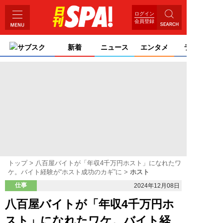
ログイン
会員登録
サブスク
新着
ニュース
エンタメ
ライフ
トップ
八百屋バイトが「年収4千万円ホスト」になれたワ
ケ。バイト経験が“ホスト成功のカギ”に
ホスト
仕事
2024年12月08日
八百屋バイトが「年収4千万円ホ
スト」になれたワケ。バイト経