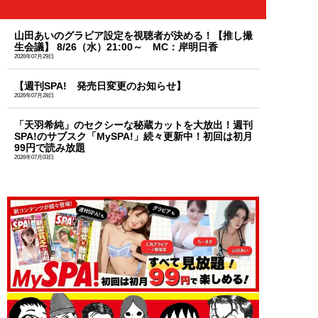
山田あいのグラビア設定を視聴者が決める！【推し撮
生会議】 8/26（水）21:00～ MC：岸明日香
2026年07月29日
【週刊SPA! 発売日変更のお知らせ】
2026年07月28日
「天羽希純」のセクシーな秘蔵カットを大放出！週刊
SPA!のサブスク「MySPA!」続々更新中！初回は初月
99円で読み放題
2026年07月03日