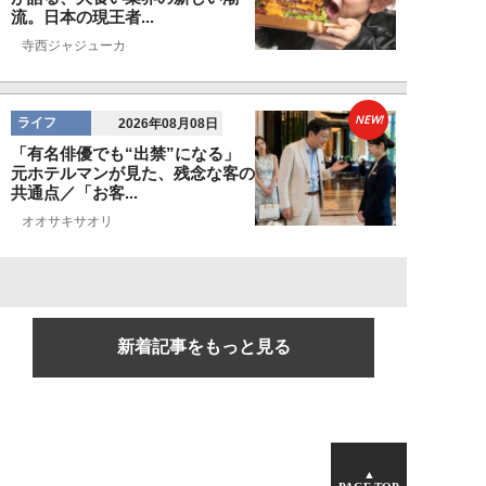
流。日本の現王者...
寺西ジャジューカ
NEW!
ライフ
2026年08月08日
「有名俳優でも“出禁”になる」
元ホテルマンが見た、残念な客の
共通点／「お客...
オオサキサオリ
新着記事をもっと見る
▲