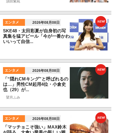
須田紫苑
NEW!
エンタメ
2026年08月08日
SKE48・太田彩夏が自身初の写
真集を猛アピール「今が一番かわ
いいって自信...
NEW!
エンタメ
2026年08月08日
「“隠れCMキング”と呼ばれるの
は…」男性CM起用4位・小倉史
也（29）が...
望月ふみ
NEW!
エンタメ
2026年08月08日
「マッチョこそ強い」MAX鈴木
が語る、大食い業界の新しい潮