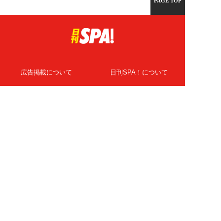
PAGE TOP
広告掲載について
日刊SPA！について
ニュース提供先
PR記事一覧
ライター・執筆者募集
プライバシーポリシー
Cookie使用について
著作権について
運営会社
記事使用について
お問い合わせ
よくある質問
扶桑社Webメディア