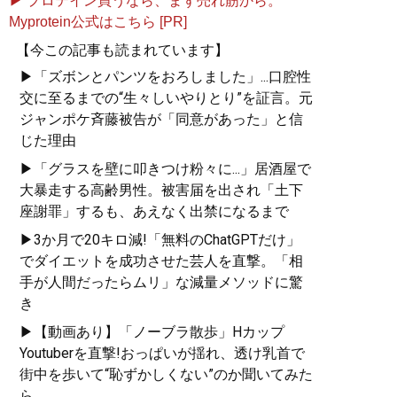
▶ プロテイン買うなら、まず売れ筋から。
Myprotein公式はこちら [PR]
【今この記事も読まれています】
▶「ズボンとパンツをおろしました」...口腔性
交に至るまでの“生々しいやりとり”を証言。元
ジャンポケ斉藤被告が「同意があった」と信
じた理由
▶「グラスを壁に叩きつけ粉々に...」居酒屋で
大暴走する高齢男性。被害届を出され「土下
座謝罪」するも、あえなく出禁になるまで
▶3か月で20キロ減!「無料のChatGPTだけ」
でダイエットを成功させた芸人を直撃。「相
手が人間だったらムリ」な減量メソッドに驚
き
▶【動画あり】「ノーブラ散歩」Hカップ
Youtuberを直撃!おっぱいが揺れ、透け乳首で
街中を歩いて“恥ずかしくない”のか聞いてみた
ら...