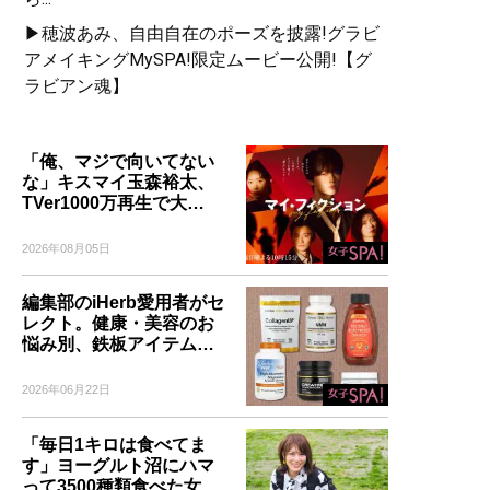
▶穂波あみ、自由自在のポーズを披露!グラビ
アメイキングMySPA!限定ムービー公開!【グ
ラビアン魂】
「俺、マジで向いてない
な」キスマイ玉森裕太、
TVer1000万再生で大…
2026年08月05日
編集部のiHerb愛用者がセ
レクト。健康・美容のお
悩み別、鉄板アイテム…
2026年06月22日
「毎日1キロは食べてま
す」ヨーグルト沼にハマ
って3500種類食べた女