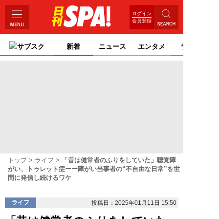
ログイン
会員登録
サブスク
新着
ニュース
エンタメ
ライフ
トップ
ライフ
「昔は健常者のふりをしていた」聴覚障
がい、トゥレット症ーー障がい当事者の“不自由な日常”を世
間に発信し続けるワケ
ライフ
投稿日：2025年01月11日 15:50