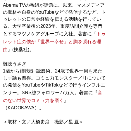
Abema TVの番組が話題に。以来、マスメディア
の取材や自身のYouTubeなどで発信するなど、ト
ゥレットの日常や経験を伝える活動を行ってい
る。大学卒業後の2023年、重度訪問介護を専門
とするマツノケアグループに入社。著書に『
トゥ
レット症の僕が「世界一幸せ」と胸を張れる理
由
』(扶桑社)。
難聴うさぎ
1歳から補聴器+読唇術、24歳で世界一周を果た
し手話も習得。コミュ力モンスター／耳について
の発信をYouTubeやTikTokなどで行うインフルエ
ンサー。SNS総フォロワー77万人。著書に『
音
のない世界でコミュ力を磨く
』
（KADOKAWA）。