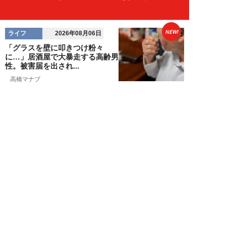
NEW!
ライフ
2026年08月06日
「グラスを壁に叩きつけ粉々
に…」居酒屋で大暴走する高齢男
性。被害届を出され...
高橋マナブ
NEW!
ライフ
2026年08月06日
老いていくのがすごく嫌な49歳
男性。孤独な老後を恐れる相談
に、佐藤優が贈る...
佐藤優
NEW!
ライフ
2026年08月05日
タクシー待ちの長蛇の列に堂々と
割り込む“派手な男女”を、小柄