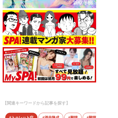
【関連キーワードから記事を探す】
トゥレット症
酒井隆成
難聴
難聴うさぎ