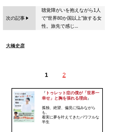
聴覚障がいを抱えながら1人
次の記事
で“世界80か国以上”旅する女
性。旅先で感じ...
大橋史彦
1
2
トゥレット症の僕が「世界一
『
幸せ」と胸を張れる理由
』
孤独、絶望、偏見に悩みながら
も、
着実に夢を叶えてきたパワフルな
半生