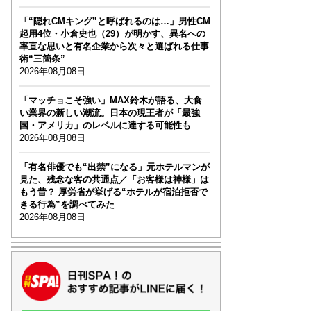
「“隠れCMキング”と呼ばれるのは…」男性CM
起用4位・小倉史也（29）が明かす、異名への
率直な思いと有名企業から次々と選ばれる仕事
術“三箇条”
2026年08月08日
「マッチョこそ強い」MAX鈴木が語る、大食
い業界の新しい潮流。日本の現王者が「最強
国・アメリカ」のレベルに達する可能性も
2026年08月08日
「有名俳優でも“出禁”になる」元ホテルマンが
見た、残念な客の共通点／「お客様は神様」は
もう昔？ 厚労省が挙げる“ホテルが宿泊拒否で
きる行為”を調べてみた
2026年08月08日