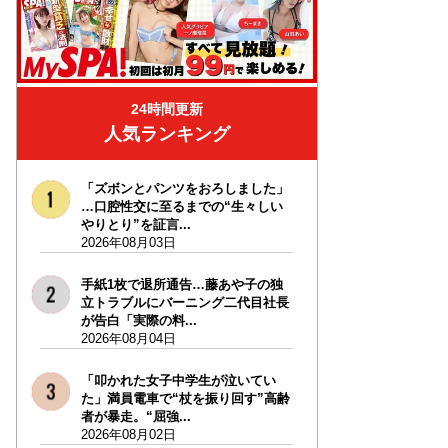
24時間更新
人気ランキング
「ズボンとパンツをおろしました」
…口腔性交に至るまでの“生々しい
やりとり”を証言...
2026年08月03日
手紙1枚で退所通告…藤あや子の独
立トラブルにバーニング二代目社長
が告白「実際の料...
2026年08月04日
「叩かれた女子中学生が泣いてい
た」満員電車で“杖を振り回す”高齢
者が暴走。“屈強...
2026年08月02日