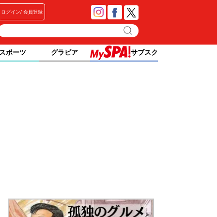
ログイン
会員登録
スポーツ
グラビア
サブスク