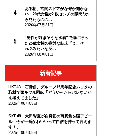
ある朝、玄関のドアがなぜか開かな
い…20代女性が“数センチの隙間”か
ら見たものの...
2026年07月31日
“男性が好きそうな水着”で海に行っ
た25歳女性の意外な結末「え、そ
れ？みたいな反...
2026年08月01日
新着記事
HKT48・石橋颯、グループ15周年記念ムックの
取材で頭をフル回転「どうやったらバレないか
を考えてました」
2026年08月08日
SKE48・太田彩夏が自身初の写真集を猛アピー
ル「今が一番かわいいって自信を持って言えま
す！」
2026年08月08日