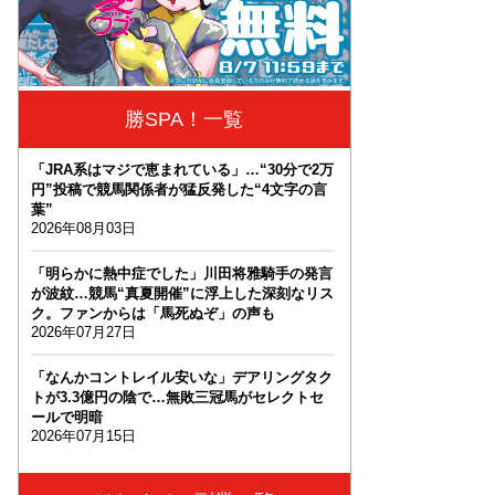
勝SPA！一覧
「JRA系はマジで恵まれている」…“30分で2万
円”投稿で競馬関係者が猛反発した“4文字の言
葉”
2026年08月03日
「明らかに熱中症でした」川田将雅騎手の発言
が波紋…競馬“真夏開催”に浮上した深刻なリス
ク。ファンからは「馬死ぬぞ」の声も
2026年07月27日
「なんかコントレイル安いな」デアリングタク
トが3.3億円の陰で…無敗三冠馬がセレクトセ
ールで明暗
2026年07月15日