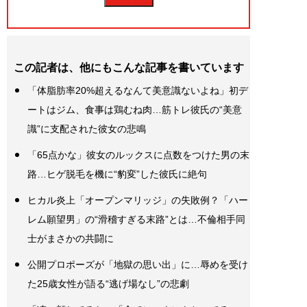
この記者は、他にもこんな記事を書いています
「体脂肪率20%超えるなんて美意識ないよね」初デ
ートはジム、食事は鶏むね肉…筋トレ彼氏の“美意
識”に支配された彼女の悲鳴
「65点かな」彼女のルックスに点数をつけた男の末
路…ヒゲ脱毛を機に“豹変”した彼氏に絶句
ヒカル炎上「オープンマリッジ」の失敗例？「ハー
レム願望男」の“滑稽すぎる末路”とは…不倫相手同
士がまさかの共闘に
公開プロポーズが「地獄の思い出」に…辱めを受け
た25歳女性が語る“逃げ場なし”の悲劇