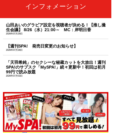
インフォメーション
山田あいのグラビア設定を視聴者が決める！【推し撮
生会議】 8/26（水）21:00～ MC：岸明日香
2026年07月29日
【週刊SPA! 発売日変更のお知らせ】
2026年07月28日
「天羽希純」のセクシーな秘蔵カットを大放出！週刊
SPA!のサブスク「MySPA!」続々更新中！初回は初月
99円で読み放題
2026年07月03日