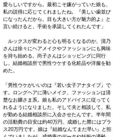
愛らしいですから。最初こそ嫌がっていた娘も、
私の説得に応じてくれましたね。『美しい歯並び
になったんだから、目も大きい方が魅力的よ』と
言い続けると、手術を承諾してくれたんです」
ルックスが変わると心も明るくなるのか、清乃
さんは徐々にヘアメイクやファッションにも興味
を持ち始める。尚子さんはショッピングに同行
し、結婚相談所で男性ウケする化粧品や洋服を勧
めた。
「男性ウケがいいのは『若い女子アナタイプ』で
す。ロングヘアに薄いメイク、ファッションは清
楚なお嬢さま系。娘も私のアドバイスに従ってく
れるようになりました。そして夫と相談して、私
が勤める結婚相談所に入会させたんです。半年間
の活動費の目安は約40万円、成婚した際にはプラ
ス20万円です。娘は『結婚なんてまだ早い』と拒
んでいましたが、成婚率のデータや妊娠の適齢