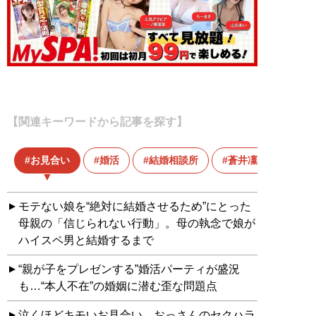
【関連キーワードから記事を探す】
お見合い
婚活
結婚相談所
蒼井凜花
モテない娘を“絶対に結婚させるため”にとった
母親の「信じられない行動」。母の執念で娘が
ハイスペ男と結婚するまで
“親が子をプレゼンする”婚活パーティが盛況
も…“本人不在”の婚姻に潜む歪な問題点
泣くほどキモいお見合い。おっさんのセクハラ