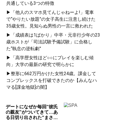
共通している3つの特徴
▶「他人のスマホ見てんじゃねーよ!」電車
で“やりたい放題”の女子高生に注意し続けた
35歳女性。見知らぬ男性の一言に救われた
▶「成績表は1ばかり」中卒・元非行少年の23
歳ホストが「司法試験予備試験」に合格し
た“執念の逆転劇”
▶「高学歴女性ほど○○にプレイを楽しむ傾
向」大学の最新の研究で明らかに
▶整形に662万円かけた女性24歳。課金して
コンプレックスを打破できたのか【みんなハ
マる[課金地獄]の闇】
デートになぜか毎回“彼氏
の親友”がついてきて…あ
る日切り出された“まさ…