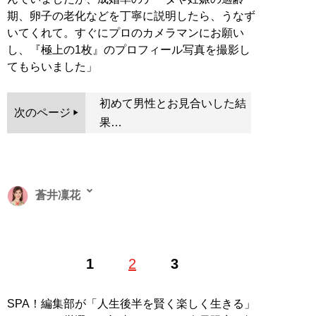
期、卵子の老化などを丁寧に説明したら、うなず
いてくれて。すぐにプロのカメラマンにお願い
し、『極上の1枚』のプロフィール写真を撮影し
てもらいました」
初めて男性とお見合いした結
次のページ
果…
蒼井凜花
元CAの作家。日系CA、オスカープロモーション所属の
1
2
3
モデル、六本木のクラブママを経て、2010年に作家デビ
ュー。TVやラジオ、YouTubeでも活動中。
X：
@RinkaAki
公式HP:
https://rinka-aoi.com
SPA！編集部が「人生後半を賢く楽しく生きる」