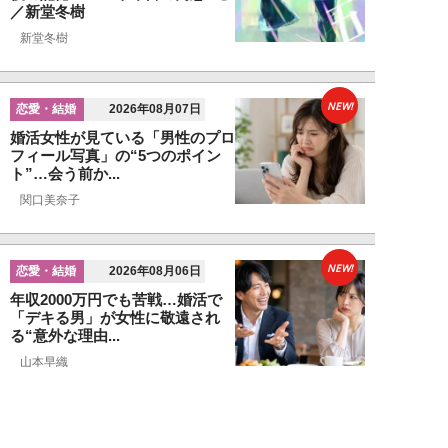
／新堂冬樹
新堂冬樹
NEW!
恋愛・結婚
2026年08月07日
婚活女性が見ている「男性のプロ
フィール写真」の“5つのポイン
ト”…会う前か...
関口美奈子
NEW!
恋愛・結婚
2026年08月06日
年収2000万円でも苦戦…婚活で
「デキる男」が女性に敬遠され
る“意外な理由...
山本早織
NEW!
恋愛・結婚
2026年08月04日