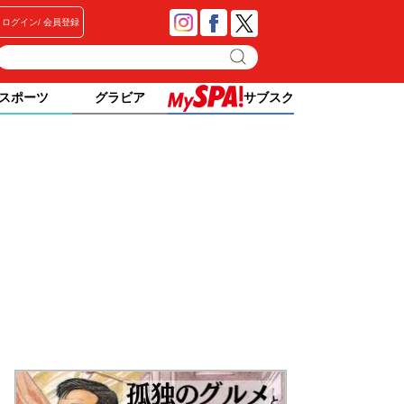
ログイン
会員登録
スポーツ
グラビア
サブスク