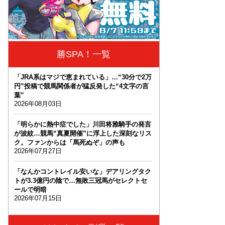
勝SPA！一覧
「JRA系はマジで恵まれている」…“30分で2万
円”投稿で競馬関係者が猛反発した“4文字の言
葉”
2026年08月03日
「明らかに熱中症でした」川田将雅騎手の発言
が波紋…競馬“真夏開催”に浮上した深刻なリス
ク。ファンからは「馬死ぬぞ」の声も
2026年07月27日
「なんかコントレイル安いな」デアリングタク
トが3.3億円の陰で…無敗三冠馬がセレクトセ
ールで明暗
2026年07月15日