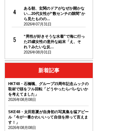
ある朝、玄関のドアがなぜか開かな
い…20代女性が“数センチの隙間”か
ら見たものの...
2026年07月31日
“男性が好きそうな水着”で海に行っ
た25歳女性の意外な結末「え、そ
れ？みたいな反...
2026年08月01日
新着記事
HKT48・石橋颯、グループ15周年記念ムックの
取材で頭をフル回転「どうやったらバレないか
を考えてました」
2026年08月08日
SKE48・太田彩夏が自身初の写真集を猛アピー
ル「今が一番かわいいって自信を持って言えま
す！」
2026年08月08日