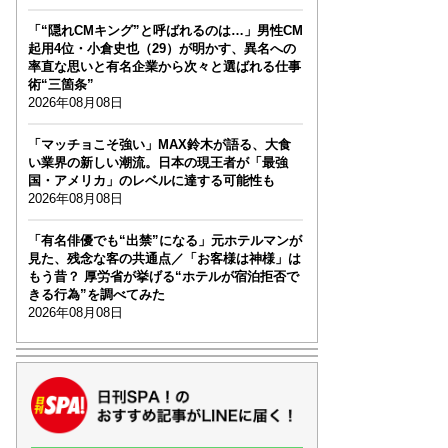
「“隠れCMキング”と呼ばれるのは…」男性CM
起用4位・小倉史也（29）が明かす、異名への
率直な思いと有名企業から次々と選ばれる仕事
術“三箇条”
2026年08月08日
「マッチョこそ強い」MAX鈴木が語る、大食
い業界の新しい潮流。日本の現王者が「最強
国・アメリカ」のレベルに達する可能性も
2026年08月08日
「有名俳優でも“出禁”になる」元ホテルマンが
見た、残念な客の共通点／「お客様は神様」は
もう昔？ 厚労省が挙げる“ホテルが宿泊拒否で
きる行為”を調べてみた
2026年08月08日