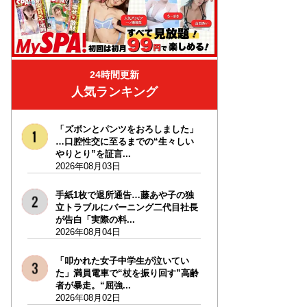
24時間更新
人気ランキング
「ズボンとパンツをおろしました」
…口腔性交に至るまでの“生々しい
やりとり”を証言...
2026年08月03日
手紙1枚で退所通告…藤あや子の独
立トラブルにバーニング二代目社長
が告白「実際の料...
2026年08月04日
「叩かれた女子中学生が泣いてい
た」満員電車で“杖を振り回す”高齢
者が暴走。“屈強...
2026年08月02日