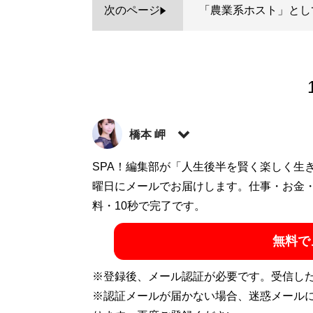
次のページ
「農業系ホスト」とし
橋本 岬
IT企業の広報兼フリーライター。元レース
SPA！編集部が「人生後半を賢く楽しく生
きなお酒はレモンサワーです
曜日にメールでお届けします。仕事・お金
記事一覧へ
料・10秒で完了です。
無料で
※登録後、メール認証が必要です。受信し
※認証メールが届かない場合、迷惑メール