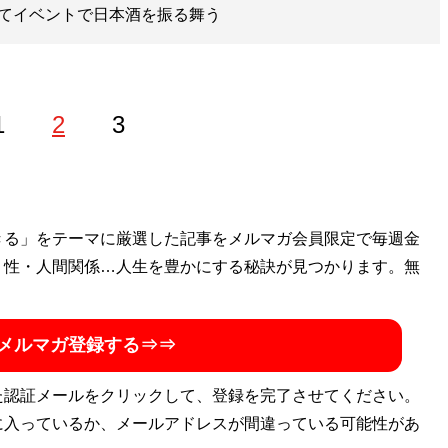
てイベントで日本酒を振る舞う
1
2
3
クイーン。よく書くテーマはキャリアや女性の働き方など。好
きる」をテーマに厳選した記事をメルマガ会員限定で毎週金
・性・人間関係…人生を豊かにする秘訣が見つかります。無
メルマガ登録する⇒⇒
た認証メールをクリックして、登録を完了させてください。
に入っているか、メールアドレスが間違っている可能性があ