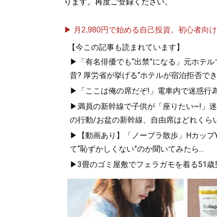
ります。再度ご登録ください。
▶ 月2,980円で始める自己投資。初心者向けch
【今この記事も読まれています】
▶「有名俳優でも“出禁”になる」元ホテ
昔? 厚労省が挙げる“ホテルが宿泊拒否で
▶「ここは俺の席だぞ!」電車内で迷惑行
▶満員の新幹線で子供が「座りたい~!」迷惑
の行動/お盆の新幹線、自由席はどれくらい
▶【動画あり】「ノーブラ散歩」HカップYo
て“恥ずかしくない”のか聞いてみたら...
▶3畳のゴミ屋敷でフェラガモを着る51