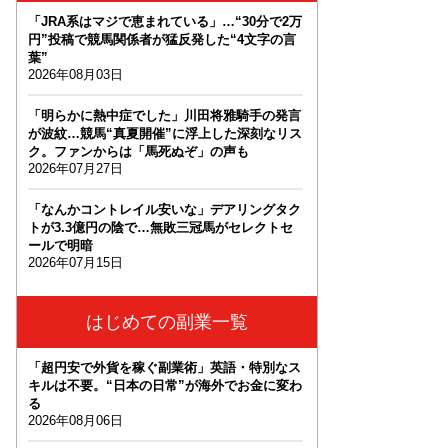
「JRA系はマジで恵まれている」…“30分で2万
円”投稿で競馬関係者が猛反発した“4文字の言
葉”
2026年08月03日
「明らかに熱中症でした」川田将雅騎手の発言
が波紋…競馬“真夏開催”に浮上した深刻なリス
ク。ファンからは「馬死ぬぞ」の声も
2026年07月27日
「なんかコントレイル安いな」デアリングタク
トが3.3億円の陰で…無敗三冠馬がセレクトセ
ールで明暗
2026年07月15日
はじめての副業一覧
「超円安で外貨を稼ぐ副業術」英語・特別なス
キルは不要。“日本の日常”が海外でお金に変わ
る
2026年08月06日