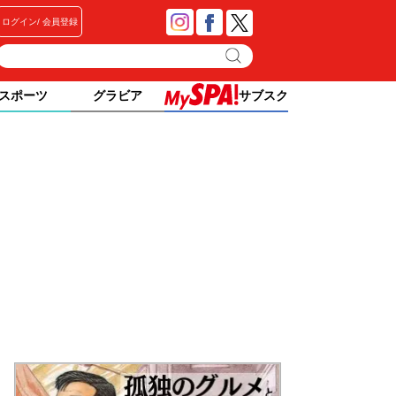
ログイン
会員登録
スポーツ
グラビア
サブスク