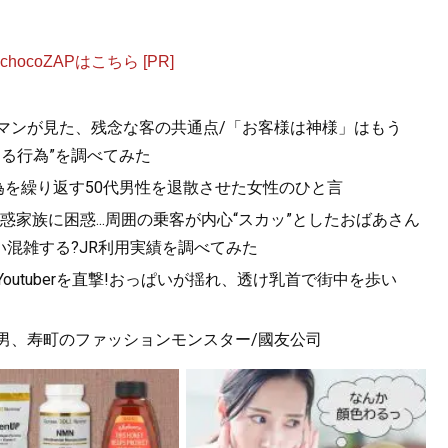
ocoZAPはこちら [PR]
ルマンが見た、残念な客の共通点/「お客様は神様」はもう
きる行為”を調べてみた
為を繰り返す50代男性を退散させた女性のひと言
家族に困惑...周囲の乗客が内心“スカッ”としたおばあさん
混雑する?JR利用実績を調べてみた
utuberを直撃!おっぱいが揺れ、透け乳首で街中を歩い
歳男、寿町のファッションモンスター/國友公司