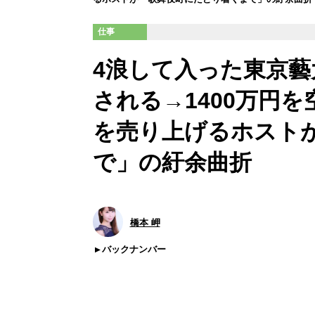
仕事
4浪して入った東京藝
される→1400万円を
を売り上げるホスト
で」の紆余曲折
橋本 岬
バックナンバー