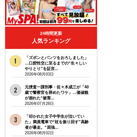
24時間更新
人気ランキング
「ズボンとパンツをおろしました」
…口腔性交に至るまでの“生々しい
やりとり”を証言...
2026年08月03日
元捜査一課刑事・佐々木成三が「40
歳で警察官を辞めたワケ」…価値観
が崩れた“被害...
2026年07月28日
「叩かれた女子中学生が泣いてい
た」満員電車で“杖を振り回す”高齢
者が暴走。“屈強...
2026年08月02日