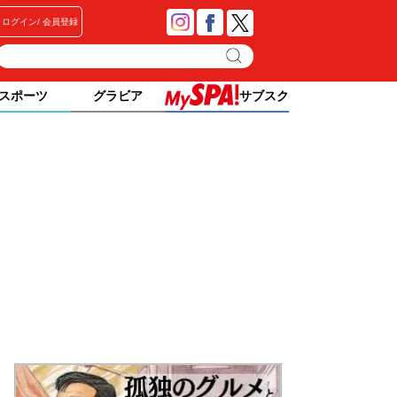
ログイン
会員登録
スポーツ
グラビア
サブスク