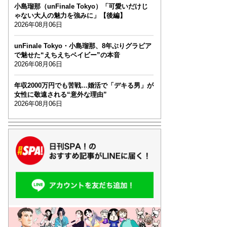
小島瑠那（unFinale Tokyo）「可愛いだけじ
ゃない大人の魅力を強みに」【後編】
2026年08月06日
unFinale Tokyo・小島瑠那、8年ぶりグラビア
で魅せた“えちえちベイビー”の本音
2026年08月06日
年収2000万円でも苦戦…婚活で「デキる男」が
女性に敬遠される“意外な理由”
2026年08月06日