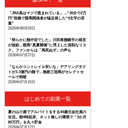
「JRA系はマジで恵まれている」…“30分で2万
円”投稿で競馬関係者が猛反発した“4文字の言
葉”
2026年08月03日
「明らかに熱中症でした」川田将雅騎手の発言
が波紋…競馬“真夏開催”に浮上した深刻なリス
ク。ファンからは「馬死ぬぞ」の声も
2026年07月27日
「なんかコントレイル安いな」デアリングタク
トが3.3億円の陰で…無敗三冠馬がセレクトセ
ールで明暗
2026年07月15日
はじめての副業一覧
夏の山小屋でアルバイトをする44歳元会社員の
生活。朝4時起床、ネット無しの環境で「3か月
80万円」を丸々貯金
2026年07月12日