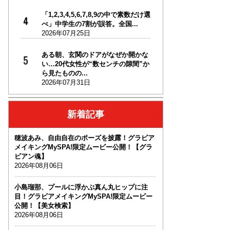
「1,2,3,4,5,6,7,8,9の中で素数だけ選
べ」中学生の7割が誤答。全国...
2026年07月25日
ある朝、玄関のドアがなぜか開かな
い…20代女性が“数センチの隙間”か
ら見たものの...
2026年07月31日
新着記事
穂波あみ、自由自在のポーズを披露！グラビア
メイキングMySPA!限定ムービー公開！【グラ
ビアン魂】
2026年08月06日
小島瑠那、プールに浮かぶ真ん丸ヒップに注
目！グラビアメイキングMySPA!限定ムービー
公開！【美女検索】
2026年08月06日