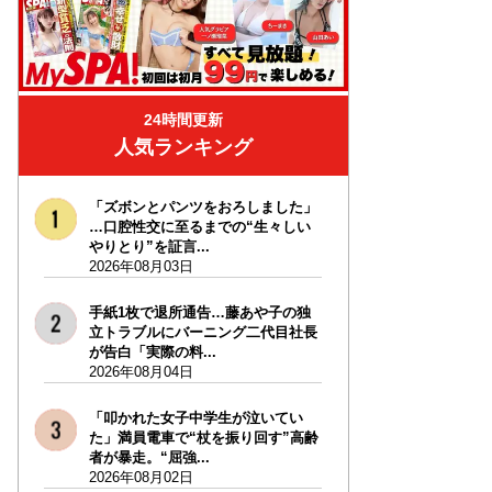
24時間更新
人気ランキング
「ズボンとパンツをおろしました」
…口腔性交に至るまでの“生々しい
やりとり”を証言...
2026年08月03日
手紙1枚で退所通告…藤あや子の独
立トラブルにバーニング二代目社長
が告白「実際の料...
2026年08月04日
「叩かれた女子中学生が泣いてい
た」満員電車で“杖を振り回す”高齢
者が暴走。“屈強...
2026年08月02日