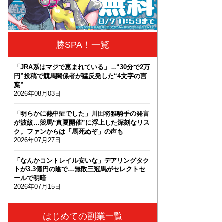
勝SPA！一覧
「JRA系はマジで恵まれている」…“30分で2万
円”投稿で競馬関係者が猛反発した“4文字の言
葉”
2026年08月03日
「明らかに熱中症でした」川田将雅騎手の発言
が波紋…競馬“真夏開催”に浮上した深刻なリス
ク。ファンからは「馬死ぬぞ」の声も
2026年07月27日
「なんかコントレイル安いな」デアリングタク
トが3.3億円の陰で…無敗三冠馬がセレクトセ
ールで明暗
2026年07月15日
はじめての副業一覧