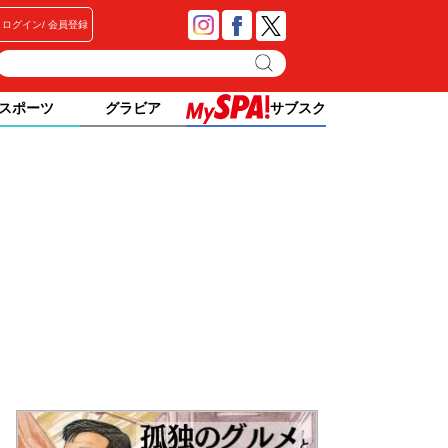
ログイン
会員登録
スポーツ
グラビア
サブスク