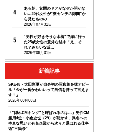
ある朝、玄関のドアがなぜか開かな
い…20代女性が“数センチの隙間”か
ら見たものの...
2026年07月31日
“男性が好きそうな水着”で海に行っ
た25歳女性の意外な結末「え、そ
れ？みたいな反...
2026年08月01日
新着記事
SKE48・太田彩夏が自身初の写真集を猛アピー
ル「今が一番かわいいって自信を持って言えま
す！」
2026年08月08日
「“隠れCMキング”と呼ばれるのは…」男性CM
起用4位・小倉史也（29）が明かす、異名への
率直な思いと有名企業から次々と選ばれる仕事
術“三箇条”