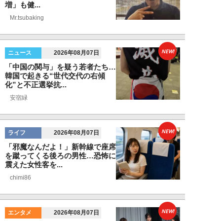
増」も健...
Mr.tsubaking
NEW!
ニュース
2026年08月07日
「中国の関与」を疑う若者たち…
韓国で起きる“世代交代の右傾
化”と不正選挙抗...
安宿緑
NEW!
ライフ
2026年08月07日
「邪魔なんだよ！」新幹線で座席
を蹴ってくる後ろの男性…恐怖に
震えた女性客を...
chimi86
NEW!
エンタメ
2026年08月07日