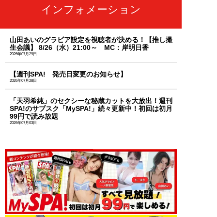
インフォメーション
山田あいのグラビア設定を視聴者が決める！【推し撮
生会議】 8/26（水）21:00～ MC：岸明日香
2026年07月29日
【週刊SPA! 発売日変更のお知らせ】
2026年07月28日
「天羽希純」のセクシーな秘蔵カットを大放出！週刊
SPA!のサブスク「MySPA!」続々更新中！初回は初月
99円で読み放題
2026年07月03日