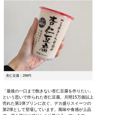
杏仁豆腐：299円
「最後の一口まで飽きない杏仁豆腐を作りたい」
という思いで作られた杏仁豆腐。月間15万個以上
売れた第1弾プリンに次ぐ、デカ盛りスイーツの
第2弾として登場しています。風味や食感が上品