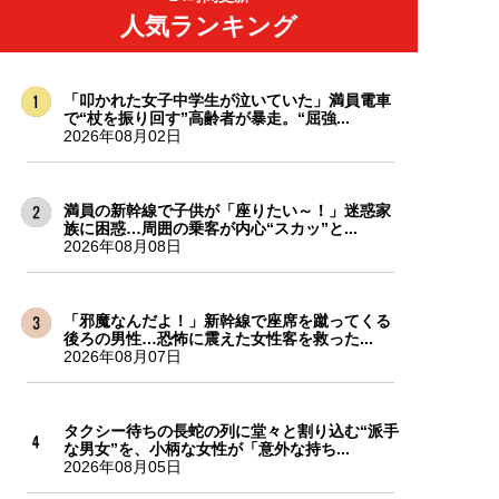
人気ランキング
「叩かれた女子中学生が泣いていた」満員電車
で“杖を振り回す”高齢者が暴走。“屈強...
2026年08月02日
満員の新幹線で子供が「座りたい～！」迷惑家
族に困惑…周囲の乗客が内心“スカッ”と...
2026年08月08日
「邪魔なんだよ！」新幹線で座席を蹴ってくる
後ろの男性…恐怖に震えた女性客を救った...
2026年08月07日
タクシー待ちの長蛇の列に堂々と割り込む“派手
な男女”を、小柄な女性が「意外な持ち...
2026年08月05日