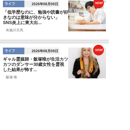
NEW!
ライフ
2026年08月09日
「低学歴なのに、勉強や読書が好
きなのは意味が分からない」
SNS炎上に東大出...
布施川天馬
NEW!
ライフ
2026年08月09日
ギャル霊媒師・飯塚唯が生活カツ
カツのダンサー30歳女性を霊視
した結果が怖す...
飯塚 唯
NEW!
ライフ
2026年08月09日
「新しい家族にお金をかけたい」
父親の身勝手な言い分で家を追い
出された22才...
黒島暁生