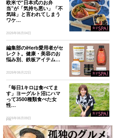
欧米で“日本式のお弁
当”が「気持ち悪い」「不
気味」と言われてしまう
ワケ…
2026年06月04日
編集部のiHerb愛用者がセ
レクト。健康・美容のお
悩み別、鉄板アイテム…
2026年06月22日
「毎日1キロは食べてま
す」ヨーグルト沼にハマ
って3500種類食べた女
性…
2026年06月09日
PR