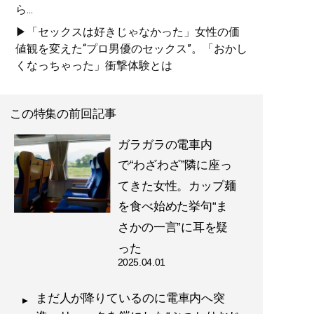
ら...
▶「セックスは好きじゃなかった」女性の価
値観を変えた“プロ男優のセックス”。「おかし
くなっちゃった」衝撃体験とは
この特集の前回記事
ガラガラの電車内
で“わざわざ”隣に座っ
てきた女性。カップ麺
を食べ始めた挙句“ま
さかの一言”に耳を疑
った
2025.04.01
まだ人が降りているのに電車内へ突