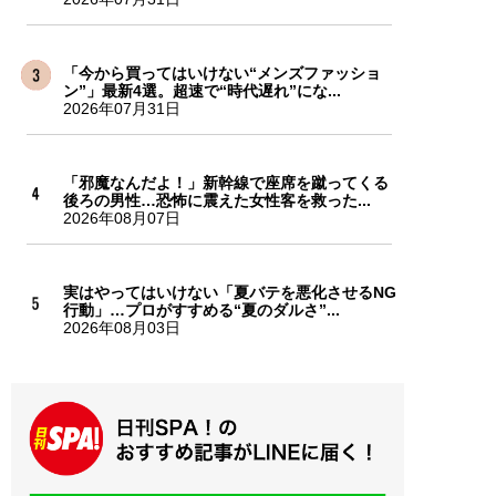
「今から買ってはいけない“メンズファッショ
ン”」最新4選。超速で“時代遅れ”にな...
2026年07月31日
「邪魔なんだよ！」新幹線で座席を蹴ってくる
後ろの男性…恐怖に震えた女性客を救った...
2026年08月07日
実はやってはいけない「夏バテを悪化させるNG
行動」…プロがすすめる“夏のダルさ”...
2026年08月03日