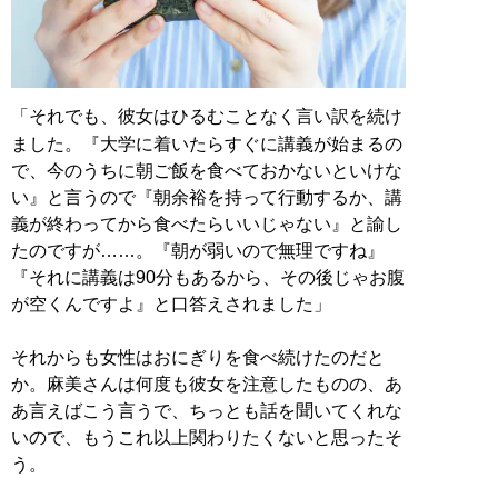
「それでも、彼女はひるむことなく言い訳を続け
ました。『大学に着いたらすぐに講義が始まるの
で、今のうちに朝ご飯を食べておかないといけな
い』と言うので『朝余裕を持って行動するか、講
義が終わってから食べたらいいじゃない』と諭し
たのですが……。『朝が弱いので無理ですね』
『それに講義は90分もあるから、その後じゃお腹
が空くんですよ』と口答えされました」
それからも女性はおにぎりを食べ続けたのだと
か。麻美さんは何度も彼女を注意したものの、あ
あ言えばこう言うで、ちっとも話を聞いてくれな
いので、もうこれ以上関わりたくないと思ったそ
う。