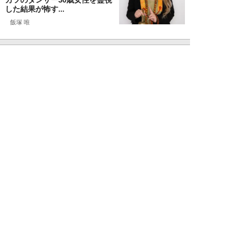
した結果が怖す...
飯塚 唯
NEW!
ライフ
2026年08月09日
「新しい家族にお金をかけたい」
父親の身勝手な言い分で家を追い
出された22才...
黒島暁生
NEW!
ライフ
2026年08月09日
『孤独のグルメ』原作者がアメリ
カンなハンバーガー屋で夢中にな
った“完全和風...
久住昌之
NEW!
ライフ
2026年08月09日