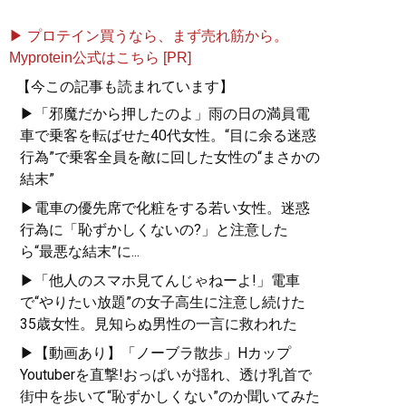
▶ プロテイン買うなら、まず売れ筋から。
Myprotein公式はこちら [PR]
【今この記事も読まれています】
▶「邪魔だから押したのよ」雨の日の満員電
車で乗客を転ばせた40代女性。“目に余る迷惑
行為”で乗客全員を敵に回した女性の“まさかの
結末”
▶電車の優先席で化粧をする若い女性。迷惑
行為に「恥ずかしくないの?」と注意した
ら“最悪な結末”に...
▶「他人のスマホ見てんじゃねーよ!」電車
で“やりたい放題”の女子高生に注意し続けた
35歳女性。見知らぬ男性の一言に救われた
▶【動画あり】「ノーブラ散歩」Hカップ
Youtuberを直撃!おっぱいが揺れ、透け乳首で
街中を歩いて“恥ずかしくない”のか聞いてみた