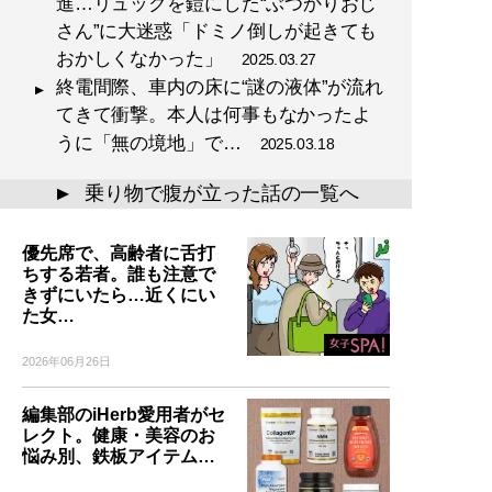
進…リュックを鎧にした“ぶつかりおじ
さん”に大迷惑「ドミノ倒しが起きても
おかしくなかった」
2025.03.27
終電間際、車内の床に“謎の液体”が流れ
てきて衝撃。本人は何事もなかったよ
うに「無の境地」で…
2025.03.18
乗り物で腹が立った話の一覧へ
▲
優先席で、高齢者に舌打
ちする若者。誰も注意で
きずにいたら…近くにい
た女…
2026年06月26日
編集部のiHerb愛用者がセ
レクト。健康・美容のお
悩み別、鉄板アイテム…