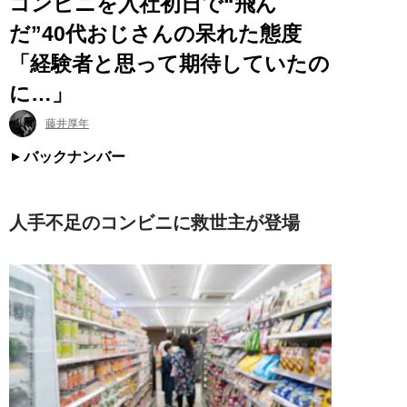
コンビニを入社初日で“飛ん
だ”40代おじさんの呆れた態度
「経験者と思って期待していたの
に…」
藤井厚年
バックナンバー
人手不足のコンビニに救世主が登場