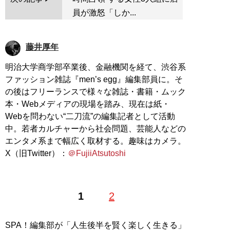
員が激怒「しか...
藤井厚年
明治大学商学部卒業後、金融機関を経て、渋谷系
ファッション雑誌『men’s egg』編集部員に。そ
の後はフリーランスで様々な雑誌・書籍・ムック
本・Webメディアの現場を踏み、現在は紙・
Webを問わない“二刀流”の編集記者として活動
中。若者カルチャーから社会問題、芸能人などの
エンタメ系まで幅広く取材する。趣味はカメラ。
X（旧Twitter）：
＠FujiiAtsutoshi
1
2
SPA！編集部が「人生後半を賢く楽しく生きる」