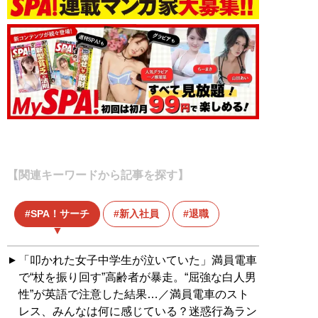
【関連キーワードから記事を探す】
SPA！サーチ
新入社員
退職
「叩かれた女子中学生が泣いていた」満員電車
で“杖を振り回す”高齢者が暴走。“屈強な白人男
性”が英語で注意した結果…／満員電車のスト
レス、みんなは何に感じている？迷惑行為ラン