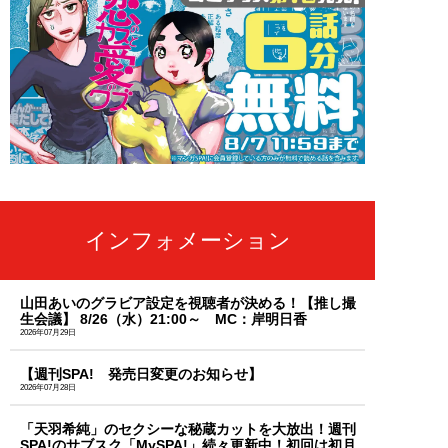
インフォメーション
山田あいのグラビア設定を視聴者が決める！【推し撮
生会議】 8/26（水）21:00～ MC：岸明日香
2026年07月29日
【週刊SPA! 発売日変更のお知らせ】
2026年07月28日
「天羽希純」のセクシーな秘蔵カットを大放出！週刊
SPA!のサブスク「MySPA!」続々更新中！初回は初月