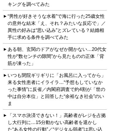
キングを調べてみた
“男性が好きそうな水着”で海に行った25歳女性
の意外な結末「え、それ？みたいな反応で」／
異性の好みは“思い込み”とズレている？結婚相
手に求める条件を調べてみた
ある朝、玄関のドアがなぜか開かない…20代女
性が“数センチの隙間”から見たものの正体「背
筋が凍った」
いつも閉院ギリギリに「お風呂に入ってから」
来る女性患者にイライラ…“予想もしていなか
った事情”に反省／内閣府調査で約4割が「世の
中は自分本位」と回答した“余裕なき社会”のい
ま
「スマホ決済できない！」高齢者がレジを占拠
し大行列に…15分動かない高齢者を退かし
た“ある女性の行動”／“デジタル弱者”は思い込