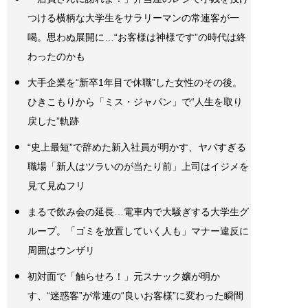
つける横柄な大学生をサラリーマンの常連客が一
喝。思わぬ展開に…“お客様は神様です”の時代は終
わったのかも
大手企業を“新卒1年目で休職”した女性のその後。
ひきこもりから「ミス・ジャパン」で“人生を取り
戻した”軌跡
“史上最短”で辞めた新入社員が明かす、ヤバすぎる
職場「新人はツラいのが当たり前」上司はイジメを
見て見ぬフリ
まるで飲み会の延長…電車内で大騒ぎする大学生グ
ループ。「ゴミを放置していく人も」マナー違反に
周囲はウンザリ
初対面で「触らせろ！」元スナック嬢が明か
す、“迷惑客”が常連の“良いお客様”に変わった瞬間