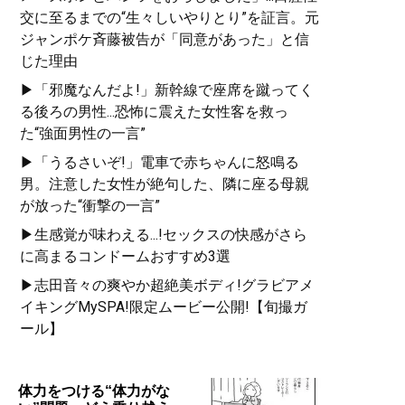
交に至るまでの“生々しいやりとり”を証言。元
ジャンポケ斉藤被告が「同意があった」と信
じた理由
▶「邪魔なんだよ!」新幹線で座席を蹴ってく
る後ろの男性...恐怖に震えた女性客を救っ
た“強面男性の一言”
▶「うるさいぞ!」電車で赤ちゃんに怒鳴る
男。注意した女性が絶句した、隣に座る母親
が放った“衝撃の一言”
▶生感覚が味わえる...!セックスの快感がさら
に高まるコンドームおすすめ3選
▶志田音々の爽やか超絶美ボディ!グラビアメ
イキングMySPA!限定ムービー公開!【旬撮ガ
ール】
体力をつける“体力がな