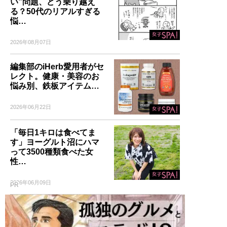
い”問題、どう乗り越え
る？50代のリアルすぎる
悩…
2026年08月07日
編集部のiHerb愛用者がセ
レクト。健康・美容のお
悩み別、鉄板アイテム…
2026年06月22日
「毎日1キロは食べてま
す」ヨーグルト沼にハマ
って3500種類食べた女
性…
2026年06月09日
PR