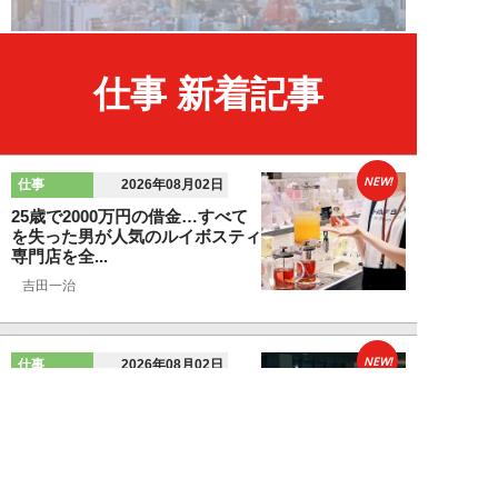
仕事 新着記事
NEW!
仕事
2026年08月02日
25歳で2000万円の借金…すべて
を失った男が人気のルイボスティ
専門店を全...
吉田一治
NEW!
仕事
2026年08月02日
「とにかく成長したい」コンサル
業界に群がる若者たちが「危う
い」理由。目的な...
布施川天馬