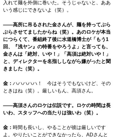
入れて麺を外側に巻いた。そうじゃないと、ああ
いう感じにできないよ（笑）。
――高所に吊るされた金さんが、麺を持ってぶら
ぶらさせてましたからね（笑）。あのロケが本当
につらくて、番組終了後に水道橋博士が「もう1
回、『浅ヤン』の特番をやろうよ」と言っても、
金さんは「絶対、いや！」「高須は絶対いや！」
と、ディレクターを名指ししながら嫌がったと聞
きました（笑）。
金：
ハハハハハ！ 今はそうでもないけど、その
ときはね（笑）。厳しいもん、高須さん。
――高須さんのロケは伝説です。ロケの時間は長
いわ、スタッフへの当たりは強いわ（笑）。
金：
時間も長いし、やることが彼は厳しいです
よ。やりたいことができなかったら、ADさんと