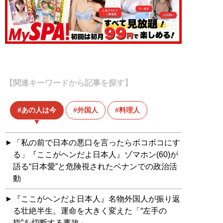
【関連キーワードから記事を探す】
あの人は今
外国人
料理人
「私の前で日本の悪口を言ったらボコボコにす
る」『ここがヘンだよ日本人』ゾマホン(60)が
語る“日本愛”と危険視されたベナンでの政治活
動
『ここがヘンだよ日本人』名物外国人が振り返
る壮絶半生。運命を大きく変えた「“左手の
指”を切断する事故」