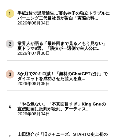
手紙1枚で退所通告…藤あや子の独立トラブルに
バーニング二代目社長が告白「実際の料...
2026年08月04日
業界人が語る「最終回まで見る／もう見ない」
夏ドラマ6選。「演技が一辺倒で主人公に...
2026年07月30日
3か月で20キロ減！「無料のChatGPTだけ」で
ダイエットを成功させた芸人を直...
2026年08月05日
「やる気ない」「不真面目すぎ」King Gnuの
宣伝動画に批判が殺到。アーティス...
2026年08月04日
山田涼介が「旧ジャニーズ、STARTO史上初の