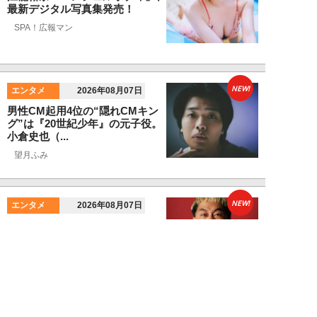
最新デジタル写真集発売！
SPA！広報マン
NEW!
エンタメ
2026年08月07日
男性CM起用4位の“隠れCMキン
グ”は『20世紀少年』の元子役。
小倉史也（...
望月ふみ
NEW!
エンタメ
2026年08月07日
「牛丼2杯で満腹」だった男が
「1時間でラーメン35杯」完食で
きるようになる...
寺西ジャジューカ