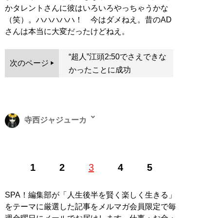
かタレントさんに彼はいろいろやっちゃうかな
（笑）。ハハハハハ！ 今はダメねえ。昔のAD
さんは本当に大変だったけどねえ。
“超人”江頭2:50でさえできな
次のページ
かったことに成功
寺西ジャジューカ
1978年、東京都生まれ。2008年よりフリーライターと
1
2
3
4
5
して活動中。得意分野は、芸能、音楽、（昔の）プロレ
ス、ドラマ評。『証言UWF 最後の真実』『証言UWF 完
全崩壊の真実』『証言「橋本真也34歳 小川直也に負け
SPA！編集部が「人生後半を賢く楽しく生きる」
たら即引退！」の真実』『証言1・4 橋本vs.小川 20年目
をテーマに厳選した記事をメルマガ会員限定で毎
の真実 』『証言 長州力 「革命戦士」の虚と実』（すべ