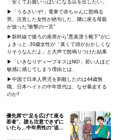
「安くてお腹いっぱいになる店を出したい」
▶「うるさいぞ!」電車で赤ちゃんに怒鳴る
男。注意した女性が絶句した、隣に座る母親
が放った“衝撃の一言”
▶新幹線で後ろの座席から“悪臭漂う靴下”がに
ょきっと...30歳女性が「臭くて頭がおかしくな
りそうなんだよ」と大声で怒鳴りつけた結果
▶「いきなりディープキスはNG!」若い人ほど
敏感に感じてしまう理由とは...
▶中国で日本人男児を刺殺したのは44歳無
職。日本ヘイトの中年世代は、なぜ暴走する
のか?
優先席で“足を広げて座る
若者”、誰も注意できずに
いたら…中年男性の“追…