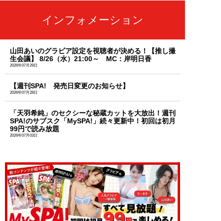
インフォメーション
山田あいのグラビア設定を視聴者が決める！【推し撮
生会議】 8/26（水）21:00～ MC：岸明日香
2026年07月29日
【週刊SPA! 発売日変更のお知らせ】
2026年07月28日
「天羽希純」のセクシーな秘蔵カットを大放出！週刊
SPA!のサブスク「MySPA!」続々更新中！初回は初月
99円で読み放題
2026年07月03日