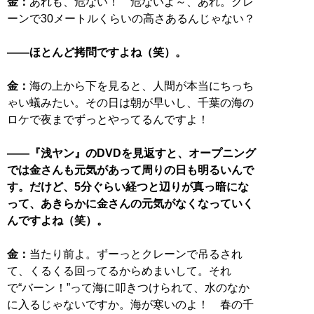
金：
あれも、危ない！ 危ないよ～、あれ。クレ
ーンで30メートルくらいの高さあるんじゃない？
――ほとんど拷問ですよね（笑）。
金：
海の上から下を見ると、人間が本当にちっち
ゃい蟻みたい。その日は朝が早いし、千葉の海の
ロケで夜までずっとやってるんですよ！
――『浅ヤン』のDVDを見返すと、オープニング
では金さんも元気があって周りの日も明るいんで
す。だけど、5分ぐらい経つと辺りが真っ暗にな
って、あきらかに金さんの元気がなくなっていく
んですよね（笑）。
金：
当たり前よ。ずーっとクレーンで吊るされ
て、くるくる回ってるからめまいして。それ
で“バーン！”って海に叩きつけられて、水のなか
に入るじゃないですか。海が寒いのよ！ 春の千