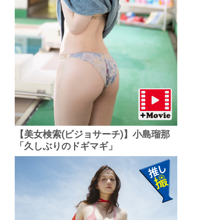
【美女検索(ビジョサーチ)】小島瑠那
「久しぶりのドギマギ」