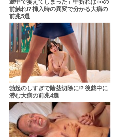
途中で萎えてしまった」中折れは○○の
前触れ!? 挿入時の異変で分かる大病の
前兆5選
勃起のしすぎで陰茎切除に!? 後戯中に
潜む大病の前兆4選