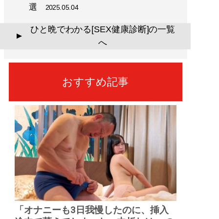
選
2025.05.04
ひと晩でわかる[SEX健康診断]の一覧
▲
へ
おすすめ記事
「オナニーも3日我慢したのに、挿入