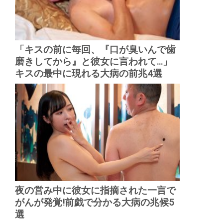
「キスの前に毎回、『口が臭いんで歯
磨きしてから』と彼女に言われて...」
キスの最中に現れる大病の前兆4選
夜の営み中に彼女に指摘された一言で
がんが発覚!前戯で分かる大病の兆候5
選