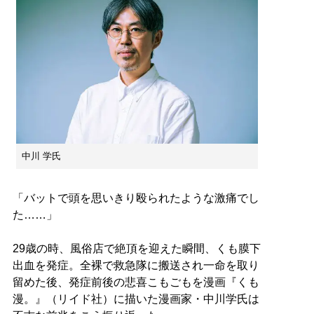
中川 学氏
「バットで頭を思いきり殴られたような激痛でし
た……」
29歳の時、風俗店で絶頂を迎えた瞬間、くも膜下
出血を発症。全裸で救急隊に搬送され一命を取り
留めた後、発症前後の悲喜こもごもを漫画『くも
漫。』（リイド社）に描いた漫画家・中川学氏は