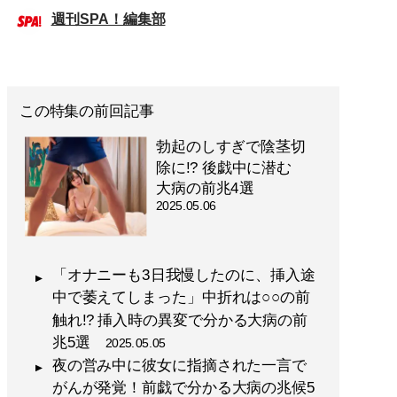
週刊SPA！編集部
この特集の前回記事
勃起のしすぎで陰茎切
除に!? 後戯中に潜む
大病の前兆4選
2025.05.06
「オナニーも3日我慢したのに、挿入途
中で萎えてしまった」中折れは○○の前
触れ!? 挿入時の異変で分かる大病の前
兆5選
2025.05.05
夜の営み中に彼女に指摘された一言で
がんが発覚！前戯で分かる大病の兆候5