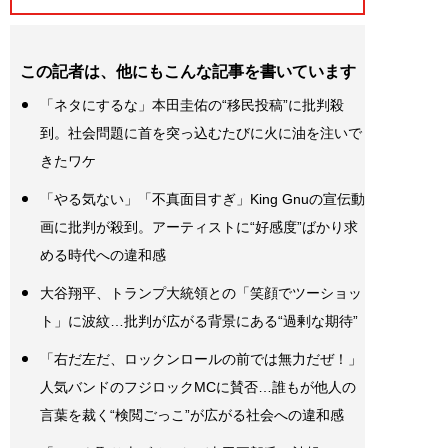
この記者は、他にもこんな記事を書いています
「ネタにするな」本田圭佑の“移民投稿”に批判殺
到。社会問題に首を突っ込むたびに火に油を注いで
きたワケ
「やる気ない」「不真面目すぎ」King Gnuの宣伝動
画に批判が殺到。アーティストに“好感度”ばかり求
める時代への違和感
大谷翔平、トランプ大統領との「笑顔でツーショッ
ト」に波紋…批判が広がる背景にある“過剰な期待”
「右だ左だ、ロックンロールの前では無力だぜ！」
人気バンドのフジロックMCに賛否…誰もが他人の
言葉を裁く“検閲ごっこ”が広がる社会への違和感