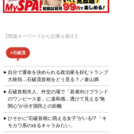
【関連キーワードから記事を探す】
石破茂
自分で運命を決められる政治家を好むトランプ
大統領…石破茂首相をどう見る？／倉山満
石破首相夫人、外交の場で「若者向けブランド
のワンピース姿」に違和感…透けて見える“無
関心”が示す国民との距離
ひそかに“石破首相に萌える女子”がいる!? 「キ
モカワ系のゆるキャラみたい」