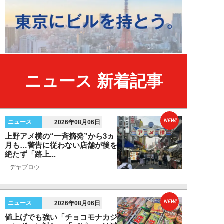
ニュース 新着記事
NEW!
ニュース
2026年08月06日
上野アメ横の“一斉摘発”から3ヵ
月も…警告に従わない店舗が後を
絶たず「路上...
デヤブロウ
NEW!
ニュース
2026年08月06日
値上げでも強い「チョコモナカジ