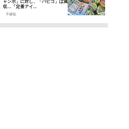
ャンボ」に対し、「パピコ」は減
収…「定番アイ...
不破聡
NEW!
ニュース
2026年08月05日
なぜワイドショーは「酷暑」を連
呼する？ 山口真由が明かす、テ
レビが天気ネタ...
山口真由
NEW!
ニュース
2026年08月05日
やまゆり園事件から10年。乙武
洋匡が問う「私たちの心にも“植
松聖”が棲んで...
乙武洋匡
NEW!
ニュース
2026年08月05日