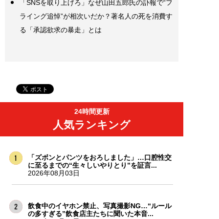
「SNSを取り上げろ」なぜ山田五郎氏の訃報で“フ
ライング追悼”が相次いだか？著名人の死を消費す
る「承認欲求の暴走」とは
24時間更新
人気ランキング
「ズボンとパンツをおろしました」…口腔性交
に至るまでの“生々しいやりとり”を証言...
2026年08月03日
飲食中のイヤホン禁止、写真撮影NG…“ルール
の多すぎる”飲食店主たちに聞いた本音...