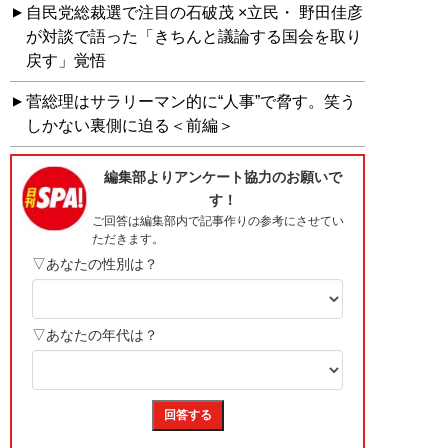
自民党総裁選で注目の石破茂 ×立民・ 野田佳彦
が対談で語った「きちんと議論する国会を取り
戻す」覚悟
菅総理はサラリーマン的に“人事”で脅す。笑う
しかない裏側に迫る＜前編＞