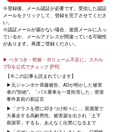
※登録後、メール認証が必要です。受信した認証
メールをクリックして、登録を完了させてくださ
い。
※認証メールが届かない場合、迷惑メールに入っ
ているか、メールアドレスが間違っている可能性
があります。再度ご登録ください。
▶ ベタつき・乾燥・ボリューム不足に。スカル
プDを公式でチェック [PR]
【今この記事も読まれています】
▶元ジャンポケ斉藤被告、ADが明かした被害
者の“拒絶”。「バス乗車を一度拒否した」密室
事件直前の新証言
▶「グラスを壁に叩きつけ粉々に...」居酒屋で
大暴走する高齢男性。被害届を出され「土下
座謝罪」するも、あえなく出禁になるまで