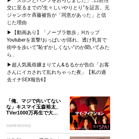
▶「ズボンとパンツをおろしました」...口腔性
交に至るまでの“生々しいやりとり”を証言。元
ジャンポケ斉藤被告が「同意があった」と信
じた理由
▶【動画あり】「ノーブラ散歩」Hカップ
Youtuberを直撃!おっぱいが揺れ、透け乳首で
街中を歩いて“恥ずかしくない”のか聞いてみた
ら...
▶超人気風俗嬢まりてん&るるかが告白「お客
さんにイカされて乱れちゃった夜」【私の過
去イチSEX報告6】
「俺、マジで向いてない
な」キスマイ玉森裕太、
TVer1000万再生で大…
2026年08月05日