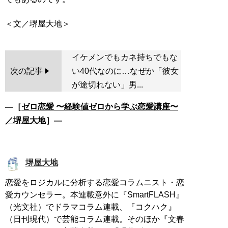
イケメンでもカネ持ちでもな
次の記事
い40代なのに…なぜか「彼女
が途切れない」男...
―［
ゼロ恋愛 〜経験値ゼロから学ぶ恋愛講座〜
／堺屋大地
］―
堺屋大地
恋愛をロジカルに分析する恋愛コラムニスト・恋
愛カウンセラー。本連載意外に『SmartFLASH』
（光文社）でドラマコラム連載、『コクハク』
（日刊現代）で芸能コラム連載。そのほか『文春