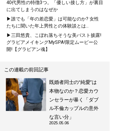
40代男性の特徴3つ。「優しい接し方」が裏目
に出てしまうのはなぜか
▶誰でも「年の差恋愛」は可能なのか? 女性
たちに聞いた年上男性との体験談とは...
▶三田悠貴、こぼれ落ちそうな美バスト披露!
グラビアメイキングMySPA!限定ムービー公
開!【グラビアン魂】
この連載の前回記事
既婚者同士の“純愛”は
本物なのか？恋愛カウ
ンセラーが暴く「ダブ
ル不倫カップルの意外
な言い分」
2025.05.06