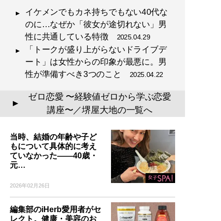
イケメンでもカネ持ちでもない40代な
のに…なぜか「彼女が途切れない」男
性に共通している特徴
2025.04.29
「トークが盛り上がらないドライブデ
ート」は女性からの印象が最悪に。男
性が準備すべき3つのこと
2025.04.22
ゼロ恋愛 〜経験値ゼロから学ぶ恋愛
▲
講座〜／堺屋大地の一覧へ
当時、結婚の年齢や子ど
もについて具体的に考え
ていなかった――40歳・
元…
2026年02月26日
編集部のiHerb愛用者がセ
レクト。健康・美容のお