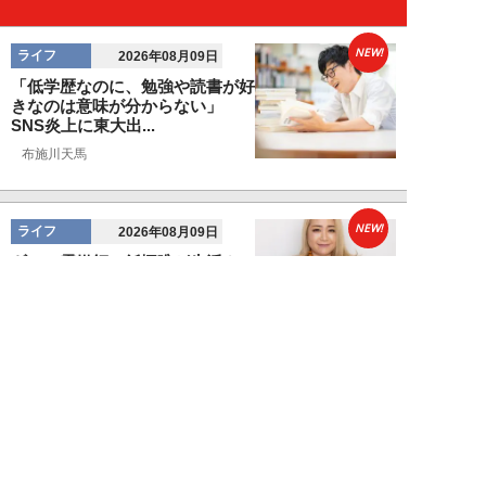
NEW!
ライフ
2026年08月09日
「低学歴なのに、勉強や読書が好
きなのは意味が分からない」
SNS炎上に東大出...
布施川天馬
NEW!
ライフ
2026年08月09日
ギャル霊媒師・飯塚唯が生活カツ
カツのダンサー30歳女性を霊視
した結果が怖す...
飯塚 唯
NEW!
ライフ
2026年08月09日
「新しい家族にお金をかけたい」
父親の身勝手な言い分で家を追い
出された22才...