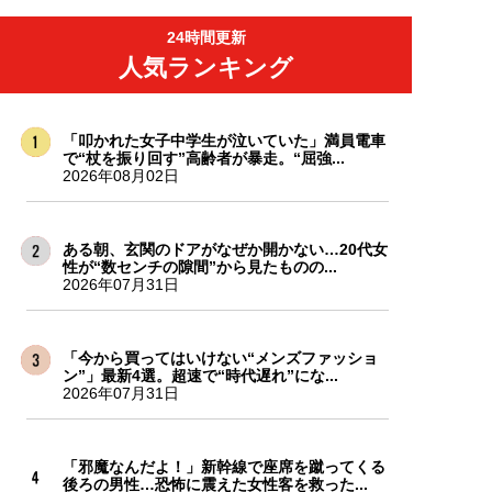
24時間更新
人気ランキング
「叩かれた女子中学生が泣いていた」満員電車
で“杖を振り回す”高齢者が暴走。“屈強...
2026年08月02日
ある朝、玄関のドアがなぜか開かない…20代女
性が“数センチの隙間”から見たものの...
2026年07月31日
「今から買ってはいけない“メンズファッショ
ン”」最新4選。超速で“時代遅れ”にな...
2026年07月31日
「邪魔なんだよ！」新幹線で座席を蹴ってくる
後ろの男性…恐怖に震えた女性客を救った...