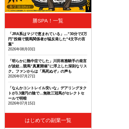
勝SPA！一覧
「JRA系はマジで恵まれている」…“30分で2万
円”投稿で競馬関係者が猛反発した“4文字の言
葉”
2026年08月03日
「明らかに熱中症でした」川田将雅騎手の発言
が波紋…競馬“真夏開催”に浮上した深刻なリス
ク。ファンからは「馬死ぬぞ」の声も
2026年07月27日
「なんかコントレイル安いな」デアリングタク
トが3.3億円の陰で…無敗三冠馬がセレクトセ
ールで明暗
2026年07月15日
はじめての副業一覧