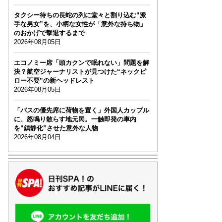
タクシー待ちの長蛇の列に堂々と割り込む“派
手な男女”を、小柄な女性が「意外な持ち物」
のおかげで撃退するまで
2026年08月05日
エコノミー席「頭カクンで眠れない」問題を解
決？航空ジャーナリストが見つけた“ネックピ
ロー不要”の新ヘッドレスト
2026年08月05日
「バスの優先席に荷物を置く」外国人カップル
に、怒鳴り散らす地元民。一触即発の車内
を“鎮静化”させた意外な人物
2026年08月04日