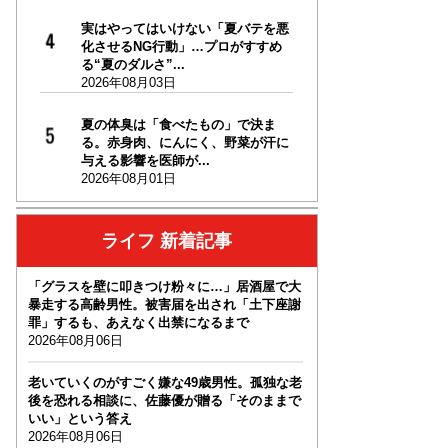
実はやってはいけない「夏バテを悪
化させるNG行動」…プロがすすめ
る“夏のダルさ”...
2026年08月03日
夏の体臭は「食べたもの」で決ま
る。赤身肉、にんにく、野菜が汗に
与える影響を医師が...
2026年08月01日
ライフ 新着記事
「グラスを壁に叩きつけ粉々に…」居酒屋で大
暴走する高齢男性。被害届を出され「土下座謝
罪」するも、あえなく出禁になるまで
2026年08月06日
老いていくのがすごく嫌な49歳男性。孤独な老
後を恐れる相談に、佐藤優が贈る「そのままで
いい」という答え
2026年08月06日