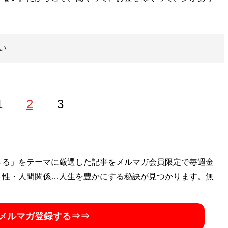
い
1
2
3
外国語大学卒業後、大阪市内の広告代理店に勤務する傍ら、キ
きる」をテーマに厳選した記事をメルマガ会員限定で毎週金
キャバクラを経て、現在は銀座ホステスとライターを兼業。
・性・人間関係…人生を豊かにする秘訣が見つかります。無
メルマガ登録する⇒⇒