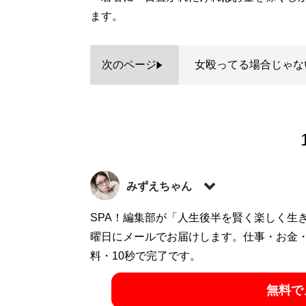
ます。
次のページ
女殴ってる場合じゃな
みずえちゃん
1989年生まれ。新潟県長岡市出身。関西
SPA！編集部が「人生後半を賢く楽しく生
ャバ嬢デビュー。結婚、離婚、地方の激安
曜日にメールでお届けします。仕事・お金
X（旧Twitter）：
料・10秒で完了です。
@mizuechan1989
無料で
記事一覧へ