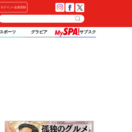
ログイン
会員登録
スポーツ
グラビア
サブスク