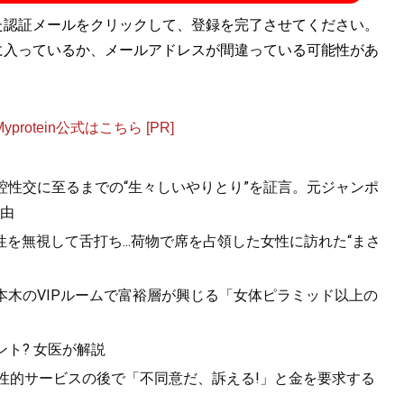
た認証メールをクリックして、登録を完了させてください。
に入っているか、メールアドレスが間違っている可能性があ
otein公式はこちら [PR]
口腔性交に至るまでの“生々しいやりとり”を証言。元ジャンポ
由
を無視して舌打ち...荷物で席を占領した女性に訪れた“まさ
六本木のVIPルームで富裕層が興じる「女体ピラミッド以上の
ト? 女医が解説
。性的サービスの後で「不同意だ、訴える!」と金を要求する