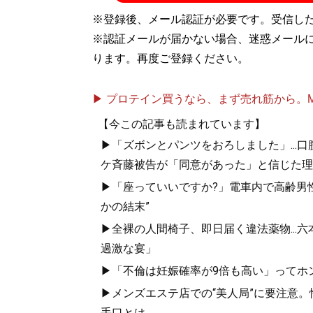
※登録後、メール認証が必要です。受信し
※認証メールが届かない場合、迷惑メール
ります。再度ご登録ください。
▶ プロテイン買うなら、まず売れ筋から。Mypr
【今この記事も読まれています】
▶「ズボンとパンツをおろしました」...
ケ斉藤被告が「同意があった」と信じた理
▶「座っていいですか?」電車内で高齢男性
かの結末”
▶全裸の人間椅子、即日届く違法薬物...
過激な宴」
▶「不倫は妊娠確率が9倍も高い」ってホン
▶メンズエステ店での“美人局”に要注意
手口とは