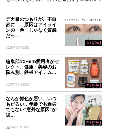
デカ目のつもりが、不自
然に……原因はアイライ
ンの「色」じゃなく質感
だっ…
2026年05月03日
編集部のiHerb愛用者がセ
レクト。健康・美容のお
悩み別、鉄板アイテム…
2026年06月22日
なんか顔色が悪い、いつ
もだるい…年齢でも過労
でもない“意外な原因”が
隠…
2026年06月30日
PR