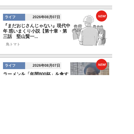
NEW!
ライフ
2026年08月07日
『まだおじさんじゃない』現代中
年 惑いまくり小説【第十章・第
三話 堅山賢一...
鳥トマト
NEW!
ライフ
2026年08月07日
ラーメンを「年間800杯」を食す
35歳男性を直撃。「9年で35キロ
増」も健...
Mr.tsubaking
NEW!
ライフ
2026年08月07日
「邪魔なんだよ！」新幹線で座席
を蹴ってくる後ろの男性…恐怖に
震えた女性客を...