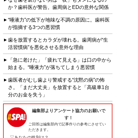
か？歯科医が警告。歯周病とEDの意外な関係
“唾液力”の低下が地味な不調の原因に。歯科医
が指摘する3つの悪習慣
歯を放置するとカラダが壊れる。歯周病が“生
活習慣病”を悪化させる意外な理由
「急に老けた」「疲れて見える」は口の中から
始まる。“唾液力”が落ちてしまう悪習慣
歯医者がむし歯より警戒する“沈黙の病”の怖
さ。「まだ大丈夫」を放置すると「高級車1台
分のお金を失う」