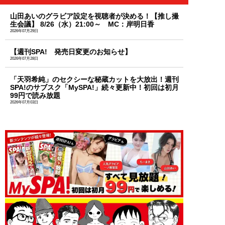
山田あいのグラビア設定を視聴者が決める！【推し撮
生会議】 8/26（水）21:00～ MC：岸明日香
2026年07月29日
【週刊SPA! 発売日変更のお知らせ】
2026年07月28日
「天羽希純」のセクシーな秘蔵カットを大放出！週刊
SPA!のサブスク「MySPA!」続々更新中！初回は初月
99円で読み放題
2026年07月03日