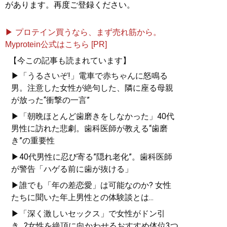
があります。再度ご登録ください。
▶ プロテイン買うなら、まず売れ筋から。
Myprotein公式はこちら [PR]
【今この記事も読まれています】
▶「うるさいぞ!」電車で赤ちゃんに怒鳴る
男。注意した女性が絶句した、隣に座る母親
が放った“衝撃の一言”
▶「朝晩ほとんど歯磨きをしなかった」40代
男性に訪れた悲劇。歯科医師が教える“歯磨
き”の重要性
▶40代男性に忍び寄る”隠れ老化”。歯科医師
が警告「ハゲる前に歯が抜ける」
▶誰でも「年の差恋愛」は可能なのか? 女性
たちに聞いた年上男性との体験談とは...
▶「深く激しいセックス」で女性がドン引
き...?女性を絶頂に向かわせるおすすめ体位3つ