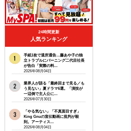
24時間更新
人気ランキング
手紙1枚で退所通告…藤あや子の独
立トラブルにバーニング二代目社長
が告白「実際の料...
2026年08月04日
業界人が語る「最終回まで見る／も
う見ない」夏ドラマ6選。「演技が
一辺倒で主人公に...
2026年07月30日
「やる気ない」「不真面目すぎ」
King Gnuの宣伝動画に批判が殺
到。アーティス...
2026年08月04日