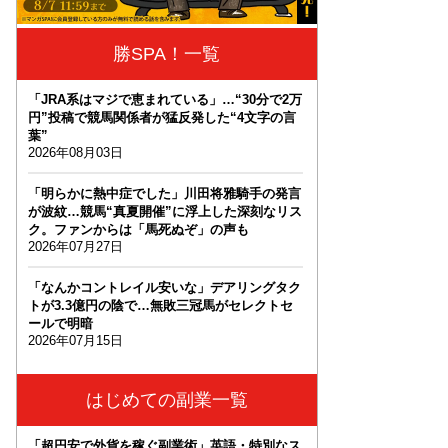
勝SPA！一覧
「JRA系はマジで恵まれている」…“30分で2万
円”投稿で競馬関係者が猛反発した“4文字の言
葉”
2026年08月03日
「明らかに熱中症でした」川田将雅騎手の発言
が波紋…競馬“真夏開催”に浮上した深刻なリス
ク。ファンからは「馬死ぬぞ」の声も
2026年07月27日
「なんかコントレイル安いな」デアリングタク
トが3.3億円の陰で…無敗三冠馬がセレクトセ
ールで明暗
2026年07月15日
はじめての副業一覧
「超円安で外貨を稼ぐ副業術」英語・特別なス