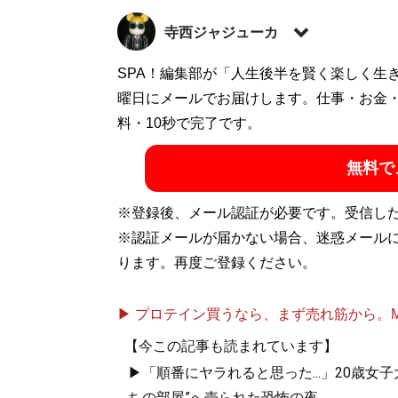
寺西ジャジューカ
1978年、東京都生まれ。2008年よりフ
SPA！編集部が「人生後半を賢く楽しく生
プロレス、ドラマ評。『証言UWF 最後の真
曜日にメールでお届けします。仕事・お金
川直也に負けたら即引退！」の真実』『証言1・
料・10秒で完了です。
士」の虚と実』（すべて宝島社）で執筆。
無料で
記事一覧へ
※登録後、メール認証が必要です。受信し
※認証メールが届かない場合、迷惑メール
ります。再度ご登録ください。
▶ プロテイン買うなら、まず売れ筋から。Mypr
【今この記事も読まれています】
▶「順番にヤラれると思った...」20歳
ちの部屋”へ売られた恐怖の夜