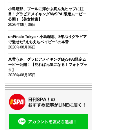
小島瑠那、プールに浮かぶ真ん丸ヒップに注
目！グラビアメイキングMySPA!限定ムービー
公開！【美女検索】
2026年08月06日
unFinale Tokyo・小島瑠那、8年ぶりグラビア
で魅せた“えちえちベイビー”の本音
2026年08月06日
東雲うみ、グラビアメイキングMySPA!限定ム
ービー公開！【見れば元気になる！フォトブッ
ク】
2026年08月05日