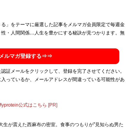
リーライターとして活動中。得意分野は、芸能、音楽、（昔の）
きる」をテーマに厳選した記事をメルマガ会員限定で毎週金
実』『証言UWF 完全崩壊の真実』『証言「橋本真也34歳 小
・性・人間関係…人生を豊かにする秘訣が見つかります。無
4 橋本vs.小川 20年目の真実 』『証言 長州力 「革命戦
メルマガ登録する⇒⇒
た認証メールをクリックして、登録を完了させてください。
に入っているか、メールアドレスが間違っている可能性があ
otein公式はこちら [PR]
女子大生が震えた西麻布の密室。食事のつもりが“見知らぬ男た