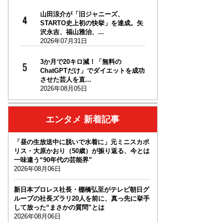
山田涼介が「旧ジャニーズ、
STARTO史上初の快挙」を達成。矢
沢永吉、福山雅治、...
2026年07月31日
3か月で20キロ減！「無料の
ChatGPTだけ」でダイエットを成功
させた芸人を直...
2026年08月05日
エンタメ 新着記事
「昼の生放送中に脱いで水着に」元ミニスカポ
リス・大原かおり（50歳）が振り返る、今とは
一味違う“90年代の芸能界”
2026年08月06日
新日本プロレス社長・棚橋弘至がテレビ朝日グ
ループの社長ズラリ20人を前に、真っ先に挙手
して放った“まさかの質問”とは
2026年08月06日