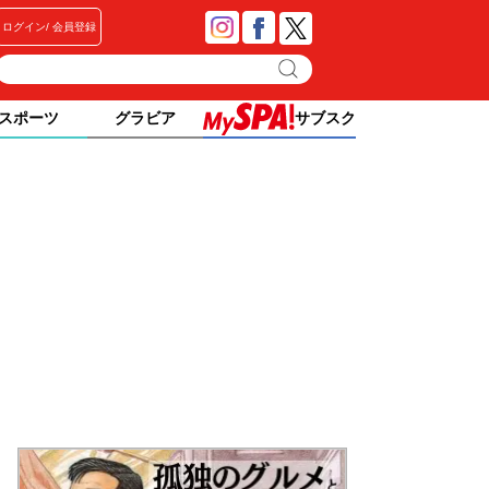
ログイン
会員登録
スポーツ
グラビア
サブスク