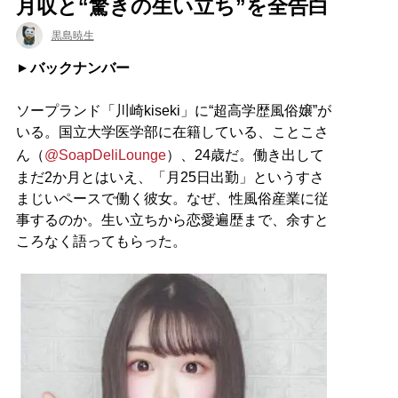
月収と“驚きの生い立ち”を全告白
黒島暁生
バックナンバー
ソープランド「川崎kiseki」に“超高学歴風俗嬢”が
いる。国立大学医学部に在籍している、ことこさ
ん（
@SoapDeliLounge
）、24歳だ。働き出して
まだ2か月とはいえ、「月25日出勤」というすさ
まじいペースで働く彼女。なぜ、性風俗産業に従
事するのか。生い立ちから恋愛遍歴まで、余すと
ころなく語ってもらった。