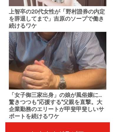
上智卒の20代女性が「野村證券の内定
を辞退してまで」吉原のソープで働き
続けるワケ
「女子御三家出身」の娘が風俗嬢に...
驚きつつも“応援する”父親を直撃。大
企業勤務のエリートが甲斐甲斐しいサ
ポートを続けるワケ