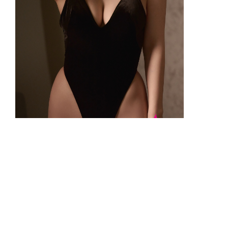
【フォトブック】東雲うみ「黒うみの
誘惑」/MySPA!独占25枚