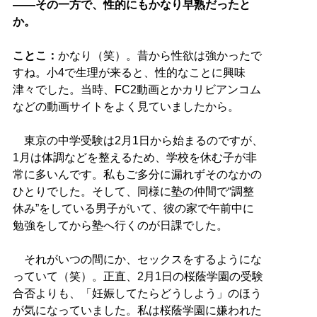
――その一方で、性的にもかなり早熟だったと
か。
ことこ：
かなり（笑）。昔から性欲は強かったで
すね。小4で生理が来ると、性的なことに興味
津々でした。当時、FC2動画とかカリビアンコム
などの動画サイトをよく見ていましたから。
東京の中学受験は2月1日から始まるのですが、
1月は体調などを整えるため、学校を休む子が非
常に多いんです。私もご多分に漏れずそのなかの
ひとりでした。そして、同様に塾の仲間で“調整
休み”をしている男子がいて、彼の家で午前中に
勉強をしてから塾へ行くのが日課でした。
それがいつの間にか、セックスをするようにな
っていて（笑）。正直、2月1日の桜蔭学園の受験
合否よりも、「妊娠してたらどうしよう」のほう
が気になっていました。私は桜蔭学園に嫌われた