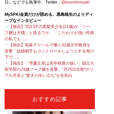
日』などでも執筆中。Twitter：
@kuroshimaaki
MySPA!会員だけが読める、黒島暁生のよりディ
ープなインタビュー
・
【独自】‟IQ133”の黒髪美少女(21歳)が「ソー
プ嬢は天職」と唸るワケ。「こだわりが強い性格
の私でも…」
・
【独自】高級デリヘルで働く42歳大学教員を
直撃「結婚相手もコントロールしようとする母の
下で…」
・
【独自】「早慶文系は高卒程度の扱い」国立大
医学部の24歳ソープ嬢を直撃。“月25日出勤”のリ
アル月収と“驚きの生い立ち”を全告白
おすすめ記事