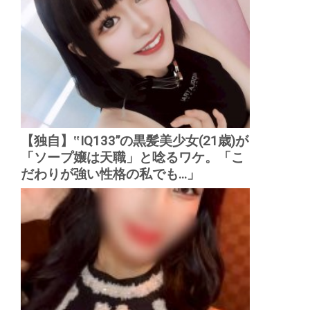
【独自】‟IQ133”の黒髪美少女(21歳)が
「ソープ嬢は天職」と唸るワケ。「こ
だわりが強い性格の私でも...」