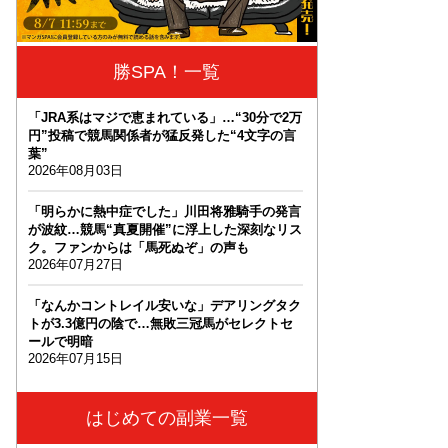
勝SPA！一覧
「JRA系はマジで恵まれている」…“30分で2万
円”投稿で競馬関係者が猛反発した“4文字の言
葉”
2026年08月03日
「明らかに熱中症でした」川田将雅騎手の発言
が波紋…競馬“真夏開催”に浮上した深刻なリス
ク。ファンからは「馬死ぬぞ」の声も
2026年07月27日
「なんかコントレイル安いな」デアリングタク
トが3.3億円の陰で…無敗三冠馬がセレクトセ
ールで明暗
2026年07月15日
はじめての副業一覧