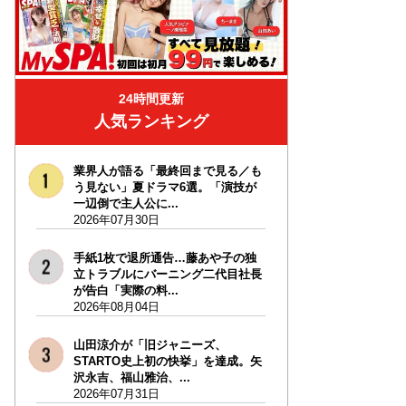
24時間更新
人気ランキング
業界人が語る「最終回まで見る／も
う見ない」夏ドラマ6選。「演技が
一辺倒で主人公に...
2026年07月30日
手紙1枚で退所通告…藤あや子の独
立トラブルにバーニング二代目社長
が告白「実際の料...
2026年08月04日
山田涼介が「旧ジャニーズ、
STARTO史上初の快挙」を達成。矢
沢永吉、福山雅治、...
2026年07月31日