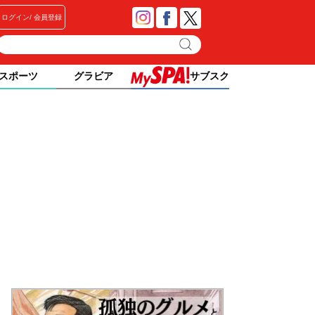
ログイン
会員登録
スポーツ
グラビア
サブスク