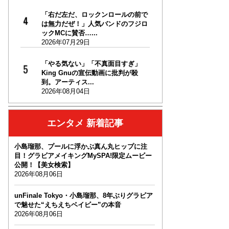
「右だ左だ、ロックンロールの前で
は無力だぜ！」人気バンドのフジロ
ックMCに賛否…...
2026年07月29日
「やる気ない」「不真面目すぎ」
King Gnuの宣伝動画に批判が殺
到。アーティス...
2026年08月04日
エンタメ 新着記事
小島瑠那、プールに浮かぶ真ん丸ヒップに注
目！グラビアメイキングMySPA!限定ムービー
公開！【美女検索】
2026年08月06日
unFinale Tokyo・小島瑠那、8年ぶりグラビア
で魅せた“えちえちベイビー”の本音
2026年08月06日