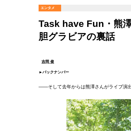
エンタメ
Task have Fu
胆グラビアの裏話
吉岡 俊
バックナンバー
――そして去年からは熊澤さんがライブ演