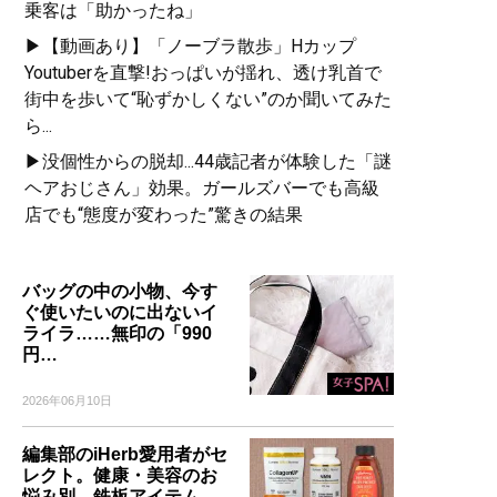
乗客は「助かったね」
▶【動画あり】「ノーブラ散歩」Hカップ
Youtuberを直撃!おっぱいが揺れ、透け乳首で
街中を歩いて“恥ずかしくない”のか聞いてみた
ら...
▶没個性からの脱却...44歳記者が体験した「謎
ヘアおじさん」効果。ガールズバーでも高級
店でも“態度が変わった”驚きの結果
バッグの中の小物、今す
ぐ使いたいのに出ないイ
ライラ……無印の「990
円…
2026年06月10日
編集部のiHerb愛用者がセ
レクト。健康・美容のお
悩み別、鉄板アイテム…