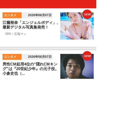
NEW!
エンタメ
2026年08月07日
江籠裕奈「エンジェルボディ」、
最新デジタル写真集発売！
SPA！広報マン
NEW!
エンタメ
2026年08月07日
男性CM起用4位の“隠れCMキン
グ”は『20世紀少年』の元子役。
小倉史也（...
望月ふみ
NEW!
エンタメ
2026年08月07日
「牛丼2杯で満腹」だった男が
「1時間でラーメン35杯」完食で
きるようになる...