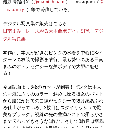
最新情報はX（
@mami_hinami
）、Instagram（
＠
_maaamiy_
）等で発信している。
日南まみ「レース彩る大本命ボディ」SPA！デジ
タル写真集
本作は、本人が好きなピンクの水着を中心に3パ
ターンの衣装で撮影を敢行。最も勢いのある日南
まみのオトナセクシーな美ボディで大胆に魅せ
る！
今回誌面より3枚のカットが到着！ピンクは本人
のお気に入りのカラー。斜めに座る彼女のバスト
から腰にかけての曲線がセクシーで抜け感あふれ
る仕上がっている。2枚目はスタイリッシュで艶
美なブラック。視線の先の豊満バストの柔らかさ
まで伝わってきそうな1枚だ。そして3枚目は羽織