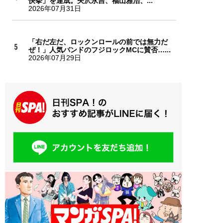
快挙」を達成。矢沢永吉、福山雅治、...
2026年07月31日
「右だ左だ、ロックンロールの前では無力だ
ぜ！」人気バンドのフジロックMCに賛否…...
2026年07月29日