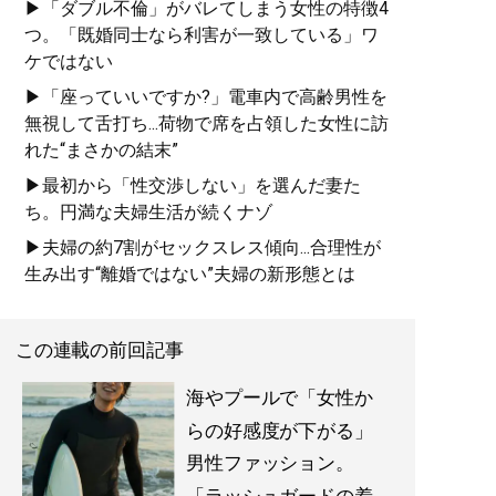
▶「ダブル不倫」がバレてしまう女性の特徴4
つ。「既婚同士なら利害が一致している」ワ
ケではない
▶「座っていいですか?」電車内で高齢男性を
無視して舌打ち...荷物で席を占領した女性に訪
れた“まさかの結末”
▶最初から「性交渉しない」を選んだ妻た
ち。円満な夫婦生活が続くナゾ
▶夫婦の約7割がセックスレス傾向...合理性が
生み出す“離婚ではない”夫婦の新形態とは
この連載の前回記事
海やプールで「女性か
らの好感度が下がる」
男性ファッション。