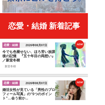
恋愛・結婚 新着記事
NEW!
恋愛・結婚
2026年08月07日
今でも色褪せない、ほろ苦い放課
後の記憶 『五十年目の両想い』
／新堂冬樹
新堂冬樹
NEW!
恋愛・結婚
2026年08月07日
婚活女性が見ている「男性のプロ
フィール写真」の“5つのポイン
ト”…会う前か...
関口美奈子