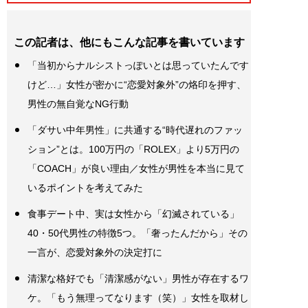
この記者は、他にもこんな記事を書いています
「当初からナルシストっぽいとは思っていたんです
けど…」女性が密かに“恋愛対象外”の烙印を押す、
男性の無自覚なNG行動
「ダサい中年男性」に共通する“時代遅れのファッ
ション”とは。100万円の「ROLEX」より5万円の
「COACH」が良い理由／女性が男性を本当に見て
いるポイントを考えてみた
食事デート中、実は女性から「幻滅されている」
40・50代男性の特徴5つ。「奢ったんだから」その
一言が、恋愛対象外の決定打に
清潔な格好でも「清潔感がない」男性が存在するワ
ケ。「もう無理ってなります（笑）」女性を取材し