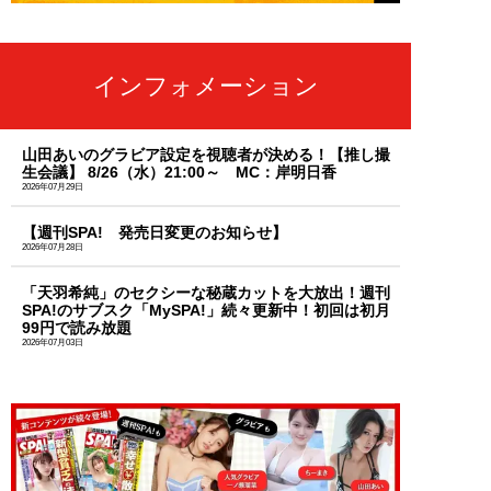
インフォメーション
山田あいのグラビア設定を視聴者が決める！【推し撮
生会議】 8/26（水）21:00～ MC：岸明日香
2026年07月29日
【週刊SPA! 発売日変更のお知らせ】
2026年07月28日
「天羽希純」のセクシーな秘蔵カットを大放出！週刊
SPA!のサブスク「MySPA!」続々更新中！初回は初月
99円で読み放題
2026年07月03日