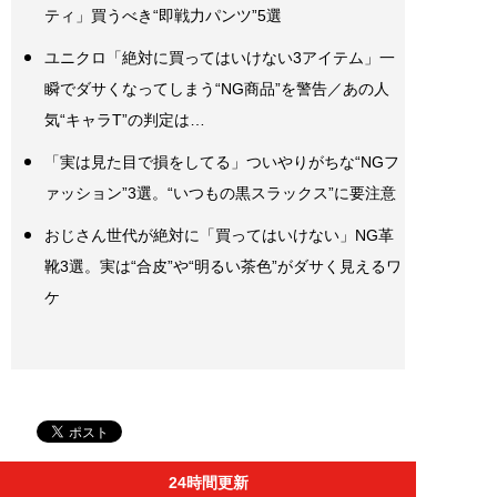
ティ」買うべき“即戦力パンツ”5選
ユニクロ「絶対に買ってはいけない3アイテム」一
瞬でダサくなってしまう“NG商品”を警告／あの人
気“キャラT”の判定は…
「実は見た目で損をしてる」ついやりがちな“NGフ
ァッション”3選。“いつもの黒スラックス”に要注意
おじさん世代が絶対に「買ってはいけない」NG革
靴3選。実は“合皮”や“明るい茶色”がダサく見えるワ
ケ
24時間更新