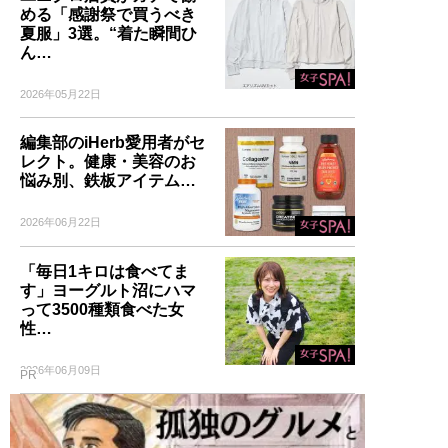
める「感謝祭で買うべき
夏服」3選。“着た瞬間ひ
ん…
2026年05月22日
編集部のiHerb愛用者がセ
レクト。健康・美容のお
悩み別、鉄板アイテム…
2026年06月22日
「毎日1キロは食べてま
す」ヨーグルト沼にハマ
って3500種類食べた女
性…
2026年06月09日
PR