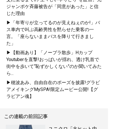
ジャンポケ斉藤被告が「同意があった」と信
じた理由
▶「年寄りが立ってるのが見えねぇのか!」バ
ス車内で叫ぶ高齢男性を黙らせた乗客の一
言。「座らないままバスを降りて行きまし
た」
▶【動画あり】「ノーブラ散歩」Hカップ
Youtuberを直撃!おっぱいが揺れ、透け乳首で
街中を歩いて“恥ずかしくない”のか聞いてみた
ら...
▶穂波あみ、自由自在のポーズを披露!グラビ
アメイキングMySPA!限定ムービー公開!【グ
ラビアン魂】
この連載の前回記事
ユニクロ「大ヒット中