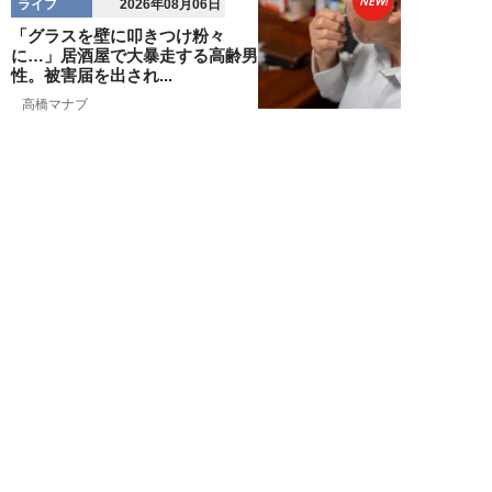
NEW!
ライフ
2026年08月06日
「グラスを壁に叩きつけ粉々
に…」居酒屋で大暴走する高齢男
性。被害届を出され...
高橋マナブ
NEW!
ライフ
2026年08月06日
老いていくのがすごく嫌な49歳
男性。孤独な老後を恐れる相談
に、佐藤優が贈る...
佐藤優
NEW!
ライフ
2026年08月05日
タクシー待ちの長蛇の列に堂々と
割り込む“派手な男女”を、小柄
な女性が「意外...
和泉太郎