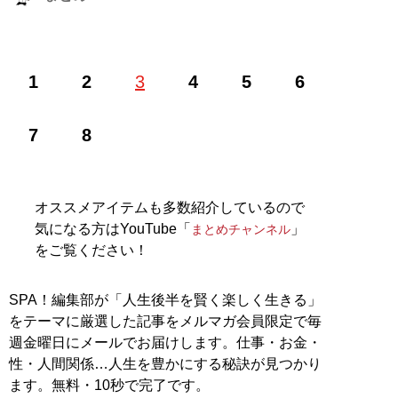
株式会社RePLAY代表取締役。ブランドやセレクトショ
1
2
3
4
5
6
ップ、古着、ウェブメディアなどアパレルに関する多彩
な事業を運営。ユーチューブ「
まとめチャンネル
」など
でオシャレ初心者にもわかりやすいファッション情報を
7
8
配信中！
記事一覧へ
オススメアイテムも多数紹介しているので
気になる方はYouTube「
」
まとめチャンネル
をご覧ください！
SPA！編集部が「人生後半を賢く楽しく生きる」
をテーマに厳選した記事をメルマガ会員限定で毎
週金曜日にメールでお届けします。仕事・お金・
性・人間関係…人生を豊かにする秘訣が見つかり
ます。無料・10秒で完了です。