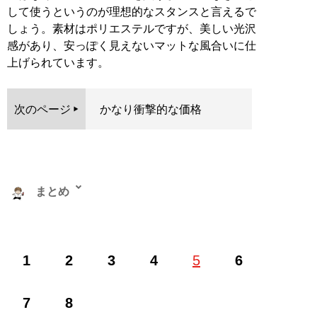
して使うというのが理想的なスタンスと言えるで
しょう。素材はポリエステルですが、美しい光沢
感があり、安っぽく見えないマットな風合いに仕
上げられています。
次のページ
かなり衝撃的な価格
まとめ
株式会社RePLAY代表取締役。ブランドやセレクトショ
1
2
3
4
5
6
ップ、古着、ウェブメディアなどアパレルに関する多彩
な事業を運営。ユーチューブ「
まとめチャンネル
」など
でオシャレ初心者にもわかりやすいファッション情報を
7
8
配信中！