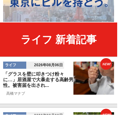
ライフ 新着記事
NEW!
ライフ
2026年08月06日
「グラスを壁に叩きつけ粉々
に…」居酒屋で大暴走する高齢男
性。被害届を出され...
高橋マナブ
NEW!
ライフ
2026年08月06日
老いていくのがすごく嫌な49歳
男性。孤独な老後を恐れる相談
に、佐藤優が贈る...