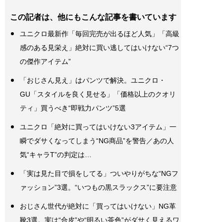
この記者は、他にもこんな記事を書いています
ユニクロ最新作「毎回完売が出るほど人気」「高級
感のある見栄え」絶対に買い逃してはいけない“7つ
の傑作アイテム”
「おじさん見え」はパンツで解決。ユニクロ・
GU「スタイルを良く見せる」「価格以上のクオリ
ティ」買うべき“即戦力パンツ”5選
ユニクロ「絶対に買ってはいけない3アイテム」一
瞬でダサくなってしまう“NG商品”を警告／あの人
気“キャラT”の判定は…
「実は見た目で損をしてる」ついやりがちな“NGフ
ァッション”3選。“いつもの黒スラックス”に要注意
おじさん世代が絶対に「買ってはいけない」NG革
靴3選。実は“合皮”や“明るい茶色”がダサく見えるワ