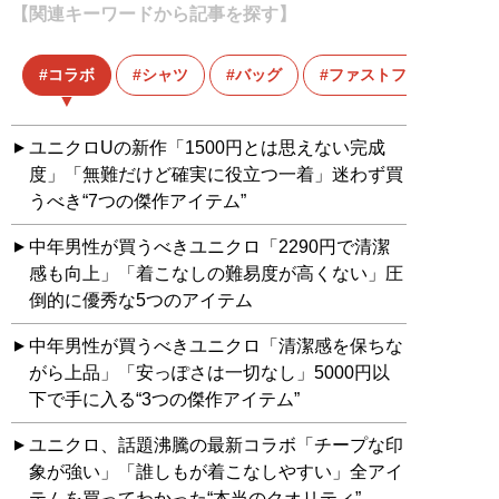
【関連キーワードから記事を探す】
コラボ
シャツ
バッグ
ファストファッション
ユニクロUの新作「1500円とは思えない完成
度」「無難だけど確実に役立つ一着」迷わず買
うべき“7つの傑作アイテム”
中年男性が買うべきユニクロ「2290円で清潔
感も向上」「着こなしの難易度が高くない」圧
倒的に優秀な5つのアイテム
中年男性が買うべきユニクロ「清潔感を保ちな
がら上品」「安っぽさは一切なし」5000円以
下で手に入る“3つの傑作アイテム”
ユニクロ、話題沸騰の最新コラボ「チープな印
象が強い」「誰しもが着こなしやすい」全アイ
テムを買ってわかった“本当のクオリティ”