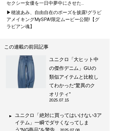
セクシー女優を一日中夢中にさせた...
▶穂波あみ、自由自在のポーズを披露!グラビ
アメイキングMySPA!限定ムービー公開!【グ
ラビアン魂】
この連載の前回記事
ユニクロ「大ヒット中
の傑作デニム」GUの
類似アイテムと比較し
てわかった“驚異のク
オリティ”
2025.07.15
ユニクロ「絶対に買ってはいけない3ア
イテム」一瞬でダサくなってしま
う“NG商品”を警告
2025.07.08