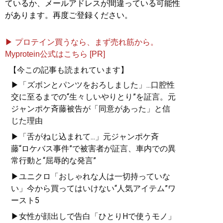
ているか、メールアドレスが間違っている可能性
があります。再度ご登録ください。
▶ プロテイン買うなら、まず売れ筋から。
Myprotein公式はこちら [PR]
【今この記事も読まれています】
▶「ズボンとパンツをおろしました」...口腔性
交に至るまでの“生々しいやりとり”を証言。元
ジャンポケ斉藤被告が「同意があった」と信
じた理由
▶「舌がねじ込まれて...」元ジャンポケ斉
藤“ロケバス事件”で被害者が証言、車内での異
常行動と“屈辱的な発言”
▶ユニクロ「おしゃれな人は一切持っていな
い」今から買ってはいけない“人気アイテム”ワ
ースト5
▶女性が顔出しで告白「ひとりHで使うモノ」