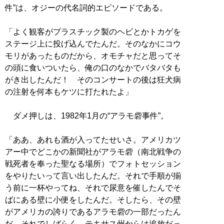
件”は、オジーの代名詞的エピソードである。
「よく観客がプラスチック製のヘビとかトカゲを
ステージ上に投げ込んでたんだ。そのなかにコウ
モリがあったものだから、オモチャだと思ってそ
の頭に食いついたら、俺の口のなかでバタバタも
がき出したんだ！ そのコンサートの後は狂犬病
の注射を何本もケツに打たれたよ」
ダメ押しは、1982年1月の“アラモ砦事件”。
「ああ、あれも酒が入ってたせいさ。アメリカツ
アー中でどこかの新聞社がアラモ砦（南北戦争の
戦死者を奉った聖なる場所）でフォトセッション
をやりたいって言い出したんだ。それで手順が揃
う前に一杯やってね、それで尿意を催したんでそ
ばにある壁に小便をしたんだ。そしたら、その壁
がアメリカの誇りであるアラモ砦の一部だったん
だ。それでしばらく、テキサス州からは追放だっ