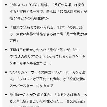
28年ぶりの『GTO』続編。「反町の鬼塚」は安心
すると実感する一方で、懸念は「70歳の脚本家」が
描く“今どきの高校生像”か
「最大で11㎏まで食べられる」“日本一”の男が語
る、大食い業界の過酷すぎる舞台裏「月の食費は50
万円」
序盤は目が離せなかった『ラヴ上等』が、途中
で“普通の恋リア”のようになってしまったワケ「ヤ
ンキーもギャルも意外と…」
“アメリカン・ウェイの象徴”ハルク・ホーガンが逝
去。「プロレスが下手だった青年」が「空前絶後の
スーパースター」になるまで
渋谷陽一さんが74歳で死去。「あるときは味方、あ
るときは敵」みたいな存在だった…「音楽評論家」