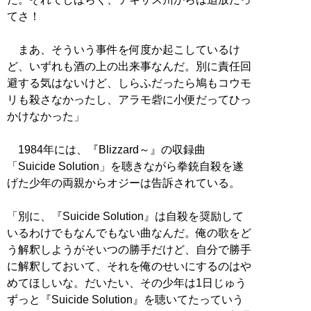
てさ！
まあ、そういう事件を何度か起こしているけ
ど、いずれも酒の上の出来事なんだ。別に責任回
避する気はないけど、しらふだったら鳩もコウモ
リも殺さなかったし、アラモ砦に小便だってひっ
かけなかった」
1984年には、『Blizzard～』の収録曲
「Suicide Solution」を聴きながら拳銃自殺を遂
げた少年の両親からオジーは告訴されている。
「別に、『Suicide Solution』は自殺を奨励して
いるわけでもなんでもない曲なんだ。俺の歌をど
う解釈しようがそいつの勝手だけど、自分で勝手
に解釈しておいて、それを俺のせいにするのはや
めてほしいな。だいたい、その少年は1日じゅう
ずっと『Suicide Solution』を聴いてたっていう