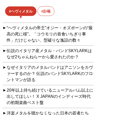
ヘヴィメタル
訃報
“ヘヴィメタルの帝王”オジー・オズボーンの“最
高の死に様”。「コウモリの首食いちぎり事
件」だけじゃない、型破りな逸話の数々
伝説のイタリア産メタル・バンドSKYLARKは
なぜ2ちゃんねらーから愛されたのか？
なぜイタリアのメタルバンドはアニソンをカヴ
ァーするのか？ 伝説のバンドSKYLARKのフロ
ントマンが語る
20年以上待ち続けているニューアルバム以上に
出してほしい！ X JAPANのインディーズ時代
の初期楽曲ベスト盤
洋楽メタルを聴かなくなった日本の若者たち