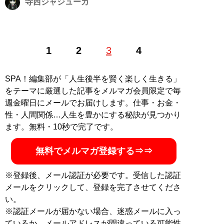
寺西ジャジューカ
1978年、東京都生まれ。2008年よりフリーライターと
1
2
3
4
して活動中。得意分野は、芸能、音楽、（昔の）プロレ
ス、ドラマ評。『証言UWF 最後の真実』『証言UWF 完
全崩壊の真実』『証言「橋本真也34歳 小川直也に負け
SPA！編集部が「人生後半を賢く楽しく生きる」
たら即引退！」の真実』『証言1・4 橋本vs.小川 20年目
をテーマに厳選した記事をメルマガ会員限定で毎
の真実 』『証言 長州力 「革命戦士」の虚と実』（すべ
週金曜日にメールでお届けします。仕事・お金・
て宝島社）で執筆。
性・人間関係…人生を豊かにする秘訣が見つかり
ます。無料・10秒で完了です。
記事一覧へ
無料でメルマガ登録する⇒⇒
※登録後、メール認証が必要です。受信した認証
メールをクリックして、登録を完了させてくださ
い。
※認証メールが届かない場合、迷惑メールに入っ
ているか、メールアドレスが間違っている可能性