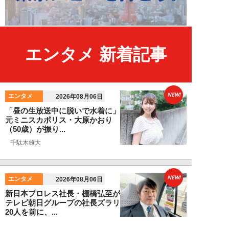
エンタメ 新着記事
NEW!
エンタメ
2026年08月06日
「昼の生放送中に脱いで水着に」
元ミニスカポリス・大原かおり
（50歳）が振り...
千駄木雄大
NEW!
エンタメ
2026年08月06日
新日本プロレス社長・棚橋弘至が
テレビ朝日グループの社長ズラリ
20人を前に、...
棚橋弘至