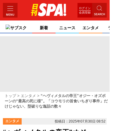
ログイン
会員登録
サブスク
新着
ニュース
エンタメ
ライフ
トップ
エンタメ
“ヘヴィメタルの帝王”オジー・オズボ
ーンの“最高の死に様”。「コウモリの首食いちぎり事件」だ
けじゃない、型破りな逸話の数々
エンタメ
投稿日：2025年07月30日 08:52