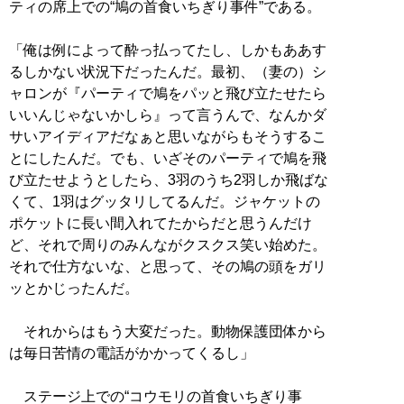
ティの席上での“鳩の首食いちぎり事件”である。
「俺は例によって酔っ払ってたし、しかもああす
るしかない状況下だったんだ。最初、（妻の）シ
ャロンが『パーティで鳩をパッと飛び立たせたら
いいんじゃないかしら』って言うんで、なんかダ
サいアイディアだなぁと思いながらもそうするこ
とにしたんだ。でも、いざそのパーティで鳩を飛
び立たせようとしたら、3羽のうち2羽しか飛ばな
くて、1羽はグッタリしてるんだ。ジャケットの
ポケットに長い間入れてたからだと思うんだけ
ど、それで周りのみんながクスクス笑い始めた。
それで仕方ないな、と思って、その鳩の頭をガリ
ッとかじったんだ。
それからはもう大変だった。動物保護団体から
は毎日苦情の電話がかかってくるし」
ステージ上での“コウモリの首食いちぎり事