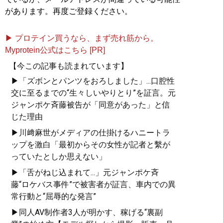
があります。再度ご登録ください。
▶ プロテイン買うなら、まず売れ筋から。
Myprotein公式はこちら [PR]
【今この記事も読まれています】
▶「ズボンとパンツをおろしました」...口腔性
交に至るまでの“生々しいやりとり”を証言。元
ジャンポケ斉藤被告が「同意があった」と信
じた理由
▶川﨑麻世がメディアの仕掛けるハニートラ
ップを激白「最初からその女性が記者と繫が
っていたとしか思えない」
▶「舌がねじ込まれて...」元ジャンポケ斉
藤“ロケバス事件”で被害者が証言、車内での異
常行動と“屈辱的な発言”
▶同人AV制作者3人が明かす、稼げる“裏副