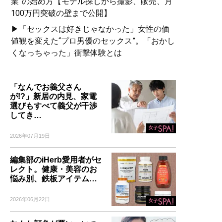
業”の始め方【モデル探しから撮影、販売、月
100万円突破の壁まで公開】
▶「セックスは好きじゃなかった」女性の価
値観を変えた“プロ男優のセックス”。「おかし
くなっちゃった」衝撃体験とは
「なんでお義父さん
が!?」新居の内見、家電
選びもすべて義父が干渉
してき…
2026年07月19日
編集部のiHerb愛用者がセ
レクト。健康・美容のお
悩み別、鉄板アイテム…
2026年06月22日