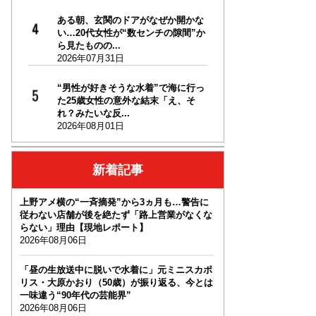
ある朝、玄関のドアがなぜか開かな
い…20代女性が“数センチの隙間”か
ら見たものの...
2026年07月31日
“男性が好きそうな水着”で海に行っ
た25歳女性の意外な結末「え、そ
れ？みたいな反...
2026年08月01日
新着記事
上野アメ横の“一斉摘発”から3ヵ月も…警告に
従わない店舗が後を絶たず「路上営業がなくな
らない」理由【現地レポート】
2026年08月06日
「昼の生放送中に脱いで水着に」元ミニスカポ
リス・大原かおり（50歳）が振り返る、今とは
一味違う“90年代の芸能界”
2026年08月06日