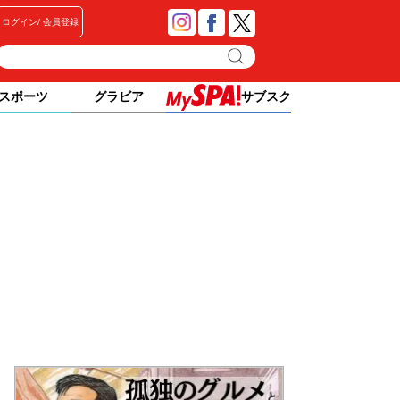
ログイン
会員登録
スポーツ
グラビア
サブスク