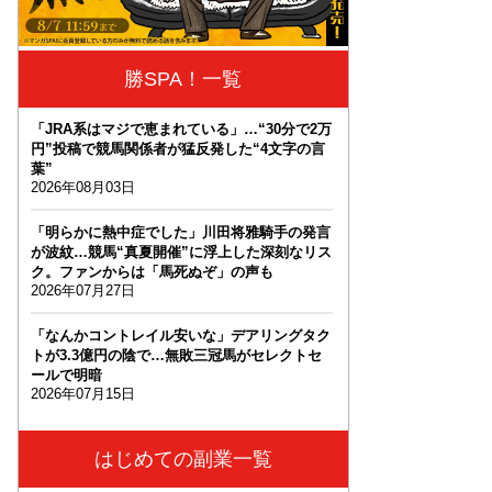
勝SPA！一覧
「JRA系はマジで恵まれている」…“30分で2万
円”投稿で競馬関係者が猛反発した“4文字の言
葉”
2026年08月03日
「明らかに熱中症でした」川田将雅騎手の発言
が波紋…競馬“真夏開催”に浮上した深刻なリス
ク。ファンからは「馬死ぬぞ」の声も
2026年07月27日
「なんかコントレイル安いな」デアリングタク
トが3.3億円の陰で…無敗三冠馬がセレクトセ
ールで明暗
2026年07月15日
はじめての副業一覧