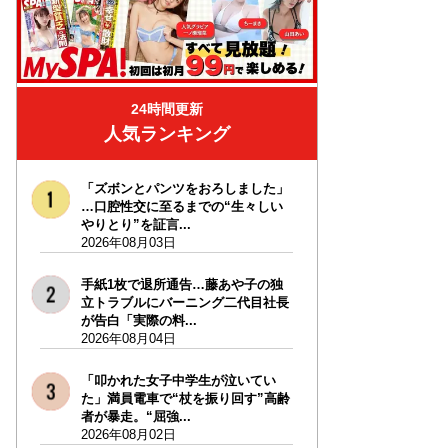
24時間更新
人気ランキング
「ズボンとパンツをおろしました」
…口腔性交に至るまでの“生々しい
やりとり”を証言...
2026年08月03日
手紙1枚で退所通告…藤あや子の独
立トラブルにバーニング二代目社長
が告白「実際の料...
2026年08月04日
「叩かれた女子中学生が泣いてい
た」満員電車で“杖を振り回す”高齢
者が暴走。“屈強...
2026年08月02日