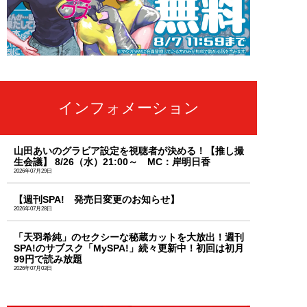
インフォメーション
山田あいのグラビア設定を視聴者が決める！【推し撮
生会議】 8/26（水）21:00～ MC：岸明日香
2026年07月29日
【週刊SPA! 発売日変更のお知らせ】
2026年07月28日
「天羽希純」のセクシーな秘蔵カットを大放出！週刊
SPA!のサブスク「MySPA!」続々更新中！初回は初月
99円で読み放題
2026年07月03日