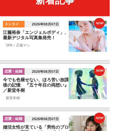
新着記事
NEW!
エンタメ
2026年08月07日
江籠裕奈「エンジェルボディ」、
最新デジタル写真集発売！
SPA！広報マン
NEW!
恋愛・結婚
2026年08月07日
今でも色褪せない、ほろ苦い放課
後の記憶 『五十年目の両想い』
／新堂冬樹
新堂冬樹
NEW!
恋愛・結婚
2026年08月07日
婚活女性が見ている「男性のプロ