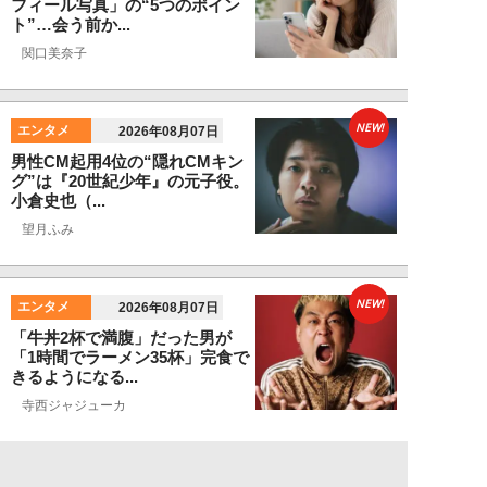
フィール写真」の“5つのポイン
ト”…会う前か...
関口美奈子
NEW!
エンタメ
2026年08月07日
男性CM起用4位の“隠れCMキン
グ”は『20世紀少年』の元子役。
小倉史也（...
望月ふみ
NEW!
エンタメ
2026年08月07日
「牛丼2杯で満腹」だった男が
「1時間でラーメン35杯」完食で
きるようになる...
寺西ジャジューカ