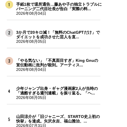
手紙1枚で退所通告…藤あや子の独立トラブルに
バーニング二代目社長が告白「実際の料...
2026年08月04日
3か月で20キロ減！「無料のChatGPTだけ」で
ダイエットを成功させた芸人を直...
2026年08月05日
「やる気ない」「不真面目すぎ」King Gnuの
宣伝動画に批判が殺到。アーティス...
2026年08月04日
少年ジャンプ出身・ギャグ漫画家2人が当時の
「過酷すぎる週刊連載」を振り返る。「ヘ...
2026年08月05日
山田涼介が「旧ジャニーズ、STARTO史上初の
快挙」を達成。矢沢永吉、福山雅治、...
2026年07月31日