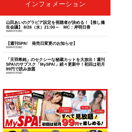
インフォメーション
山田あいのグラビア設定を視聴者が決める！【推し撮
生会議】 8/26（水）21:00～ MC：岸明日香
2026年07月29日
【週刊SPA! 発売日変更のお知らせ】
2026年07月28日
「天羽希純」のセクシーな秘蔵カットを大放出！週刊
SPA!のサブスク「MySPA!」続々更新中！初回は初月
99円で読み放題
2026年07月03日