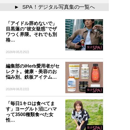
SPA！デジタル写真集の一覧へ
▲
「アイドル辞めないで」
目黒蓮の“彼女疑惑”でザ
ワつく界隈。それでも別
格…
2026年05月25日
編集部のiHerb愛用者がセ
レクト。健康・美容のお
悩み別、鉄板アイテム…
2026年06月22日
「毎日1キロは食べてま
す」ヨーグルト沼にハマ
って3500種類食べた女
性…