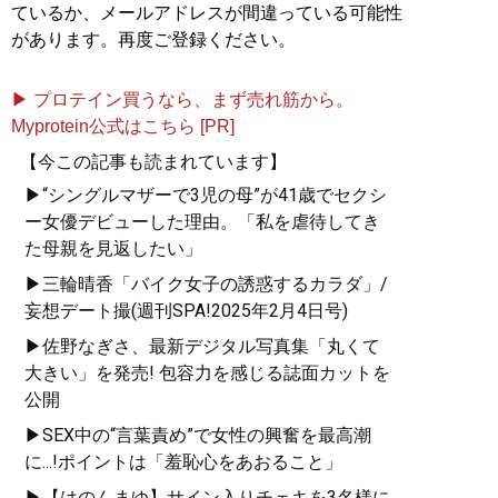
ているか、メールアドレスが間違っている可能性
があります。再度ご登録ください。
▶ プロテイン買うなら、まず売れ筋から。
Myprotein公式はこちら [PR]
【今この記事も読まれています】
▶“シングルマザーで3児の母”が41歳でセクシ
ー女優デビューした理由。「私を虐待してき
た母親を見返したい」
▶三輪晴香「バイク女子の誘惑するカラダ」/
妄想デート撮(週刊SPA!2025年2月4日号)
▶佐野なぎさ、最新デジタル写真集「丸くて
大きい」を発売! 包容力を感じる誌面カットを
公開
▶SEX中の“言葉責め”で女性の興奮を最高潮
に...!ポイントは「羞恥心をあおること」
▶【はのんまゆ】サイン入りチェキを3名様に