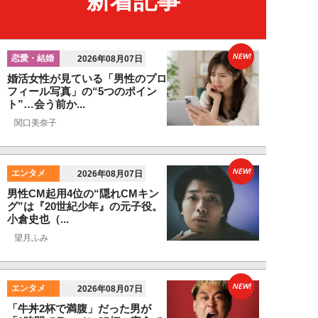
新着記事
NEW!
恋愛・結婚
2026年08月07日
婚活女性が見ている「男性のプロ
フィール写真」の“5つのポイン
ト”…会う前か...
関口美奈子
NEW!
エンタメ
2026年08月07日
男性CM起用4位の“隠れCMキン
グ”は『20世紀少年』の元子役。
小倉史也（...
望月ふみ
NEW!
エンタメ
2026年08月07日
「牛丼2杯で満腹」だった男が