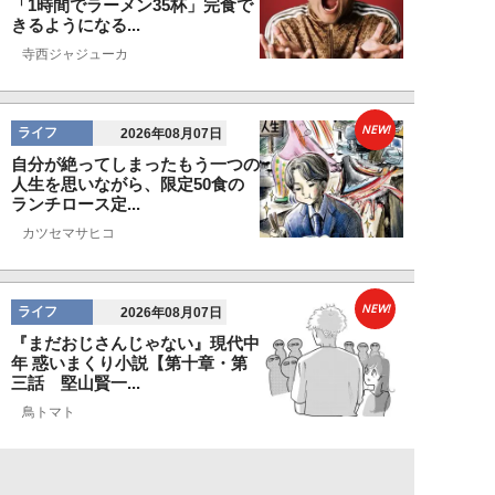
「1時間でラーメン35杯」完食で
きるようになる...
寺西ジャジューカ
NEW!
ライフ
2026年08月07日
自分が絶ってしまったもう一つの
人生を思いながら、限定50食の
ランチロース定...
カツセマサヒコ
NEW!
ライフ
2026年08月07日
『まだおじさんじゃない』現代中
年 惑いまくり小説【第十章・第
三話 堅山賢一...
鳥トマト