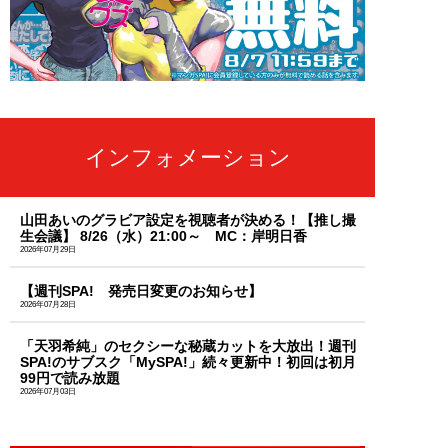
インフォメーション
山田あいのグラビア設定を視聴者が決める！【推し撮
生会議】 8/26（水）21:00～ MC：岸明日香
2026年07月29日
【週刊SPA! 発売日変更のお知らせ】
2026年07月28日
「天羽希純」のセクシーな秘蔵カットを大放出！週刊
SPA!のサブスク「MySPA!」続々更新中！初回は初月
99円で読み放題
2026年07月03日