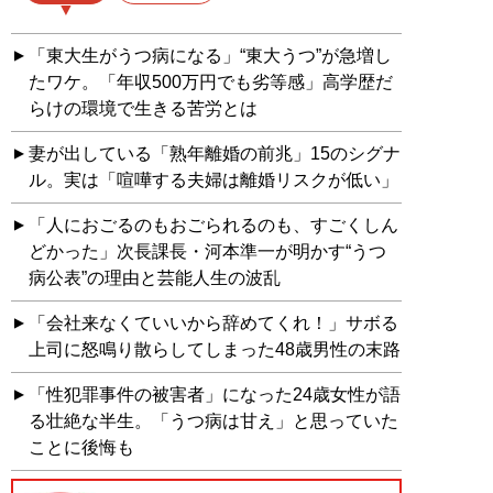
「東大生がうつ病になる」“東大うつ”が急増し
たワケ。「年収500万円でも劣等感」高学歴だ
らけの環境で生きる苦労とは
妻が出している「熟年離婚の前兆」15のシグナ
ル。実は「喧嘩する夫婦は離婚リスクが低い」
「人におごるのもおごられるのも、すごくしん
どかった」次長課長・河本準一が明かす“うつ
病公表”の理由と芸能人生の波乱
「会社来なくていいから辞めてくれ！」サボる
上司に怒鳴り散らしてしまった48歳男性の末路
「性犯罪事件の被害者」になった24歳女性が語
る壮絶な半生。「うつ病は甘え」と思っていた
ことに後悔も