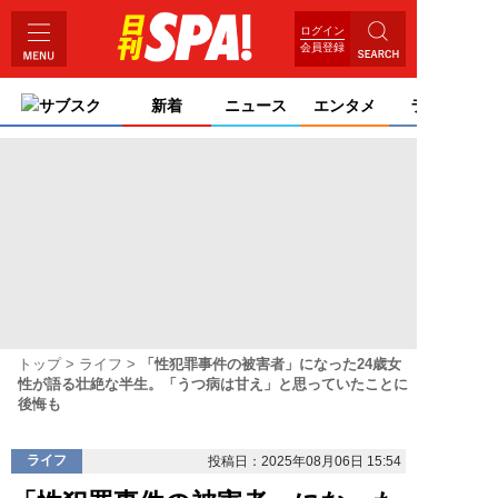
ログイン
会員登録
サブスク
新着
ニュース
エンタメ
ライフ
トップ
ライフ
「性犯罪事件の被害者」になった24歳女
性が語る壮絶な半生。「うつ病は甘え」と思っていたことに
後悔も
ライフ
投稿日：2025年08月06日 15:54