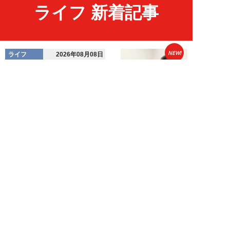
ライフ 新着記事
NEW!
ライフ
2026年08月08日
120万円かけて「豊胸手術」した
33歳男性を直撃「ゲイでもな
い。性同一性障...
佐藤隼秀
NEW!
ライフ
2026年08月08日
満員の新幹線で子供が「座りたい
～！」迷惑家族に困惑…周囲の乗
客が内心“スカ...
日刊SPA!取材班
NEW!
ライフ
2026年08月07日