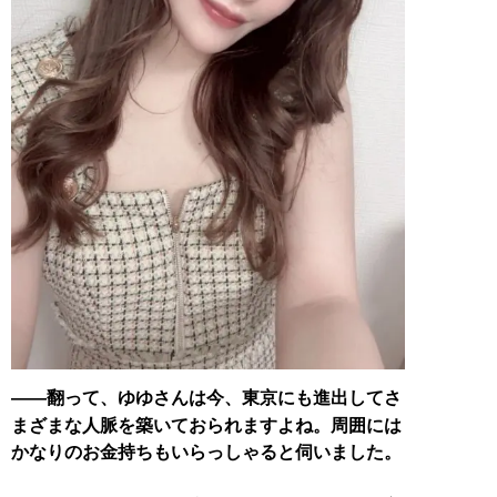
――翻って、ゆゆさんは今、東京にも進出してさ
まざまな人脈を築いておられますよね。周囲には
かなりのお金持ちもいらっしゃると伺いました。