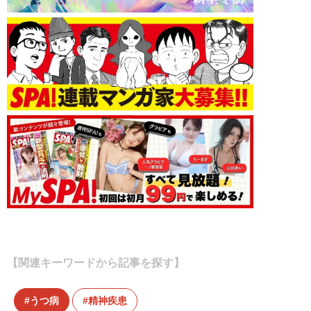
【関連キーワードから記事を探す】
うつ病
精神疾患