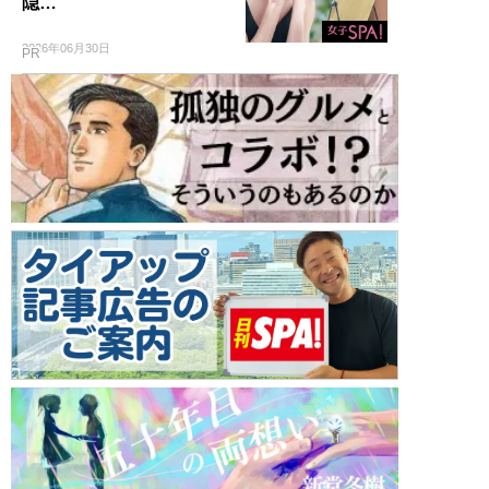
隠…
2026年06月30日
PR