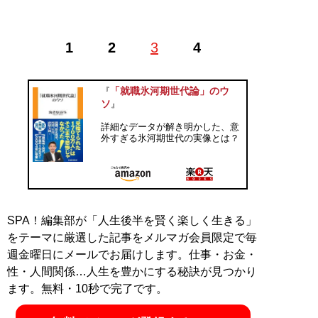
1
2
3
4
記事一覧へ
「就職氷河期世代論」のウ
『
ソ
』
詳細なデータが解き明かした、意
外すぎる氷河期世代の実像とは？
SPA！編集部が「人生後半を賢く楽しく生きる」
をテーマに厳選した記事をメルマガ会員限定で毎
週金曜日にメールでお届けします。仕事・お金・
性・人間関係…人生を豊かにする秘訣が見つかり
ます。無料・10秒で完了です。