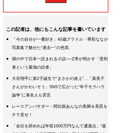
この記者は、他にもこんな記事を書いています
「今の自分が一番好き」45歳グラドル・華彩ななが
写真集で魅せた“過去一”の色気
塀の中で日本一読まれる小説──Z李が明かす「受刑
者という最強の読者」
大谷翔平に第2子誕生で“まさかの炎上”…「真美子
さんがかわいそう」SNSで広がった“年子モラハラ
論争”に著名人も苦言
レースアンバサダー・阿比留あんなの美脚＆美尻を
チラ見せ！
「会社を辞めれば年収1000万円なんて通過点」“過