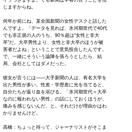
じますからね。
何年か前にね、某全国新聞の女性デスクと話した
んですよ。「データを見れば、氷河期世代で40代
でも非正規の人のうち、90％超は“女性と非大
卒”だ。大卒男性より、女性と非大卒のほうが被
害者だよね」ということで意気投合したんです。
で、一緒にそういう論陣を張ろうとしたら、結
局、会社としてはダメだった。
彼女が言うには――大手新聞の人は、有名大学を
出た男性が多い。性差・学歴差に光を当てると、
自分たちが返り血を浴びる。「氷河期世代＝大卒
なのに報われない男性」の話にしておくほうが、
痛みを感じないんだ、と。それだけが理由かはわ
かりませんけど。
高橋：ちょっと待って、ジャーナリストがそこま