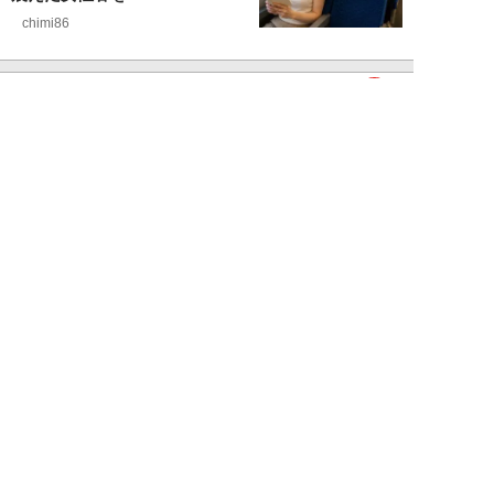
chimi86
NEW!
ライフ
2026年08月06日
「グラスを壁に叩きつけ粉々
に…」居酒屋で大暴走する高齢男
性。被害届を出され...
高橋マナブ
NEW!
ライフ
2026年08月06日
老いていくのがすごく嫌な49歳
男性。孤独な老後を恐れる相談
に、佐藤優が贈る...
佐藤優
NEW!
ライフ
2026年08月05日
タクシー待ちの長蛇の列に堂々と