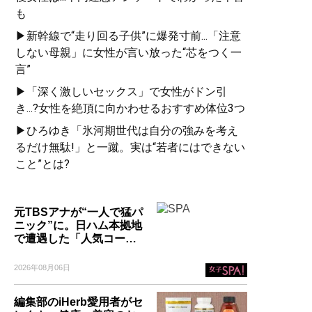
も
▶新幹線で“走り回る子供”に爆発寸前...「注意
しない母親」に女性が言い放った“芯をつく一
言”
▶「深く激しいセックス」で女性がドン引
き...?女性を絶頂に向かわせるおすすめ体位3つ
▶ひろゆき「氷河期世代は自分の強みを考え
るだけ無駄!」と一蹴。実は“若者にはできない
こと”とは?
元TBSアナが“一人で猛パ
ニック”に。日ハム本拠地
で遭遇した「人気コー…
2026年08月06日
編集部のiHerb愛用者がセ