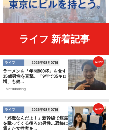
ライフ 新着記事
NEW!
ライフ
2026年08月07日
ラーメンを「年間800杯」を食す
35歳男性を直撃。「9年で35キロ
増」も健...
Mr.tsubaking
NEW!
ライフ
2026年08月07日
「邪魔なんだよ！」新幹線で座席
を蹴ってくる後ろの男性…恐怖に
震えた女性客を...