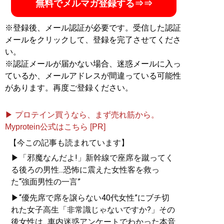
無料でメルマガ登録する⇒⇒
※登録後、メール認証が必要です。受信した認証
メールをクリックして、登録を完了させてくださ
い。
※認証メールが届かない場合、迷惑メールに入っ
ているか、メールアドレスが間違っている可能性
があります。再度ご登録ください。
▶ プロテイン買うなら、まず売れ筋から。
Myprotein公式はこちら [PR]
【今この記事も読まれています】
▶「邪魔なんだよ!」新幹線で座席を蹴ってく
る後ろの男性...恐怖に震えた女性客を救っ
た“強面男性の一言”
▶“優先席で席を譲らない40代女性”にブチ切
れた女子高生「非常識じゃないですか?」その
後女性は...車内迷惑アンケートでわかった本音