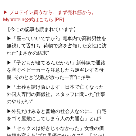
▶ プロテイン買うなら、まず売れ筋から。
Myprotein公式はこちら [PR]
【今この記事も読まれています】
▶「座っていいですか?」電車内で高齢男性を
無視して舌打ち...荷物で席を占領した女性に訪
れた“まさかの結末”
▶「子どもが寝てるんだから!」新幹線で通路
を塞ぐベビーカーを注意したら逆ギレする母
親...そのとき“父親が放った一言”に拍手
▶「土葬も請け負います」日本で亡くなった
外国人専門の葬儀社。スタッフに聞いた“仕事
のやりがい”
▶外見だけみると普通の社会人なのに...「自宅
をゴミ屋敷にしてしまう人の共通点」とは?
▶「セックスは好きじゃなかった」女性の価
値観を変えた“プロ男優のセックス”。「おかし