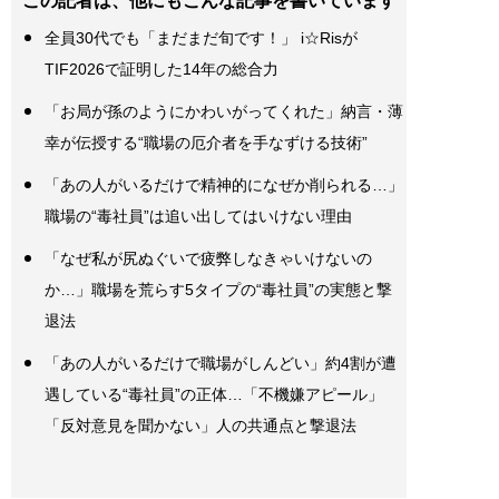
この記者は、他にもこんな記事を書いています
全員30代でも「まだまだ旬です！」 i☆Risが
TIF2026で証明した14年の総合力
「お局が孫のようにかわいがってくれた」納言・薄
幸が伝授する“職場の厄介者を手なずける技術”
「あの人がいるだけで精神的になぜか削られる…」
職場の“毒社員”は追い出してはいけない理由
「なぜ私が尻ぬぐいで疲弊しなきゃいけないの
か…」職場を荒らす5タイプの“毒社員”の実態と撃
退法
「あの人がいるだけで職場がしんどい」約4割が遭
遇している“毒社員”の正体…「不機嫌アピール」
「反対意見を聞かない」人の共通点と撃退法