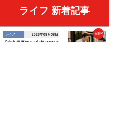
ライフ 新着記事
NEW!
ライフ
2026年08月08日
「有名俳優でも“出禁”になる」
元ホテルマンが見た、残念な客の
共通点／「お客...
オオサキサオリ
NEW!
ライフ
2026年08月08日
120万円かけて「豊胸手術」した
33歳男性を直撃「ゲイでもな
い。性同一性障...
佐藤隼秀
NEW!
ライフ
2026年08月08日