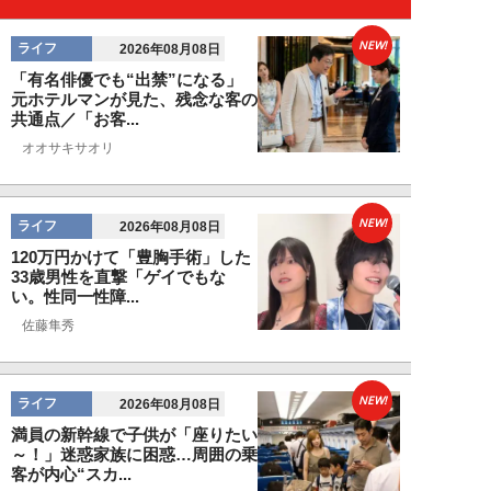
NEW!
ライフ
2026年08月08日
「有名俳優でも“出禁”になる」
元ホテルマンが見た、残念な客の
共通点／「お客...
オオサキサオリ
NEW!
ライフ
2026年08月08日
120万円かけて「豊胸手術」した
33歳男性を直撃「ゲイでもな
い。性同一性障...
佐藤隼秀
NEW!
ライフ
2026年08月08日
満員の新幹線で子供が「座りたい
～！」迷惑家族に困惑…周囲の乗
客が内心“スカ...