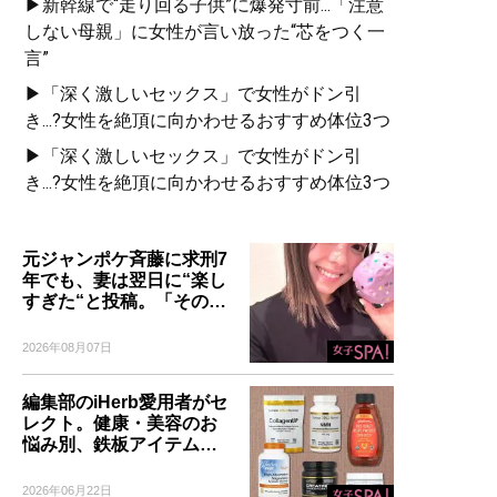
▶新幹線で“走り回る子供”に爆発寸前...「注意
しない母親」に女性が言い放った“芯をつく一
言”
▶「深く激しいセックス」で女性がドン引
き...?女性を絶頂に向かわせるおすすめ体位3つ
▶「深く激しいセックス」で女性がドン引
き...?女性を絶頂に向かわせるおすすめ体位3つ
元ジャンポケ斉藤に求刑7
年でも、妻は翌日に“楽し
すぎた“と投稿。「その…
2026年08月07日
編集部のiHerb愛用者がセ
レクト。健康・美容のお
悩み別、鉄板アイテム…
2026年06月22日