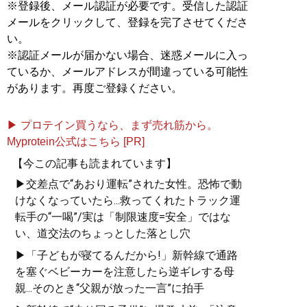
※登録後、メール認証が必要です。受信した認証
メールをクリックして、登録を完了させてくださ
い。
※認証メールが届かない場合、迷惑メールに入っ
ているか、メールアドレスが間違っている可能性
があります。再度ご登録ください。
▶ プロテイン買うなら、まず売れ筋から。
Myprotein公式はこちら [PR]
【今この記事も読まれています】
▶交差点で“あおり運転”された女性。恐怖で動
けなくなっていたら...救ってくれたトラック運
転手の“一喝”/実は「制限速度=安全」ではな
い、道交法のちょっとした落とし穴
▶「子どもが寝てるんだから!」新幹線で通路
を塞ぐベビーカーを注意したら逆ギレする母
親...そのとき“父親が放った一言”に拍手