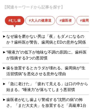
【関連キーワードから記事を探す】
むし歯
大人の健康道
歯医者
歯周病
なぜ歯を磨かない男は「夜」もダメになるの
か？歯科医が警告。歯周病とEDの意外な関係
“唾液力”の低下が地味な不調の原因に。歯科医
が指摘する3つの悪習慣
歯を放置するとカラダが壊れる。歯周病が“生
活習慣病”を悪化させる意外な理由
「急に老けた」「疲れて見える」は口の中から
始まる。“唾液力”が落ちてしまう悪習慣
歯医者がむし歯より警戒する“沈黙の病”の怖
さ。「まだ大丈夫」を放置すると「高級車1台