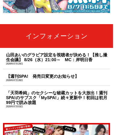
インフォメーション
山田あいのグラビア設定を視聴者が決める！【推し撮
生会議】 8/26（水）21:00～ MC：岸明日香
2026年07月29日
【週刊SPA! 発売日変更のお知らせ】
2026年07月28日
「天羽希純」のセクシーな秘蔵カットを大放出！週刊
SPA!のサブスク「MySPA!」続々更新中！初回は初月
99円で読み放題
2026年07月03日