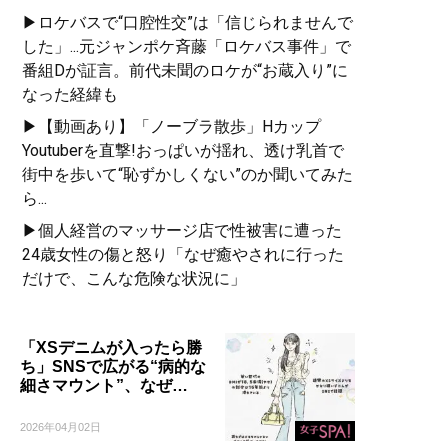
▶ロケバスで“口腔性交”は「信じられませんで
した」...元ジャンポケ斉藤「ロケバス事件」で
番組Dが証言。前代未聞のロケが“お蔵入り”に
なった経緯も
▶【動画あり】「ノーブラ散歩」Hカップ
Youtuberを直撃!おっぱいが揺れ、透け乳首で
街中を歩いて“恥ずかしくない”のか聞いてみた
ら...
▶個人経営のマッサージ店で性被害に遭った
24歳女性の傷と怒り「なぜ癒やされに行った
だけで、こんな危険な状況に」
「XSデニムが入ったら勝
ち」SNSで広がる“病的な
細さマウント”、なぜ…
2026年04月02日