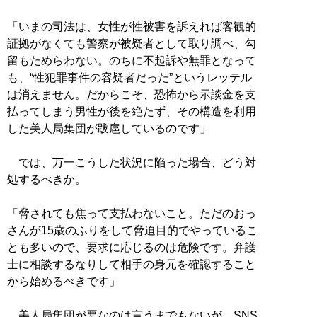
「いまの司法は、女性が性被害を訴えれば客観的
証拠がなくても警察が被疑者として取り調べ、勾
留もためらわない。のちに不起訴や無罪となって
も、“性犯罪事件の容疑者だった”というレッテル
は消えません。だからこそ、恐怖から示談金を支
払ってしまう男性が後を絶たず、その構造を利用
した美人局集団が跋扈しているのです」
では、万一こうした状況に陥った場合、どう対
処するべきか。
「脅されても焦って支払わないこと。ただのおっ
さんが15歳のふりをして脅迫目的でやっているこ
とも多いので、要求に応じるのは危険です。弁護
士に相談するなりして相手の身元を確認すること
から始めるべきです」
美人局集団が悪なのは言うまでもないが、SNS