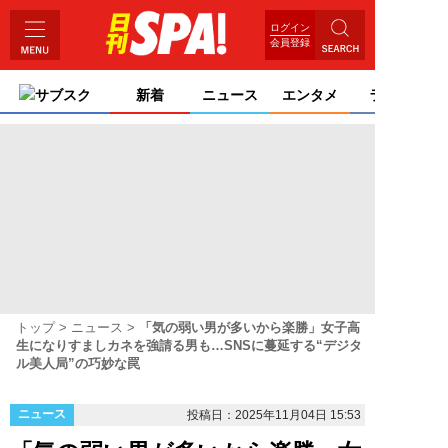
ログイン
会員登録
サブスク
新着
ニュース
エンタメ
ライフ
トップ
ニュース
「気の弱い男が多いから楽勝」女子高
生になりすましカネを強請る男も…SNSに蔓延する“デジタ
ル美人局”の巧妙な罠
ニュース
投稿日：2025年11月04日 15:53