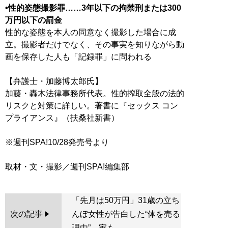
•性的姿態撮影罪……3年以下の拘禁刑または300
万円以下の罰金
性的な姿態を本人の同意なく撮影した場合に成
立。撮影者だけでなく、その事実を知りながら動
画を保存した人も「記録罪」に問われる
【弁護士・加藤博太郎氏】
加藤・轟木法律事務所代表。性的搾取全般の法的
リスクと対策に詳しい。著書に『セックス コン
プライアンス』（扶桑社新書）
※週刊SPA!10/28発売号より
「先月は50万円」31歳の立ち
次の記事
んぼ女性が告白した“体を売る
理由”。家も...