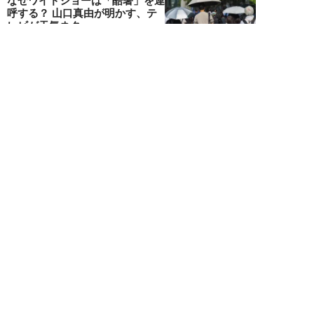
なぜワイドショーは「酷暑」を連
呼する？ 山口真由が明かす、テ
レビが天気ネタ...
山口真由
NEW!
ニュース
2026年08月05日
やまゆり園事件から10年。乙武
洋匡が問う「私たちの心にも“植
松聖”が棲んで...
乙武洋匡
NEW!
ニュース
2026年08月05日
熊本で震度7…被災地外の人が
「いま守るべきこと」と、石戸諭
が問う「高市政権...
石戸 諭