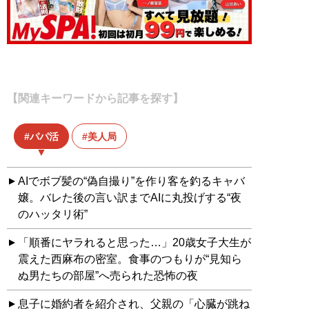
【関連キーワードから記事を探す】
パパ活
美人局
AIでボブ髪の“偽自撮り”を作り客を釣るキャバ
嬢。バレた後の言い訳までAIに丸投げする“夜
のハッタリ術”
「順番にヤラれると思った…」20歳女子大生が
震えた西麻布の密室。食事のつもりが“見知ら
ぬ男たちの部屋”へ売られた恐怖の夜
息子に婚約者を紹介され、父親の「心臓が跳ね