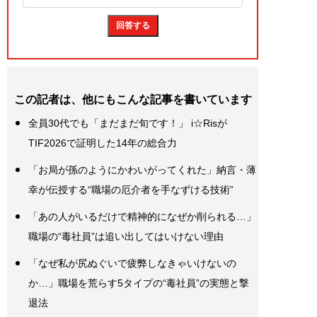
この記者は、他にもこんな記事を書いています
全員30代でも「まだまだ旬です！」 i☆Risが
TIF2026で証明した14年の総合力
「お局が孫のようにかわいがってくれた」納言・薄
幸が伝授する“職場の厄介者を手なずける技術”
「あの人がいるだけで精神的になぜか削られる…」
職場の“毒社員”は追い出してはいけない理由
「なぜ私が尻ぬぐいで疲弊しなきゃいけないの
か…」職場を荒らす5タイプの“毒社員”の実態と撃
退法