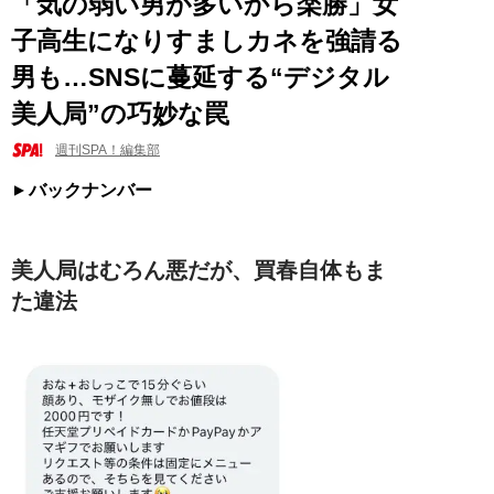
「気の弱い男が多いから楽勝」女
子高生になりすましカネを強請る
男も…SNSに蔓延する“デジタル
美人局”の巧妙な罠
週刊SPA！編集部
バックナンバー
美人局はむろん悪だが、買春自体もま
た違法