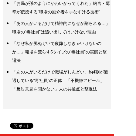
「お局が孫のようにかわいがってくれた」納言・薄
幸が伝授する“職場の厄介者を手なずける技術”
「あの人がいるだけで精神的になぜか削られる…」
職場の“毒社員”は追い出してはいけない理由
「なぜ私が尻ぬぐいで疲弊しなきゃいけないの
か…」職場を荒らす5タイプの“毒社員”の実態と撃
退法
「あの人がいるだけで職場がしんどい」約4割が遭
遇している“毒社員”の正体…「不機嫌アピール」
「反対意見を聞かない」人の共通点と撃退法