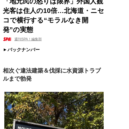
「地元民の怒りは限界」外国人観
光客は住人の10倍…北海道・ニセ
コで横行する“モラルなき開
発”の実態
週刊SPA！編集部
バックナンバー
相次ぐ違法建築＆伐採に水資源トラブ
ルまで勃発