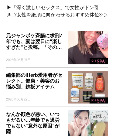
▶「深く激しいセックス」で女性がドン引
き...?女性を絶頂に向かわせるおすすめ体位3つ
元ジャンポケ斉藤に求刑7
年でも、妻は翌日に“楽し
すぎた“と投稿。「その…
2026年08月07日
編集部のiHerb愛用者がセ
レクト。健康・美容のお
悩み別、鉄板アイテム…
2026年06月22日
なんか顔色が悪い、いつ
もだるい…年齢でも過労
でもない“意外な原因”が
隠…