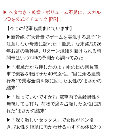
▶ ベタつき・乾燥・ボリューム不足に。スカル
プDを公式でチェック [PR]
【今この記事も読まれています】
▶新幹線で“大音量でゲームを実況する息子”と
注意しない母親に訪れた「最悪」な末路/2026
年お盆の新幹線、Uターン混雑を避けられる時
間帯はいつ?JRの予測から調べてみた
▶「邪魔だから押したのよ」雨の日の満員電
車で乗客を転ばせた40代女性。“目に余る迷惑
行為”で乗客全員を敵に回した女性の“まさかの
結末”
▶「座っていいですか?」電車内で高齢男性を
無視して舌打ち...荷物で席を占領した女性に訪
れた“まさかの結末”
▶「深く激しいセックス」で女性がドン引
き...?女性を絶頂に向かわせるおすすめ体位3つ