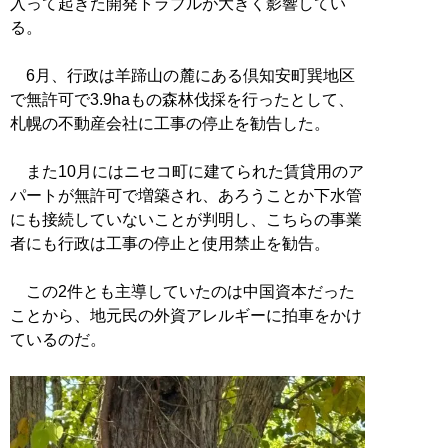
入って起きた開発トラブルが大きく影響してい
る。
6月、行政は羊蹄山の麓にある倶知安町巽地区
で無許可で3.9haもの森林伐採を行ったとして、
札幌の不動産会社に工事の停止を勧告した。
また10月にはニセコ町に建てられた賃貸用のア
パートが無許可で増築され、あろうことか下水管
にも接続していないことが判明し、こちらの事業
者にも行政は工事の停止と使用禁止を勧告。
この2件とも主導していたのは中国資本だった
ことから、地元民の外資アレルギーに拍車をかけ
ているのだ。