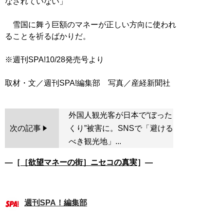
なされていない」
雪国に舞う巨額のマネーが正しい方向に使われ
ることを祈るばかりだ。
※週刊SPA!10/28発売号より
外国人観光客が日本で“ぼった
次の記事
くり”被害に。SNSで「避ける
べき観光地」...
―［
［欲望マネーの街］ニセコの真実
］―
週刊SPA！編集部