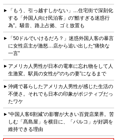
「もう、引っ越すしかない」…住宅街で深刻化
する「外国人向け民泊客」の“酷すぎる迷惑行
為”。騒音、路上占拠、ゴミ放置も
「50ドルでいけるだろ？」迷惑外国人客の暴言
に女性店主が激怒…店から追い出した“痛快な
一言”
アメリカ人男性が日本の電車に忘れ物をして人
生激変。駅員の女性が“のちの妻”になるまで
沖縄で暮らしたアメリカ人男性が感じた生活の
不便さ。それでも日本の印象がポジティブだっ
たワケ
“中国人客6割減”の影響が大きい百貨店業界。苦
しむ「髙島屋」を横目に、「パルコ」が好調を
維持できる理由