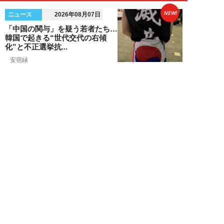
NEW!
ニュース
2026年08月07日
「中国の関与」を疑う若者たち…
韓国で起きる“世代交代の右傾
化”と不正選挙抗...
安宿緑
NEW!
ニュース
2026年08月06日
上野アメ横の“一斉摘発”から3ヵ
月も…警告に従わない店舗が後を
絶たず「路上...
デヤブロウ
NEW!
ニュース
2026年08月06日
値上げでも強い「チョコモナカジ
ャンボ」に対し、「パピコ」は減
収…「定番アイ...
不破聡