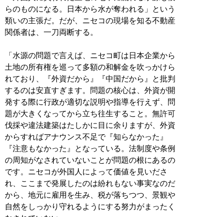
らのものになる。日本から水が奪われる」という
類いの主張だ。だが、ニセコの現場を知る不動産
関係者は、一刀両断する。
「水源の問題で言えば、ニセコ町は日本企業から
土地の所有権を巡って多額の和解金を吹っかけら
れており、『外資だから』『中国だから』と批判
するのは安直すぎます。問題の核心は、外資が開
発する際に行政が適切な説明や指導を行えず、問
題が大きくなってから立ち往生すること。無許可
伐採や違法建築はたしかに目に余りますが、外資
からすればアナウンス不足で『知らなかった』
『注意もなかった』となっている。法制度や条例
の周知がなされていないことが問題の根にあるの
です。ニセコが外国人によって価値を見いださ
れ、ここまで発展したのは紛れもない事実なのだ
から、地元に雇用を生み、税が落ちつつ、景観や
自然をしっかり守れるようにする努力がまったく