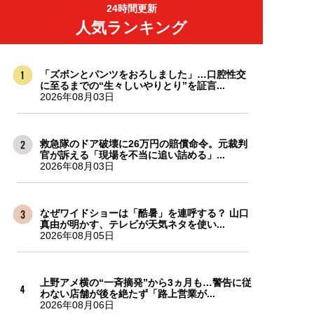
24時間更新
人気ランキング
「ズボンとパンツをおろしました」…口腔性交
に至るまでの“生々しいやりとり”を証言...
2026年08月03日
救急隊のドア破壊に26万円の賠償命令。元裁判
官が訴える「現場を不当に追い詰める」...
2026年08月03日
なぜワイドショーは「酷暑」を連呼する？ 山口
真由が明かす、テレビが天気ネタを使い...
2026年08月05日
上野アメ横の“一斉摘発”から3ヵ月も…警告に従
わない店舗が後を絶たず「路上営業が...
2026年08月06日