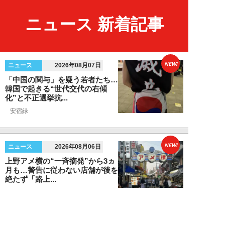
ニュース 新着記事
NEW!
ニュース
2026年08月07日
「中国の関与」を疑う若者たち…
韓国で起きる“世代交代の右傾
化”と不正選挙抗...
安宿緑
NEW!
ニュース
2026年08月06日
上野アメ横の“一斉摘発”から3ヵ
月も…警告に従わない店舗が後を
絶たず「路上...
デヤブロウ