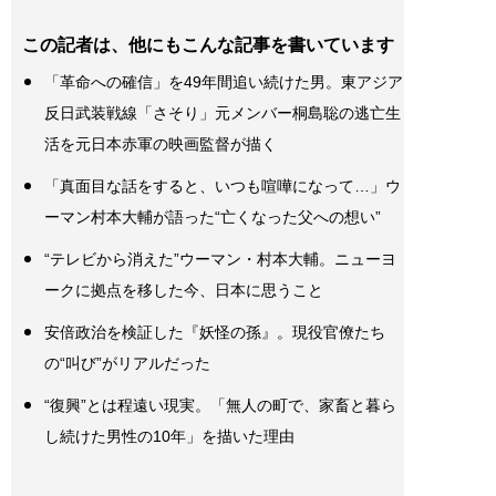
この記者は、他にもこんな記事を書いています
「革命への確信」を49年間追い続けた男。東アジア
反日武装戦線「さそり」元メンバー桐島聡の逃亡生
活を元日本赤軍の映画監督が描く
「真面目な話をすると、いつも喧嘩になって…」ウ
ーマン村本大輔が語った“亡くなった父への想い”
“テレビから消えた”ウーマン・村本大輔。ニューヨ
ークに拠点を移した今、日本に思うこと
安倍政治を検証した『妖怪の孫』。現役官僚たち
の“叫び”がリアルだった
“復興”とは程遠い現実。「無人の町で、家畜と暮ら
し続けた男性の10年」を描いた理由