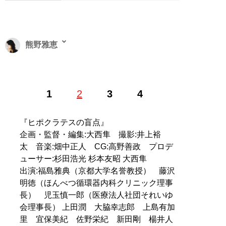
熊野雅恵
ライター、合同会社インディペンデントフィルム代表社
1
2
3
4
員。阪南大学経済学部非常勤講師、行政書士。早稲田大
学法学部卒業。行政書士としてクリエイターや起業家の
サポートをする傍ら、映画、電子書籍製作にも関わる。
『ヒポクラテスの盲点』
企画・監督・編集:大西隼 撮影:井上裕
記事一覧へ
太 音楽:畑中正人 CG:高野善政 プロデ
ューサー:杉田浩光 杉本友昭 大西隼
出演:福島雅典（京都大学名誉教授） 藤沢
明徳（ほんべつ循環器内科クリニック理事
長） 児玉慎一郎（医療法人社団それいゆ
会理事長） 上田潤 大脇幸志郎 上島有加
里 宜保美紀 佐野栄紀 新田剛 楊井人