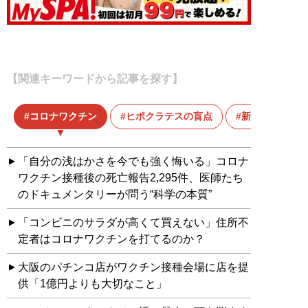
【関連キーワードから記事を探す】
コロナワクチン
ヒポクラテスの盲点
新型コロナウ
「自分の浅はかさを今でも強く悔いる」コロナ
ワクチン接種後の死亡報告2,295件、医師たち
のドキュメンタリーが問う“科学の本質”
「コンビニのサラダが高くて買えない」住所不
定者はコロナワクチンを打てるのか？
大阪のパチンコ店がワクチン接種会場に店を提
供「1億円よりも大切なこと」