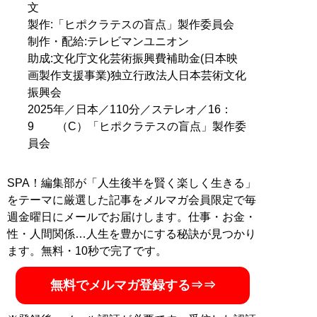
文
製作:「ヒポクラテスの盲点」製作委員会
制作・配給:テレビマンユニオン
助成:文化庁文化芸術振興費補助金(日本映
画製作支援事業)独立行政法人日本芸術文化
振興会
2025年／日本／110分／ステレオ／16：
9 （C）「ヒポクラテスの盲点」製作委
員会
SPA！編集部が「人生後半を賢く楽しく生きる」
をテーマに厳選した記事をメルマガ会員限定で毎
週金曜日にメールでお届けします。仕事・お金・
性・人間関係…人生を豊かにする秘訣が見つかり
ます。無料・10秒で完了です。
無料でメルマガ登録する⇒⇒