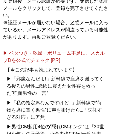
※登録後、メール認証が必要です。受信した認証
メールをクリックして、登録を完了させてくださ
い。
※認証メールが届かない場合、迷惑メールに入っ
ているか、メールアドレスが間違っている可能性
があります。再度ご登録ください。
▶ ベタつき・乾燥・ボリューム不足に。スカル
プDを公式でチェック [PR]
【今この記事も読まれています】
▶「邪魔なんだよ!」新幹線で座席を蹴ってく
る後ろの男性...恐怖に震えた女性客を救っ
た“強面男性の一言”
▶「私の指定席なんですけど...」新幹線で“荷
物を席に置く男性”に声を掛けたら...「失礼す
ぎる対応」にア然
▶男性CM起用4位の“隠れCMキング”は『20世
紀少年』の元子役。小倉史也(29)が一度は表