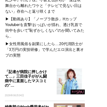
舞台から離れたワケと「テレビで見ない日は
ない」存在へと返り咲くまで
▶【動画あり】「ノーブラ散歩」Hカップ
Youtuberを直撃!おっぱいが揺れ、透け乳首で
街中を歩いて“恥ずかしくない”のか聞いてみた
ら...
▶女性用風俗を副業にしたら......20代消防士が
「3万円の実技研修」で学んだエロ演出と裏オ
プの実態
「記者が病院に押しかけ
て…」三田佳子ががん闘
病中に直面したマスコミ
の“…
2026年06月04日
編集部のiHerb愛用者がセ