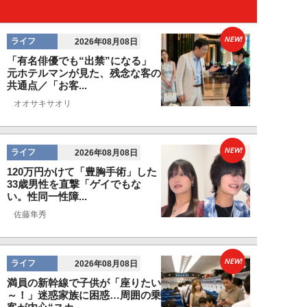
NEW!
ライフ
2026年08月08日
「有名俳優でも“出禁”になる」
元ホテルマンが見た、残念な客の
共通点／「お客...
オオサキサオリ
NEW!
ライフ
2026年08月08日
120万円かけて「豊胸手術」した
33歳男性を直撃「ゲイでもな
い。性同一性障...
佐藤隼秀
NEW!
ライフ
2026年08月08日
満員の新幹線で子供が「座りたい
～！」迷惑家族に困惑…周囲の乗