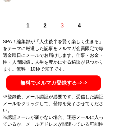
1989年生まれ。新潟県長岡市出身。関西外国語大学卒業
1
2
3
4
後、大阪市内の広告代理店に勤務する傍ら、キャバ嬢デ
ビュー。結婚、離婚、地方の激安キャバクラを経て、現
在は銀座ホステスとライターを兼業。X（旧Twitter）：
SPA！編集部が「人生後半を賢く楽しく生きる」
@mizuechan1989
をテーマに厳選した記事をメルマガ会員限定で毎
週金曜日にメールでお届けします。仕事・お金・
記事一覧へ
性・人間関係…人生を豊かにする秘訣が見つかり
ます。無料・10秒で完了です。
無料でメルマガ登録する⇒⇒
※登録後、メール認証が必要です。受信した認証
メールをクリックして、登録を完了させてくださ
い。
※認証メールが届かない場合、迷惑メールに入っ
ているか、メールアドレスが間違っている可能性