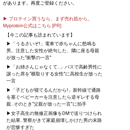
があります。再度ご登録ください。
▶ プロテイン買うなら、まず売れ筋から。
Myprotein公式はこちら [PR]
【今この記事も読まれています】
▶「うるさいぞ!」電車で赤ちゃんに怒鳴る
男。注意した女性が絶句した、隣に座る母親
が放った“衝撃の一言”
▶「お姉さんじゃなくて...」バスで高齢男性に
譲った席を“横取りする女性”に高校生が放った
一言
▶「子どもが寝てるんだから!」新幹線で通路
を塞ぐベビーカーを注意したら逆ギレする母
親...そのとき“父親が放った一言”に拍手
▶女子高生の無修正画像をDMで送りつけられ
た結果...警察がきて家庭崩壊しかけた男の末路
が悲惨すぎた