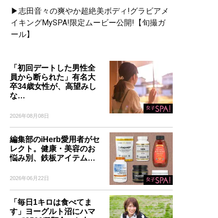
▶志田音々の爽やか超絶美ボディ!グラビアメ
イキングMySPA!限定ムービー公開!【旬撮ガ
ール】
「初回デートした男性全
員から断られた」有名大
卒34歳女性が、高望みし
な…
2026年08月08日
編集部のiHerb愛用者がセ
レクト。健康・美容のお
悩み別、鉄板アイテム…
2026年06月22日
「毎日1キロは食べてま
す」ヨーグルト沼にハマ