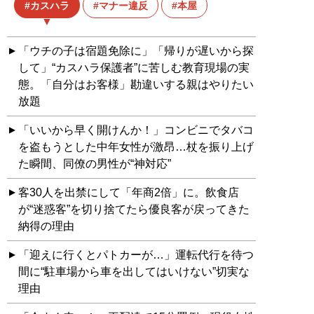
カスハラ
マナー違反
本屋
「ウチの子は宿題免除に」「帰りが遅いから探
して」“カスハラ保護者”に苦しむ教育現場の実
態。「自分はお客様」勘違いする親はやりたい
放題
「いいから早く開けんか！」コンビニでタバコ
を盗もうとした中年女性が激昂…杖を振り上げ
た瞬間、同僚の男性が“神対応”
客30人を出禁にして「年商2倍」に。飲食店
が“迷惑客”を切り捨てたら優良客が戻ってきた
納得の理由
「迎えに行くとパトカーが…」運転代行を待つ
間に“駐車場から車を出してはいけない”切実な
理由