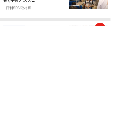
客が内心“スカ...
日刊SPA!取材班
NEW!
ライフ
2026年08月07日
自分が絶ってしまったもう一つの
人生を思いながら、限定50食の
ランチロース定...
カツセマサヒコ
NEW!
ライフ
2026年08月07日
『まだおじさんじゃない』現代中
年 惑いまくり小説【第十章・第
三話 堅山賢一...
鳥トマト