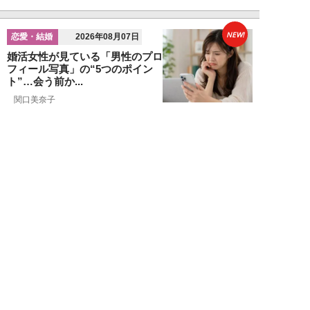
NEW!
恋愛・結婚
2026年08月07日
婚活女性が見ている「男性のプロ
フィール写真」の“5つのポイン
ト”…会う前か...
関口美奈子
NEW!
恋愛・結婚
2026年08月06日
年収2000万円でも苦戦…婚活で
「デキる男」が女性に敬遠され
る“意外な理由...
山本早織
NEW!
恋愛・結婚
2026年08月04日
「当初からナルシストっぽいとは
思っていたんですけど…」女性が
密かに“恋愛対...