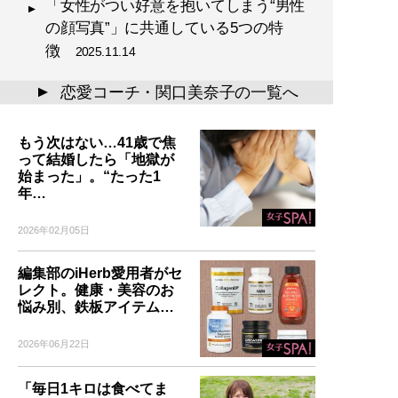
「女性がつい好意を抱いてしまう“男性
の顔写真”」に共通している5つの特
徴
2025.11.14
恋愛コーチ・関口美奈子の一覧へ
▲
もう次はない…41歳で焦
って結婚したら「地獄が
始まった」。“たった1
年…
2026年02月05日
編集部のiHerb愛用者がセ
レクト。健康・美容のお
悩み別、鉄板アイテム…
2026年06月22日
「毎日1キロは食べてま