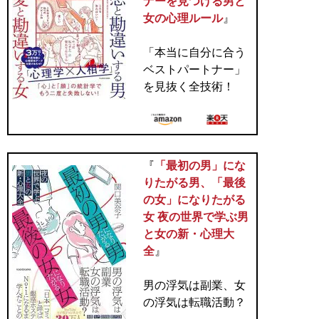
ナーを見つける男と
女の心理ルール
』
「本当に自分に合う
ベストパートナー」
を見抜く全技術！
『
「最初の男」にな
りたがる男、「最後
の女」になりたがる
女 夜の世界で学ぶ男
と女の新・心理大
全
』
男の浮気は副業、女
の浮気は転職活動？