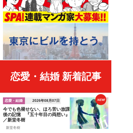
恋愛・結婚 新着記事
NEW!
恋愛・結婚
2026年08月07日
今でも色褪せない、ほろ苦い放課
後の記憶 『五十年目の両想い』
／新堂冬樹
新堂冬樹