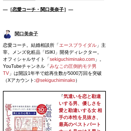
―［
恋愛コーチ・関口美奈子
］―
関口美奈子
恋愛コーチ。結婚相談所「
エースブライダル
」主
宰。メンズ化粧品「ISIKI」開発ディレクター。
オフィシャルサイト「
sekiguchiminako.com
」。
YouTubeチャンネル「
みなこの圧倒的モテ男
TV
」は開設1年半で総再生数が5000万回を突破
（Xアカウント:
@sekiguchiminako
）
『
気遣いを恋と勘違
いする男、優しさを
愛と勘違いする女 相
手の本性を見抜き、
最高のベストパート