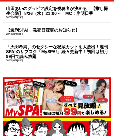
山田あいのグラビア設定を視聴者が決める！【推し撮
生会議】 8/26（水）21:00～ MC：岸明日香
2026年07月29日
【週刊SPA! 発売日変更のお知らせ】
2026年07月28日
「天羽希純」のセクシーな秘蔵カットを大放出！週刊
SPA!のサブスク「MySPA!」続々更新中！初回は初月
99円で読み放題
2026年07月03日