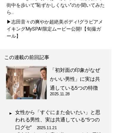
街中を歩いて“恥ずかしくない”のか聞いてみた
ら...
▶志田音々の爽やか超絶美ボディ!グラビアメ
イキングMySPA!限定ムービー公開!【旬撮ガ
ール】
この連載の前回記事
「初対面の印象がなぜ
かいい男性」に実は共
通している5つの特徴
2025.11.28
女性から「すぐにまた会いたい」と思
われる男性、実は共通している“5つの
口グセ”
2025.11.21