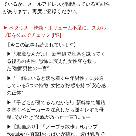
ているか、メールアドレスが間違っている可能性
があります。再度ご登録ください。
▶ ベタつき・乾燥・ボリューム不足に。スカル
プDを公式でチェック [PR]
【今この記事も読まれています】
▶「邪魔なんだよ!」新幹線で座席を蹴ってく
る後ろの男性...恐怖に震えた女性客を救っ
た“強面男性の一言”
▶「一緒にいると落ち着く中年男性」に共通
している5つの特徴...女性が好感を持つ“安心感
の正体”
▶「子どもが寝てるんだから!」新幹線で通路
を塞ぐベビーカーを注意したら逆ギレする母
親...そのとき“父親が放った一言”に拍手
▶【動画あり】「ノーブラ散歩」Hカップ
Youtuberを直撃!おっぱいが揺れ、透け乳首で