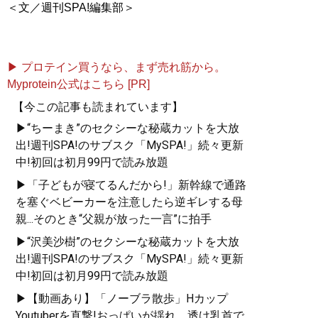
▶ プロテイン買うなら、まず売れ筋から。
Myprotein公式はこちら [PR]
【今この記事も読まれています】
▶“ちーまき”のセクシーな秘蔵カットを大放
出!週刊SPA!のサブスク「MySPA!」続々更新
中!初回は初月99円で読み放題
▶「子どもが寝てるんだから!」新幹線で通路
を塞ぐベビーカーを注意したら逆ギレする母
親...そのとき“父親が放った一言”に拍手
▶“沢美沙樹”のセクシーな秘蔵カットを大放
出!週刊SPA!のサブスク「MySPA!」続々更新
中!初回は初月99円で読み放題
▶【動画あり】「ノーブラ散歩」Hカップ
Youtuberを直撃!おっぱいが揺れ、透け乳首で