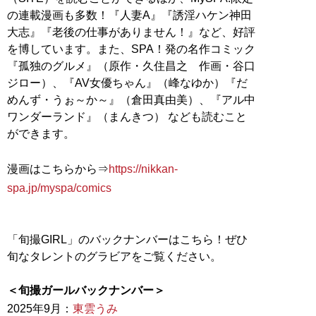
の連載漫画も多数！『人妻A』『誘淫ハケン神田
大志』『老後の仕事がありません！』など、好評
を博しています。また、SPA！発の名作コミック
『孤独のグルメ』（原作・久住昌之 作画・谷口
ジロー）、『AV女優ちゃん』（峰なゆか）『だ
めんず・うぉ～か～』（倉田真由美）、『アル中
ワンダーランド』（まんきつ） なども読むこと
ができます。
漫画はこちらから⇒
https://nikkan-
spa.jp/myspa/comics
「旬撮GIRL」のバックナンバーはこちら！ぜひ
旬なタレントのグラビアをご覧ください。
＜旬撮ガールバックナンバー＞
2025年9月：
東雲うみ