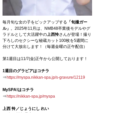
毎月旬な女の子をピックアップする
「旬撮ガー
ル」
。2025年11月は、NMB48卒業後モデルやグ
ラドルとして大活躍中の
上西怜
さんが登場！撮り
下ろしのセクシーな秘蔵カット100枚を5週間に
分けて大放出します！（毎週金曜の正午配信）
第1週目は11/7(金)正午から公開しております！
1週目のグラビアはコチラ
⇒
https://myspa.nikkan-spa.jp/s-gravure/12119
MySPA!はコチラ
⇒
https://nikkan-spa.jp/myspa
上西 怜／じょうにし れい