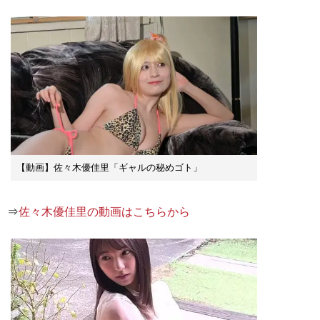
【動画】佐々木優佳里「ギャルの秘めゴト」
⇒
佐々木優佳里の動画はこちらから