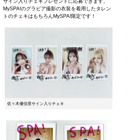
サイン入りチェキプレゼントに応募できます。
MySPA!のグラビア撮影の衣装を着用したタレン
トのチェキはもちろんMySPA!限定です！
佐々木優佳里サイン入りチェキ