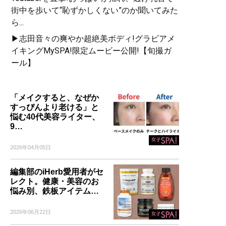
街中を歩いて“恥ずかしくない”のか聞いてみた
ら...
▶志田音々の爽やか超絶美ボディ!グラビアメ
イキングMySPA!限定ムービー公開!【旬撮ガ
ール】
「メイクすると、なぜか
すっぴんより老ける」と
悩む40代美容ライター、
9…
2026年04月05日
編集部のiHerb愛用者がセ
レクト。健康・美容のお
悩み別、鉄板アイテム…
2026年06月22日