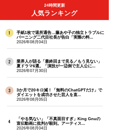
24時間更新
人気ランキング
手紙1枚で退所通告…藤あや子の独立トラブルに
バーニング二代目社長が告白「実際の料...
2026年08月04日
業界人が語る「最終回まで見る／もう見ない」
夏ドラマ6選。「演技が一辺倒で主人公に...
2026年07月30日
3か月で20キロ減！「無料のChatGPTだけ」で
ダイエットを成功させた芸人を直...
2026年08月05日
「やる気ない」「不真面目すぎ」King Gnuの
宣伝動画に批判が殺到。アーティス...
2026年08月04日