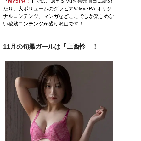
「
MySPA！
」
では、週刊SPA!を発売前日に読め
たり、大ボリュームのグラビアやMySPA!オリジ
ナルコンテンツ、マンガなどここでしか楽しめな
い秘蔵コンテンツが盛り沢山です！
11月の旬撮ガールは「上西怜」！