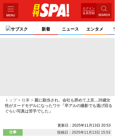
ログイン
会員登録
サブスク
新着
ニュース
エンタメ
ライフ
トップ
仕事
親に勘当され、会社も辞めて上京…28歳女
性がヌードモデルになったワケ「卒アルの撮影でも逃げ回る
ぐらい写真は苦手でした」
更新日：2025年11月13日 20:53
仕事
投稿日：2025年11月13日 15:53