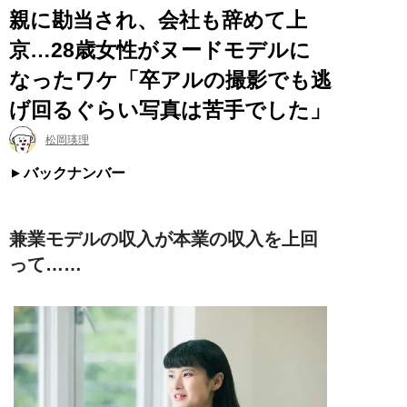
親に勘当され、会社も辞めて上
京…28歳女性がヌードモデルに
なったワケ「卒アルの撮影でも逃
げ回るぐらい写真は苦手でした」
松岡瑛理
バックナンバー
兼業モデルの収入が本業の収入を上回
って……