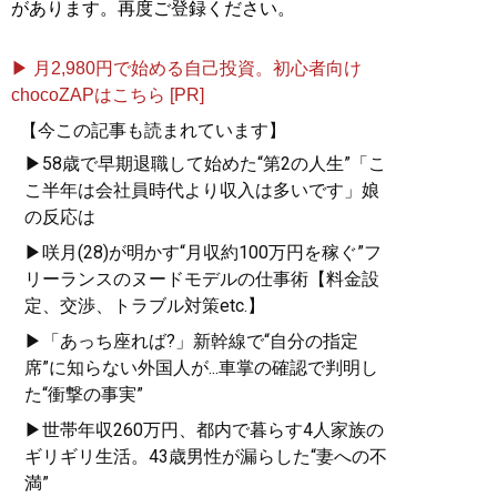
があります。再度ご登録ください。
▶ 月2,980円で始める自己投資。初心者向け
chocoZAPはこちら [PR]
【今この記事も読まれています】
▶58歳で早期退職して始めた“第2の人生”「こ
こ半年は会社員時代より収入は多いです」娘
の反応は
▶咲月(28)が明かす“月収約100万円を稼ぐ”フ
リーランスのヌードモデルの仕事術【料金設
定、交渉、トラブル対策etc.】
▶「あっち座れば?」新幹線で“自分の指定
席”に知らない外国人が...車掌の確認で判明し
た“衝撃の事実”
▶世帯年収260万円、都内で暮らす4人家族の
ギリギリ生活。43歳男性が漏らした“妻への不
満”