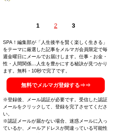
一橋大学大学院社会学研究科修了後、『サンデー毎日』
1
2
3
『週刊朝日』などの記者を経て、24年6月より『SPA!』
編集部で編集・ライター。 Xアカウント:
@osomatu_san
SPA！編集部が「人生後半を賢く楽しく生きる」
をテーマに厳選した記事をメルマガ会員限定で毎
MySPA!会員だけが読める、松岡瑛理のよりディープな
週金曜日にメールでお届けします。仕事・お金・
インタビュー
性・人間関係…人生を豊かにする秘訣が見つかり
・
咲月(28)が明かす“月収約100万円を稼ぐ”フリーランス
ます。無料・10秒で完了です。
のヌードモデルの仕事術【料金設定、交渉、トラブル対
策etc.】
無料でメルマガ登録する⇒⇒
・
「シュウマイジャーナリスト」兼「日本シュウマイ協
会」会長が明かす、フリーが「法人を持つこと」のリア
※登録後、メール認証が必要です。受信した認証
ル【依頼を受ける基準、料金体系、メリットetc.】
メールをクリックして、登録を完了させてくださ
・
【独占】「私は騙されていた」京大ミスコン優勝者が
い。
初告白。炎上した京大ミスコン騒動はなぜ起きたのか？
※認証メールが届かない場合、迷惑メールに入っ
ているか、メールアドレスが間違っている可能性
記事一覧へ