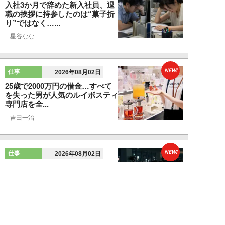
入社3か月で辞めた新入社員、退
職の挨拶に持参したのは“菓子折
り”ではなく…...
星谷なな
NEW!
仕事
2026年08月02日
25歳で2000万円の借金…すべて
を失った男が人気のルイボスティ
専門店を全...
吉田一治
NEW!
仕事
2026年08月02日
「とにかく成長したい」コンサル
業界に群がる若者たちが「危う
い」理由。目的な...
布施川天馬