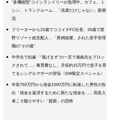
“多機能型”コインランドリーが急増中。カフェ、ミ
シン、トランクルーム…「洗濯だけじゃない」新潮
流
フリーターから22歳でココイチFC社長、26歳で星
野リゾート総支配人…「異例抜擢」された若手管理
職の“その後”
中学生で妊娠「“逃げます”の一言で連絡先をブロッ
クされて…」養育費なし。月収約15万円で息子を育
てるシングルマザーの苦悩〈GW限定スペシャル〉
年収750万円から借金1000万円に転落した男性の告
白「借金を返済するために新たな借金を…」高収入
者こそ陥りやすい「貧困」の恐怖