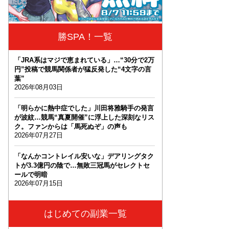
勝SPA！一覧
「JRA系はマジで恵まれている」…“30分で2万
円”投稿で競馬関係者が猛反発した“4文字の言
葉”
2026年08月03日
「明らかに熱中症でした」川田将雅騎手の発言
が波紋…競馬“真夏開催”に浮上した深刻なリス
ク。ファンからは「馬死ぬぞ」の声も
2026年07月27日
「なんかコントレイル安いな」デアリングタク
トが3.3億円の陰で…無敗三冠馬がセレクトセ
ールで明暗
2026年07月15日
はじめての副業一覧