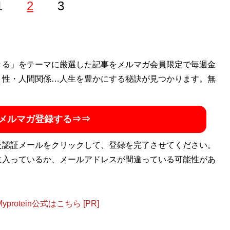
1
2
3
科の啓発・普及に取り組んでいる歯科医師です。「一生涯、
きる」をテーマに厳選した記事をメルマガ会員限定で毎週金
暮らせる社会の実現」を目標にメディアで発信をしていま
・性・人間関係…人生を豊かにする秘訣が見つかります。無
メルマガ登録する⇒⇒
た認証メールをクリックして、登録を完了させてください。
に入っているか、メールアドレスが間違っている可能性があ
otein公式はこちら [PR]