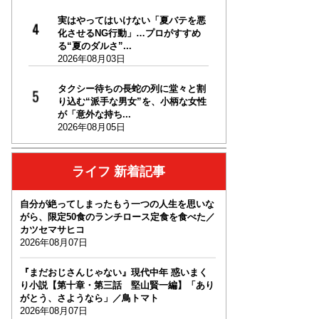
実はやってはいけない「夏バテを悪
化させるNG行動」…プロがすすめ
る“夏のダルさ”...
2026年08月03日
タクシー待ちの長蛇の列に堂々と割
り込む“派手な男女”を、小柄な女性
が「意外な持ち...
2026年08月05日
ライフ 新着記事
自分が絶ってしまったもう一つの人生を思いな
がら、限定50食のランチロース定食を食べた／
カツセマサヒコ
2026年08月07日
『まだおじさんじゃない』現代中年 惑いまく
り小説【第十章・第三話 堅山賢一編】「あり
がとう、さようなら」／鳥トマト
2026年08月07日