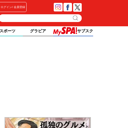
ログイン
会員登録
スポーツ
グラビア
サブスク