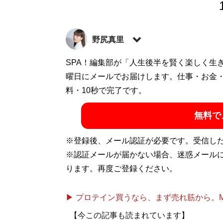
野尻真里
一般診療と訪問診療を行いながら、予防歯
SPA！編集部が「人生後半を賢く楽しく生
生まれ持った自分の歯で健康にかつ笑顔で
曜日にメールでお届けします。仕事・お金
す。X（旧Twitter）：
料・10秒で完了です。
@nojirimari
無料で
記事一覧へ
※登録後、メール認証が必要です。受信し
※認証メールが届かない場合、迷惑メール
ります。再度ご登録ください。
▶ プロテイン買うなら、まず売れ筋から。Mypr
【今この記事も読まれています】