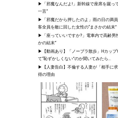
▶「邪魔なんだよ!」新幹線で座席を蹴って
一言”
▶「邪魔だから押したのよ」雨の日の満員
客全員を敵に回した女性の“まさかの結末”
▶「座っていいですか?」電車内で高齢男性
かの結末”
▶【動画あり】「ノーブラ散歩」HカップYo
て“恥ずかしくない”のか聞いてみたら...
▶【人妻告白】不倫する人妻が「相手に求め
得の理由