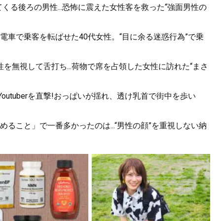
くる後ろの男性...恐怖に震えた女性客を救った“強面男性の
電車で乗客を転ばせた40代女性。“目に余る迷惑行為”で乗
を無視して舌打ち...荷物で席を占領した女性に訪れた“まさ
utuberを直撃!おっぱいが揺れ、透け乳首で街中を歩い
ること」で一番多かったのは...“男性の顔”を重視しない納