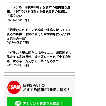
ラーメンを「年間800杯」を食す35歳男性を直
撃。「9年で35キロ増」も健康診断の数値は
「悪くない」
2026年08月07日
「邪魔なんだよ！」新幹線で座席を蹴ってくる
後ろの男性…恐怖に震えた女性客を救った“強
面男性の一言”
2026年08月07日
「グラスを壁に叩きつけ粉々に…」居酒屋で大
暴走する高齢男性。被害届を出され「土下座謝
罪」するも、あえなく出禁になるまで
2026年08月06日