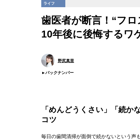
ライフ
歯医者が断言！“フロ
10年後に後悔するワ
野尻真里
バックナンバー
「めんどうくさい」「続か
コツ
毎日の歯間清掃が面倒で続かないという声