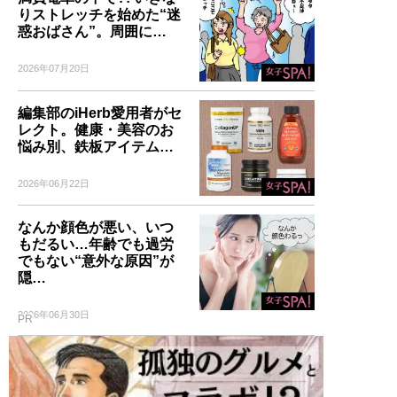
りストレッチを始めた“迷
惑おばさん”。周囲に…
2026年07月20日
編集部のiHerb愛用者がセ
レクト。健康・美容のお
悩み別、鉄板アイテム…
2026年06月22日
なんか顔色が悪い、いつ
もだるい…年齢でも過労
でもない“意外な原因”が
隠…
2026年06月30日
PR