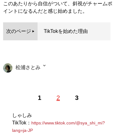
このあたりから自信がついて、斜視がチャームポ
イントになるんだと感じ始めました。
次のページ
TikTokを始めた理由
松浦さとみ
韓国のじめっとしたアングラ情報を嗅ぎ回ることに生き
1
2
3
がいを感じるライター。新卒入社した会社を4年で辞
め、コロナ禍で唯一国境が開かれていた韓国へ留学し、
韓国の魅力に気づく。珍スポットやオタク文化、韓国の
しゃしみ
リアルを探るのが趣味。ギャルやゴスロリなどのサブカ
TikTok：
https://www.tiktok.com/@sya_shi_mi?
ルチャーにも関心があり、日本文化の逆輸入現象は見逃
lang=ja-JP
せないテーマのひとつ。X：
@bleu_perfume