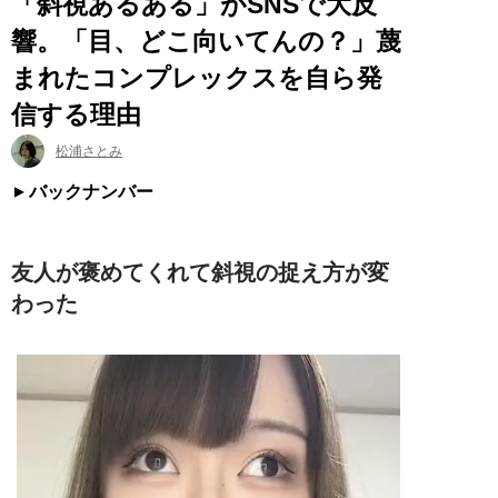
「斜視あるある」がSNSで大反
響。「目、どこ向いてんの？」蔑
まれたコンプレックスを自ら発
信する理由
松浦さとみ
バックナンバー
友人が褒めてくれて斜視の捉え方が変
わった