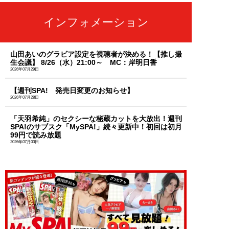
インフォメーション
山田あいのグラビア設定を視聴者が決める！【推し撮
生会議】 8/26（水）21:00～ MC：岸明日香
2026年07月29日
【週刊SPA! 発売日変更のお知らせ】
2026年07月28日
「天羽希純」のセクシーな秘蔵カットを大放出！週刊
SPA!のサブスク「MySPA!」続々更新中！初回は初月
99円で読み放題
2026年07月03日