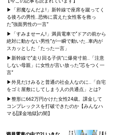
【今この記事も読まれています】
▶「邪魔なんだよ!」新幹線で座席を蹴ってく
る後ろの男性...恐怖に震えた女性客を救っ
た“強面男性の一言”
▶「すみませーん!」満員電車で“ドアの前から
絶対に動かない男性”が一瞬で動いた...車内が
スカッとした「たった一言」
▶新幹線で“走り回る子供”に爆発寸前...「注意
しない母親」に女性が言い放った“芯をつく一
言”
▶外見だけみると普通の社会人なのに...「自宅
をゴミ屋敷にしてしまう人の共通点」とは?
▶整形に662万円かけた女性24歳。課金して
コンプレックスを打破できたのか【みんなハ
マる[課金地獄]の闇】
満員電車の中で?! いきな