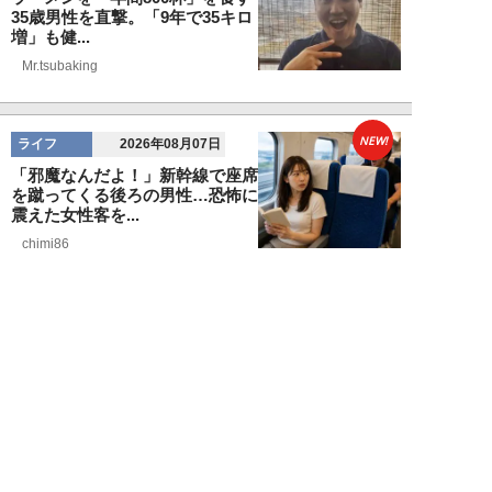
35歳男性を直撃。「9年で35キロ
増」も健...
Mr.tsubaking
NEW!
ライフ
2026年08月07日
「邪魔なんだよ！」新幹線で座席
を蹴ってくる後ろの男性…恐怖に
震えた女性客を...
chimi86
NEW!
ライフ
2026年08月06日
「グラスを壁に叩きつけ粉々
に…」居酒屋で大暴走する高齢男
性。被害届を出され...
高橋マナブ