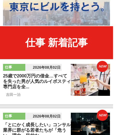
仕事 新着記事
NEW!
仕事
2026年08月02日
25歳で2000万円の借金…すべて
を失った男が人気のルイボスティ
専門店を全...
吉田一治
NEW!
仕事
2026年08月02日
「とにかく成長したい」コンサル
業界に群がる若者たちが「危う