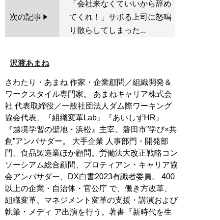
「会社来なくていいから辞め
次の記事
てくれ！」サボる上司に怒鳴
り散らしてしまった...
沢渡あまね
さわたり・あまね 作家・企業顧問／組織開発＆
ワークスタイル専門家。 あまねキャリア株式会
社 代表取締役／一般社団法人ダム際ワーキング
協会代表、『組織変革Lab』『あいしずHR』
『越境学習の聖地・浜松』主宰。磐田市”学び×共
創”アンバサダー。 大手企業 人事部門・開発部
門、食品製造業ほか顧問。労働法大改正戦略コン
ソーシアム総合顧問、プロティアン・キャリア協
会アンバサダー、DX白書2023有識者委員。 400
以上の企業・自治体・官公庁 で、働き方改革、
組織変革、マネジメント変革の支援・講演および
執筆・メディ ア出演を行う。著書『新時代を生