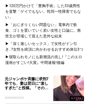
▶120万円かけて「豊胸手術」した33歳男性
を直撃「ゲイでもない。性同一性障害でもな
い」
▶「おにぎりくらい問題ない」電車内で飲
食、ゴミを置いていく若い女性と口論に。救
世主が登場して迎えた意外な結末
▶「深く激しいセックス」で女性がドン引
き...?女性を絶頂に向かわせるおすすめ体位3つ
▶寝取られモノにも新潮流の兆し!『このエロ
漫画がすごい!大賞』中間速報!後編
元ジャンポケ斉藤に求刑7
年でも、妻は翌日に“楽し
すぎた“と投稿。「その…
2026年08月07日