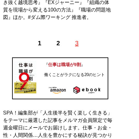
き抜く越境思考』『EXジャーニー』『組織の体
質を現場から変える100の方法』『職場の問題地
図』ほか。#ダム際ワーキング 推進者。
1
2
3
仕事は職場が9割
『
』
働くことがラクになる20のヒント
SPA！編集部が「人生後半を賢く楽しく生きる」
をテーマに厳選した記事をメルマガ会員限定で毎
週金曜日にメールでお届けします。仕事・お金・
性・人間関係…人生を豊かにする秘訣が見つかり