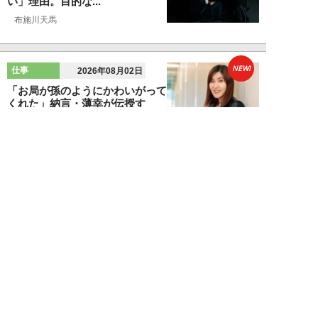
い」理由。目的な...
布施川天馬
NEW!
仕事
2026年08月02日
「お局が孫のようにかわいがって
くれた」納言・薄幸が伝授す
る“職場の厄介者を...
週刊SPA！編集部
NEW!
仕事
2026年08月01日
「あの人がいるだけで精神的にな
ぜか削られる…」職場の“毒社
員”は追い出して...
週刊SPA！編集部
NEW!
仕事
2026年07月31日