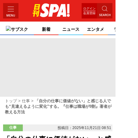
ログイン
会員登録
サブスク
新着
ニュース
エンタメ
ライフ
トップ
仕事
「自分の仕事に価値がない」と感じる人で
も“見違えるように変化”する。『仕事は職場が9割』著者が
教える方法
仕事
投稿日：2025年11月21日 08:51