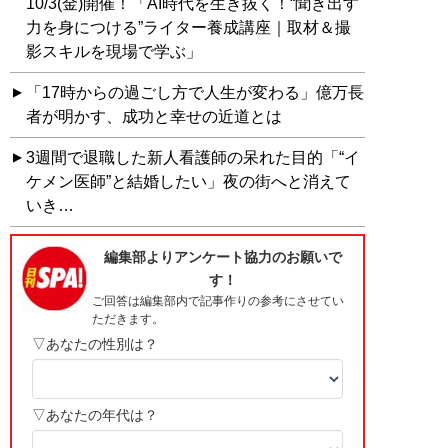
10/3(金)開催！「AI時代を生き抜く！“聞き出す
力を身につける”ライター養成講座｜取材＆撮
影スキルを現場で学ぶ」
「17時からの過ごし方で人生が変わる」億万長
者が明かす、成功と幸せの近道とは
3週間で退職した新人看護師の呆れた目的「“イ
ケメン医師”と結婚したい」夜の街へと消えて
いき…