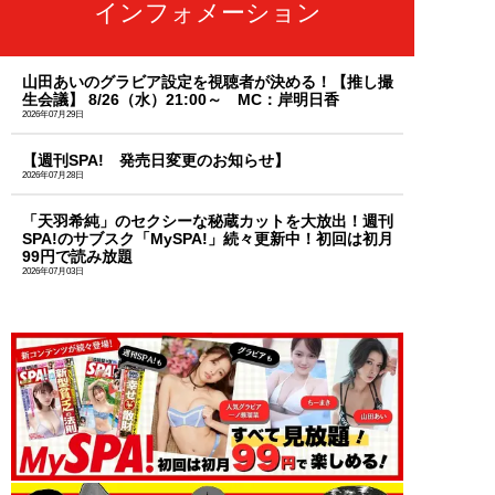
インフォメーション
山田あいのグラビア設定を視聴者が決める！【推し撮
生会議】 8/26（水）21:00～ MC：岸明日香
2026年07月29日
【週刊SPA! 発売日変更のお知らせ】
2026年07月28日
「天羽希純」のセクシーな秘蔵カットを大放出！週刊
SPA!のサブスク「MySPA!」続々更新中！初回は初月
99円で読み放題
2026年07月03日