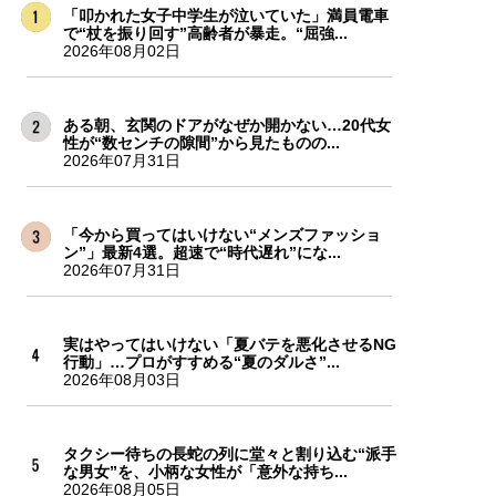
「叩かれた女子中学生が泣いていた」満員電車
で“杖を振り回す”高齢者が暴走。“屈強...
2026年08月02日
ある朝、玄関のドアがなぜか開かない…20代女
性が“数センチの隙間”から見たものの...
2026年07月31日
「今から買ってはいけない“メンズファッショ
ン”」最新4選。超速で“時代遅れ”にな...
2026年07月31日
実はやってはいけない「夏バテを悪化させるNG
行動」…プロがすすめる“夏のダルさ”...
2026年08月03日
タクシー待ちの長蛇の列に堂々と割り込む“派手
な男女”を、小柄な女性が「意外な持ち...
2026年08月05日