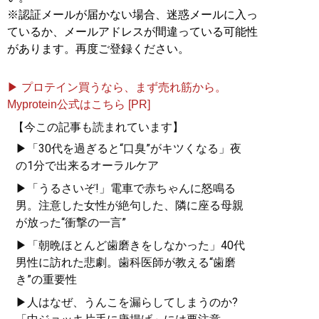
※認証メールが届かない場合、迷惑メールに入っ
ているか、メールアドレスが間違っている可能性
があります。再度ご登録ください。
▶ プロテイン買うなら、まず売れ筋から。
Myprotein公式はこちら [PR]
【今この記事も読まれています】
▶「30代を過ぎると“口臭”がキツくなる」夜
の1分で出来るオーラルケア
▶「うるさいぞ!」電車で赤ちゃんに怒鳴る
男。注意した女性が絶句した、隣に座る母親
が放った“衝撃の一言”
▶「朝晩ほとんど歯磨きをしなかった」40代
男性に訪れた悲劇。歯科医師が教える“歯磨
き”の重要性
▶人はなぜ、うんこを漏らしてしまうのか?