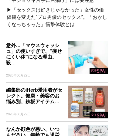
「中ジョッキ片手に唐揚げ」には要注意
▶「セックスは好きじゃなかった」女性の価
値観を変えた“プロ男優のセックス”。「おかし
くなっちゃった」衝撃体験とは
意外…「マウスウォッシ
ュ」の使いすぎで、“痩せ
にくい体”になる理由。
殺…
2026年06月22日
編集部のiHerb愛用者がセ
レクト。健康・美容のお
悩み別、鉄板アイテム…
2026年06月22日
なんか顔色が悪い、いつ
もだるい…年齢でも過労