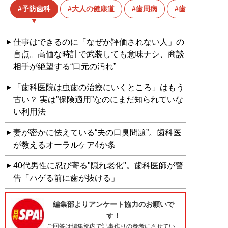
予防歯科
大人の健康道
歯周病
歯科医
仕事はできるのに「なぜか評価されない人」の
盲点。高価な時計で武装しても意味ナシ、商談
相手が絶望する“口元の汚れ”
「歯科医院は虫歯の治療にいくところ」はもう
古い？ 実は”保険適用”なのにまだ知られていな
い利用法
妻が密かに怯えている“夫の口臭問題”。歯科医
が教えるオーラルケア4か条
40代男性に忍び寄る"隠れ老化"。歯科医師が警
告「ハゲる前に歯が抜ける」