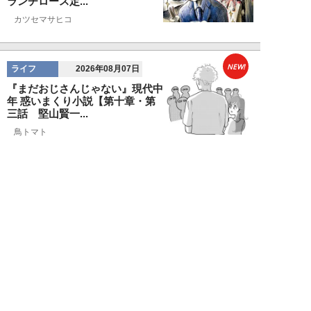
ランチロース定...
カツセマサヒコ
NEW!
ライフ
2026年08月07日
『まだおじさんじゃない』現代中
年 惑いまくり小説【第十章・第
三話 堅山賢一...
鳥トマト
NEW!
ライフ
2026年08月07日
ラーメンを「年間800杯」を食す
35歳男性を直撃。「9年で35キロ
増」も健...
Mr.tsubaking
NEW!
ライフ
2026年08月07日