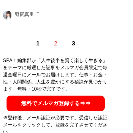
野尻真里
一般診療と訪問診療を行いながら、予防歯科の啓発・普
1
2
3
及に取り組んでいる歯科医師です。「一生涯、生まれ持
った自分の歯で健康にかつ笑顔で暮らせる社会の実現」
を目標にメディアで発信をしています。X（旧
SPA！編集部が「人生後半を賢く楽しく生きる」
Twitter）：
@nojirimari
をテーマに厳選した記事をメルマガ会員限定で毎
週金曜日にメールでお届けします。仕事・お金・
記事一覧へ
性・人間関係…人生を豊かにする秘訣が見つかり
ます。無料・10秒で完了です。
無料でメルマガ登録する⇒⇒
※登録後、メール認証が必要です。受信した認証
メールをクリックして、登録を完了させてくださ
い。