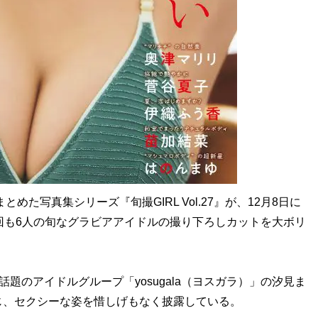
た写真集シリーズ『旬撮GIRL Vol.27』が、12月8日に
回も6人の旬なグラビアアイドルの撮り下ろしカットを大ボリ
題のアイドルグループ「yosugala（ヨスガラ）」の汐見ま
じ、セクシーな姿を惜しげもなく披露している。