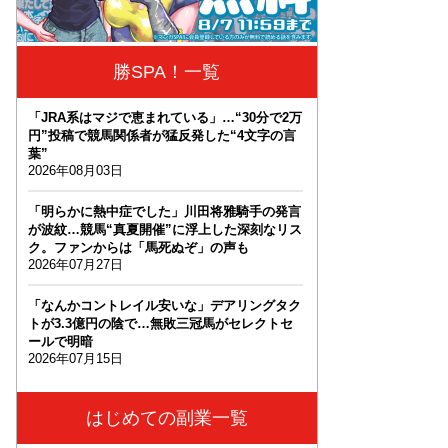
勝SPA！一覧
「JRA系はマジで恵まれている」…“30分で2万
円”投稿で競馬関係者が猛反発した“4文字の言
葉”
2026年08月03日
「明らかに熱中症でした」川田将雅騎手の発言
が波紋…競馬“真夏開催”に浮上した深刻なリス
ク。ファンからは「馬死ぬぞ」の声も
2026年07月27日
「なんかコントレイル安いな」デアリングタク
トが3.3億円の陰で…無敗三冠馬がセレクトセ
ールで明暗
2026年07月15日
はじめての副業一覧