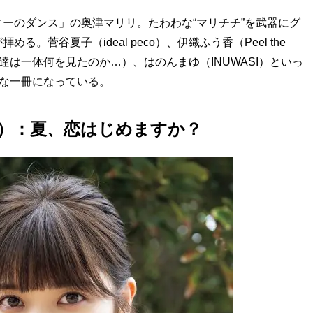
ーのダンス」の奥津マリリ。たわわな“マリチチ”を武器にグ
菅谷夏子（ideal peco）、伊織ふう香（Peel the
女達は一体何を見たのか…）、はのんまゆ（INUWASI）といっ
”な一冊になっている。
pple）：夏、恋はじめますか？