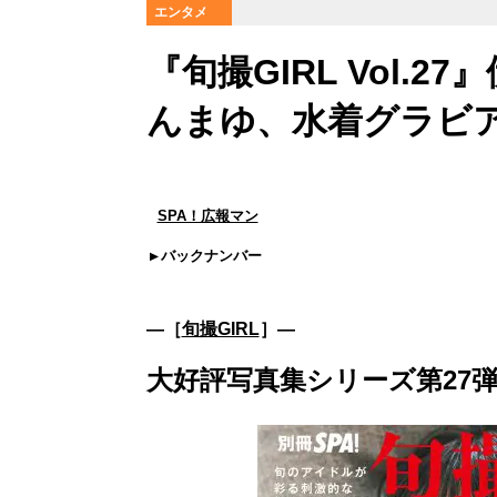
エンタメ
『旬撮GIRL Vol.
んまゆ、水着グラビ
SPA！広報マン
バックナンバー
―［
旬撮GIRL
］―
大好評写真集シリーズ第27弾『旬