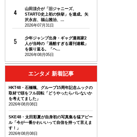
山田涼介が「旧ジャニーズ、
STARTO史上初の快挙」を達成。矢
沢永吉、福山雅治、...
2026年07月31日
少年ジャンプ出身・ギャグ漫画家2
人が当時の「過酷すぎる週刊連載」
を振り返る。「ヘ...
2026年08月05日
エンタメ 新着記事
HKT48・石橋颯、グループ15周年記念ムックの
取材で頭をフル回転「どうやったらバレないか
を考えてました」
2026年08月08日
SKE48・太田彩夏が自身初の写真集を猛アピー
ル「今が一番かわいいって自信を持って言えま
す！」
2026年08月08日