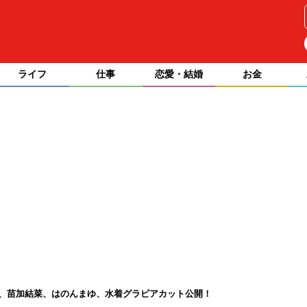
ライフ
仕事
恋愛・結婚
お金
織ふう香、苗加結菜、はのんまゆ、水着グラビアカット公開！