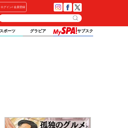
ログイン
会員登録
スポーツ
グラビア
サブスク