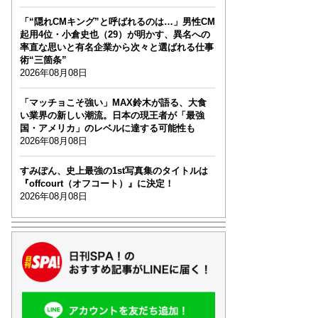
「“隠れCMキング”と呼ばれるのは…」男性CM
起用4位・小倉史也（29）が明かす、異名への
率直な思いと有名企業から次々と選ばれる仕事
術“三箇条”
2026年08月08日
「マッチョこそ強い」MAX鈴木が語る、大食
い業界の新しい潮流。日本の現王者が「最強
国・アメリカ」のレベルに達する可能性も
2026年08月08日
すみぽん、史上最強の1st写真集のタイトルは
『offcourt（オフコート）』に決定！
2026年08月08日