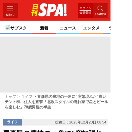
ログイン
会員登録
サブスク
新着
ニュース
エンタメ
ライフ
トップ
ライフ
青森県の農地の一角に“突如現れた”白い
テント群…住人を直撃「北欧スタイルの隠れ家で星とビール
を楽しむ」78歳男性の半生
ライフ
投稿日：2025年12月20日 08:54