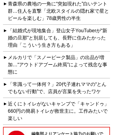
青森県の農地の一角に“突如現れた”白いテント
群…住人を直撃「北欧スタイルの隠れ家で星と
ビールを楽しむ」78歳男性の半生
「結婚式が現地集合」登山女子YouTuberが“新
婚の旦那”と別居しても、長野に住みたかった
理由「こういう生き方もある」
メルカリで「スノーピーク製品」の出品が増
加…“アウトドアブーム終焉”によって残念な事
態に
「常識って一体何？」20代子連れママの“とん
でもない行動”で、店員が言葉を失ったワケ
近くにトイレがないキャンプで「キャンドゥ」
660円の簡易トイレが救世主に。工作みたいで
楽しい