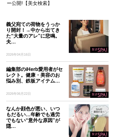
ー公開!【美女検索】
義父宛ての荷物をうっか
り開封！→中から出てき
た“大量のアレ”に悲鳴。
夫…
2026年04月16日
編集部のiHerb愛用者がセ
レクト。健康・美容のお
悩み別、鉄板アイテム…
2026年06月22日
なんか顔色が悪い、いつ
もだるい…年齢でも過労
でもない“意外な原因”が
隠…