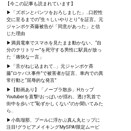
【今この記事も読まれています】
▶「ズボンとパンツをおろしました」...口腔性
交に至るまでの“生々しいやりとり”を証言。元
ジャンポケ斉藤被告が「同意があった」と信
じた理由
▶満員電車でスマホを見たまま動かない、“自
分のテリトリー”を死守する男性に駅員が放っ
た「痛快な一言」
▶「舌がねじ込まれて...」元ジャンポケ斉
藤“ロケバス事件”で被害者が証言、車内での異
常行動と“屈辱的な発言”
▶【動画あり】「ノーブラ散歩」Hカップ
Youtuberを直撃!おっぱいが揺れ、透け乳首で
街中を歩いて“恥ずかしくない”のか聞いてみた
ら...
▶小島瑠那、プールに浮かぶ真ん丸ヒップに
注目!グラビアメイキングMySPA!限定ムービ