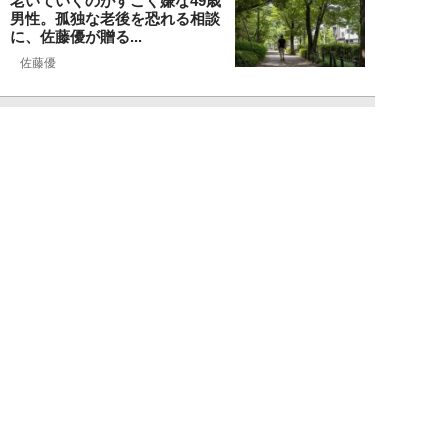
老いていくのがすごく嫌な49歳
男性。孤独な老後を恐れる相談
に、佐藤優が贈る...
佐藤優
NEW!
ライフ
2026年08月05日
タクシー待ちの長蛇の列に堂々と
割り込む“派手な男女”を、小柄
な女性が「意外...
和泉太郎
NEW!
ライフ
2026年08月05日
エコノミー席「頭カクンで眠れな
い」問題を解決？航空ジャーナリ
ストが見つけた...
北島幸司