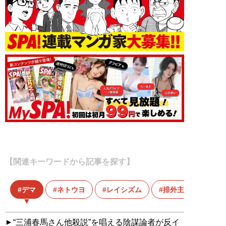
【関連キーワードから記事を探す】
デマ
ネトウヨ
レイシズム
排外主義
“三浦春馬さん他殺説”を唱える陰謀論者が反イ