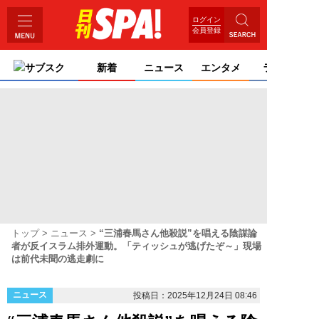
ログイン
会員登録
サブスク
新着
ニュース
エンタメ
ライフ
トップ
ニュース
“三浦春馬さん他殺説”を唱える陰謀論
者が反イスラム排外運動。「ティッシュが逃げたぞ～」現場
は前代未聞の逃走劇に
ニュース
投稿日：2025年12月24日 08:46