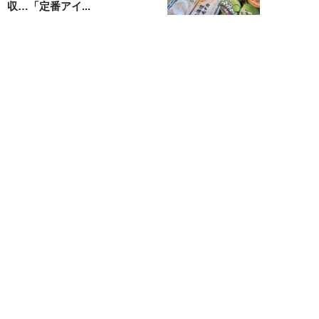
収…「定番アイ...
不破聡
NEW!
ニュース
2026年08月05日
なぜワイドショーは「酷暑」を連
呼する？ 山口真由が明かす、テ
レビが天気ネタ...
山口真由
NEW!
ニュース
2026年08月05日
やまゆり園事件から10年。乙武
洋匡が問う「私たちの心にも“植
松聖”が棲んで...
乙武洋匡