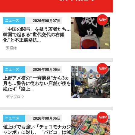
NEW!
ニュース
2026年08月07日
「中国の関与」を疑う若者たち…
韓国で起きる“世代交代の右傾
化”と不正選挙抗...
安宿緑
NEW!
ニュース
2026年08月06日
上野アメ横の“一斉摘発”から3ヵ
月も…警告に従わない店舗が後を
絶たず「路上...
デヤブロウ
NEW!
ニュース
2026年08月06日
値上げでも強い「チョコモナカジ
ャンボ」に対し、「パピコ」は減