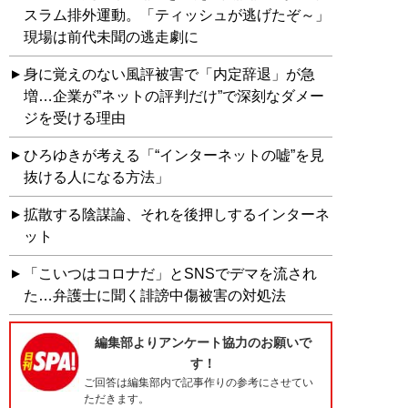
スラム排外運動。「ティッシュが逃げたぞ～」
現場は前代未聞の逃走劇に
身に覚えのない風評被害で「内定辞退」が急
増…企業が”ネットの評判だけ”で深刻なダメー
ジを受ける理由
ひろゆきが考える「“インターネットの嘘”を見
抜ける人になる方法」
拡散する陰謀論、それを後押しするインターネ
ット
「こいつはコロナだ」とSNSでデマを流され
た…弁護士に聞く誹謗中傷被害の対処法