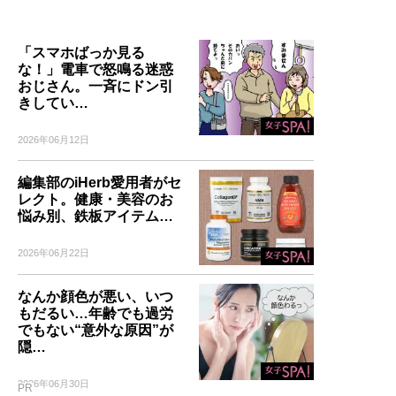
「スマホばっか見る
な！」電車で怒鳴る迷惑
おじさん。一斉にドン引
きしてい…
2026年06月12日
編集部のiHerb愛用者がセ
レクト。健康・美容のお
悩み別、鉄板アイテム…
2026年06月22日
なんか顔色が悪い、いつ
もだるい…年齢でも過労
でもない“意外な原因”が
隠…
2026年06月30日
PR