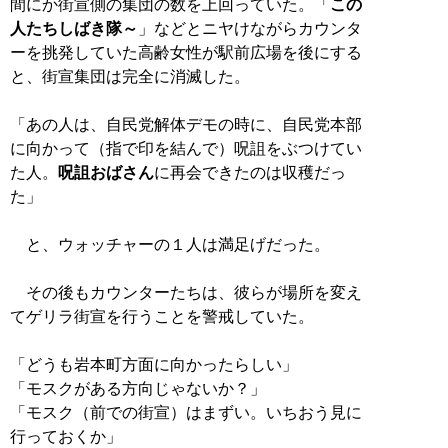
間にか街宣側の集団の数を上回っていた。「
この
人たちしばき隊～
」などとニヤけながらカウンタ
ーを挑発していた高齢女性が駅前広場を後にする
と、街宣集団は完全に消滅した。
「あの人は、自民党解体デモの時に、自民党本部
に向かって（指で印を結んで）呪詛をぶつけてい
た人。
呪詛おばさん
に再会できたのは収穫だっ
た」
と、ウォッチャーの１人は満足げだった。
その後もカウンターたちは、彼らが場所を変え
てゲリラ街宣を行うことを警戒していた。
「どうも岩本町方面に向かったらしい」
「モスクがある方向じゃないか？」
「モスク（前での街宣）はまずい。いちおう見に
行っておくか」