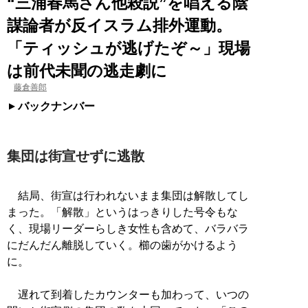
“三浦春馬さん他殺説”を唱える陰
謀論者が反イスラム排外運動。
「ティッシュが逃げたぞ～」現場
は前代未聞の逃走劇に
藤倉善郎
バックナンバー
集団は街宣せずに逃散
結局、街宣は行われないまま集団は解散してし
まった。「解散」というはっきりした号令もな
く、現場リーダーらしき女性も含めて、バラバラ
にだんだん離脱していく。櫛の歯がかけるよう
に。
遅れて到着したカウンターも加わって、いつの