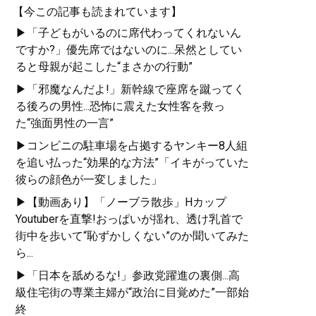
【今この記事も読まれています】
▶「子どもがいるのに席代わってくれないん
ですか?」優先席ではないのに...呆然としてい
ると母親が起こした“まさかの行動”
▶「邪魔なんだよ!」新幹線で座席を蹴ってく
る後ろの男性...恐怖に震えた女性客を救っ
た“強面男性の一言”
▶コンビニの駐車場を占拠するヤンキー8人組
を追い払った“効果的な方法”「イキがっていた
彼らの顔色が一変しました」
▶【動画あり】「ノーブラ散歩」Hカップ
Youtuberを直撃!おっぱいが揺れ、透け乳首で
街中を歩いて“恥ずかしくない”のか聞いてみた
ら...
▶「日本を舐めるな!」参政党躍進の裏側...高
級住宅街の専業主婦が“政治に目覚めた”一部始
終