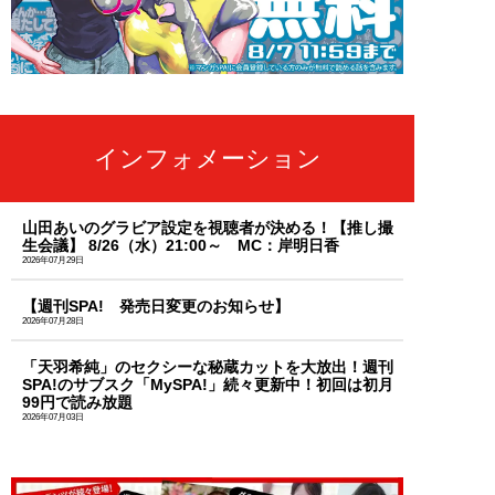
インフォメーション
山田あいのグラビア設定を視聴者が決める！【推し撮
生会議】 8/26（水）21:00～ MC：岸明日香
2026年07月29日
【週刊SPA! 発売日変更のお知らせ】
2026年07月28日
「天羽希純」のセクシーな秘蔵カットを大放出！週刊
SPA!のサブスク「MySPA!」続々更新中！初回は初月
99円で読み放題
2026年07月03日