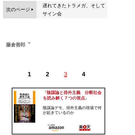
遅れてきたトラメガ、そして
次のページ
サイン会
藤倉善郎
ふじくらよしろう●
やや日刊カルト新聞
総裁兼刑事被告
1
2
3
4
人 Twitter ID：
@daily_cult4
。1974年、東京生まれ。北
海道大学文学部中退。在学中から「北海道大学新聞会」
で自己啓発セミナーを取材し、中退後、東京でフリーラ
陰謀論と排外主義 分断社会
『
イターとしてカルト問題のほか、チベット問題やチェル
を読み解く７つの視点
』
ノブイリ・福島第一両原発事故の現場を取材。ライター
陰謀論デモ、排外主義の現場で何
活動と並行して2009年からニュースサイト「やや日刊カ
が起きているのか
ルト新聞」(記者9名)を開設し、主筆として活動。著書に
『
「カルト宗教」取材したらこうだった
』（宝島社新
書）