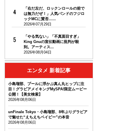
「右だ左だ、ロックンロールの前で
は無力だぜ！」人気バンドのフジロ
ックMCに賛否…...
2026年07月29日
「やる気ない」「不真面目すぎ」
King Gnuの宣伝動画に批判が殺
到。アーティス...
2026年08月04日
エンタメ 新着記事
小島瑠那、プールに浮かぶ真ん丸ヒップに注
目！グラビアメイキングMySPA!限定ムービー
公開！【美女検索】
2026年08月06日
unFinale Tokyo・小島瑠那、8年ぶりグラビア
で魅せた“えちえちベイビー”の本音
2026年08月06日