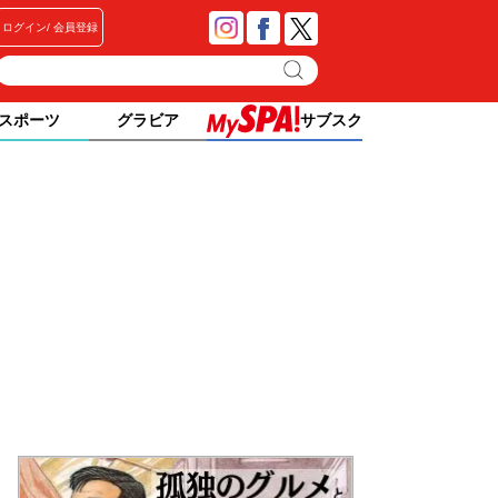
ログイン
会員登録
スポーツ
グラビア
サブスク