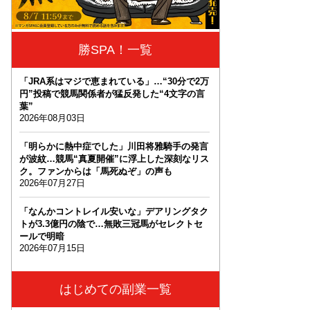
勝SPA！一覧
「JRA系はマジで恵まれている」…“30分で2万
円”投稿で競馬関係者が猛反発した“4文字の言
葉”
2026年08月03日
「明らかに熱中症でした」川田将雅騎手の発言
が波紋…競馬“真夏開催”に浮上した深刻なリス
ク。ファンからは「馬死ぬぞ」の声も
2026年07月27日
「なんかコントレイル安いな」デアリングタク
トが3.3億円の陰で…無敗三冠馬がセレクトセ
ールで明暗
2026年07月15日
はじめての副業一覧