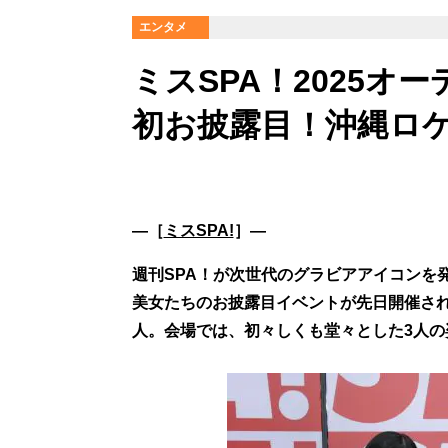
エンタメ
ミスSPA！2025オ
初お披露目！沖縄ロケ
―［
ミスSPA!
］―
週刊SPA！が次世代のグラビアアイコンを発
美女たちのお披露目イベントが先日開催さ
人。会場では、初々しくも堂々とした3人の