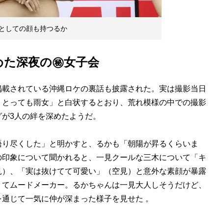
としての顔も持つるか
めた深夜の㊙女子会
掲載されている沖縄ロケの裏話も披露された。実は撮影当日
、とっても雨女」と白状するとおり、荒れ模様の中での撮影
が3人の絆を深めたようだ。
語り尽くした」と明かすと、るかも「朝陽が昇るくらいま
の印象について聞かれると、一見クールな三木について「キ
見）、「実は抜けてて可愛い」（空見）と意外な素顔が暴露
くてムードメーカー。るかちゃんは一見大人しそうだけど、
通じて一気に仲が深まった様子を見せた 。