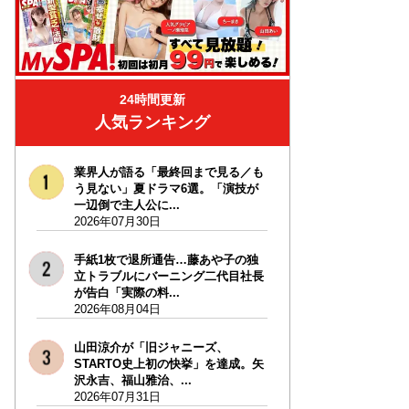
24時間更新
人気ランキング
業界人が語る「最終回まで見る／も
う見ない」夏ドラマ6選。「演技が
一辺倒で主人公に...
2026年07月30日
手紙1枚で退所通告…藤あや子の独
立トラブルにバーニング二代目社長
が告白「実際の料...
2026年08月04日
山田涼介が「旧ジャニーズ、
STARTO史上初の快挙」を達成。矢
沢永吉、福山雅治、...
2026年07月31日