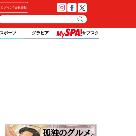
ログイン
会員登録
スポーツ
グラビア
サブスク