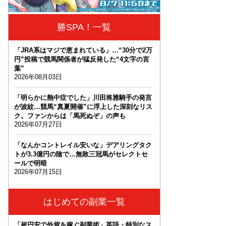
勝SPA！一覧
「JRA系はマジで恵まれている」…“30分で2万
円”投稿で競馬関係者が猛反発した“4文字の言
葉”
2026年08月03日
「明らかに熱中症でした」川田将雅騎手の発言
が波紋…競馬“真夏開催”に浮上した深刻なリス
ク。ファンからは「馬死ぬぞ」の声も
2026年07月27日
「なんかコントレイル安いな」デアリングタク
トが3.3億円の陰で…無敗三冠馬がセレクトセ
ールで明暗
2026年07月15日
はじめての副業一覧
「超円安で外貨を稼ぐ副業術」英語・特別なス