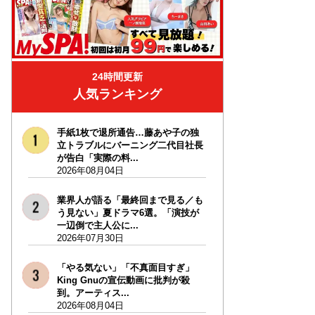
24時間更新
人気ランキング
手紙1枚で退所通告…藤あや子の独
立トラブルにバーニング二代目社長
が告白「実際の料...
2026年08月04日
業界人が語る「最終回まで見る／も
う見ない」夏ドラマ6選。「演技が
一辺倒で主人公に...
2026年07月30日
「やる気ない」「不真面目すぎ」
King Gnuの宣伝動画に批判が殺
到。アーティス...
2026年08月04日