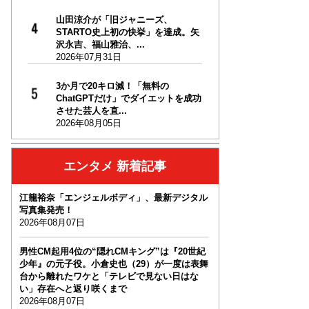
山田涼介が「旧ジャニーズ、
STARTO史上初の快挙」を達成。矢
沢永吉、福山雅治、...
2026年07月31日
3か月で20キロ減！「無料の
ChatGPTだけ」でダイエットを成功
させた芸人を直...
2026年08月05日
エンタメ 新着記事
江籠裕奈「エンジェルボディ」、最新デジタル
写真集発売！
2026年08月07日
男性CM起用4位の“隠れCMキング”は『20世紀
少年』の元子役。小倉史也（29）が一度は表舞
台から離れたワケと「テレビで見ない日はな
い」存在へと返り咲くまで
2026年08月07日