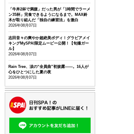
「牛丼2杯で満腹」だった男が「1時間でラーメ
ン35杯」完食できるようになるまで。MAX鈴
木が取り組んだ「独自の練習法」を激白
2026年08月07日
志田音々の爽やか超絶美ボディ！グラビアメイ
キングMySPA!限定ムービー公開！【旬撮ガー
ル】
2026年08月07日
Rain Tree、涙の“全員曲”初披露――。16人が
心をひとつにした夏の夜
2026年08月07日